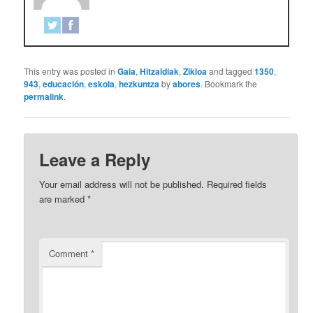
This entry was posted in
Gaia
,
Hitzaldiak
,
Zikloa
and tagged
1350
,
943
,
educación
,
eskola
,
hezkuntza
by
abores
. Bookmark the
permalink
.
Leave a Reply
Your email address will not be published.
Required fields
are marked
*
Comment
*