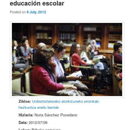
educación escolar
Posted on
9 July, 2012
Zikloa:
Unibertsitaterako etorkizuneko erronkak:
hezkuntza eredu berriak
Hizlaria:
Nuria Sánchez Povedano
Data:
2012/07/09
Lekua:
Bilboko campusa