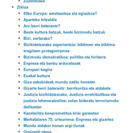
Zuzenbidea
Zikloa
93ko Europa: ametsezkoa ala egiazkoa?
Aparteko hitzaldia
Aro berri baterantz?
Beste kultura batzuk, beste bizimodu batzuk
Bizi, zertarako?
Bizikidetzarako esperientzia: biktimen eta biktima
eragileen protagonismoa
Bizimodu demokratikoa: politika eta hiritarra
Enpresa eta banku arduratsuak
Europari begira
Euskal kultura
Giza eskubideak mundu zatitu honetan
Gizarte berri baterantz: berrikuntza eta aldaketa
Justizia bizikidetzarako. Justizia erretributiboa eta
justizia leheneratzailea: zelan bideratu terrorismoko
delituetan
Kazetaritza konprometitua krisi garaietan
Merkatalaren 75. urteurrena: Enpresa eta gizartea
Mundu aldakor honen argi-ilunak
Orainaldi etena