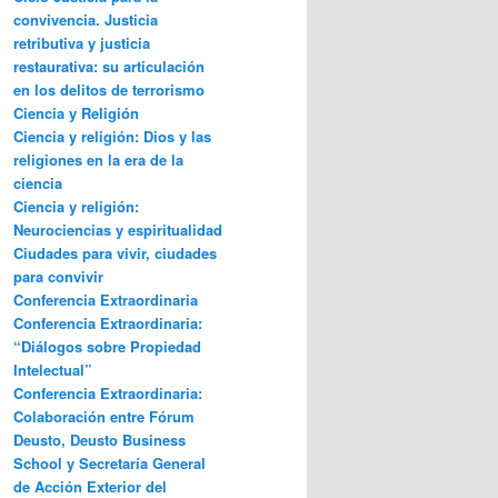
convivencia. Justicia
retributiva y justicia
restaurativa: su articulación
en los delitos de terrorismo
Ciencia y Religión
Ciencia y religión: Dios y las
religiones en la era de la
ciencia
Ciencia y religión:
Neurociencias y espiritualidad
Ciudades para vivir, ciudades
para convivir
Conferencia Extraordinaria
Conferencia Extraordinaria:
“Diálogos sobre Propiedad
Intelectual”
Conferencia Extraordinaria:
Colaboración entre Fórum
Deusto, Deusto Business
School y Secretaría General
de Acción Exterior del