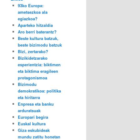
93ko Europa:
ametsezkoa ala
egiazkoa?
Aparteko hitzaldia
Aro berri baterantz?
Beste kultura batzuk,
beste bizimodu batzuk
Bizi, zertarako?
Bizikidetzarako
esperientzia: biktimen
eta biktima eragileen
protagonismoa
Bizimodu
demokratikoa: politika
eta hiritarra
Enpresa eta banku
arduratsuak
Europari begira
Euskal kultura
Giza eskubideak
mundu zatitu honetan