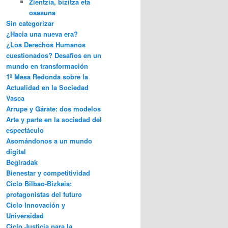
Zientzia, bizitza eta
osasuna
Sin categorizar
¿Hacia una nueva era?
¿Los Derechos Humanos
cuestionados? Desafíos en un
mundo en transformación
1º Mesa Redonda sobre la
Actualidad en la Sociedad
Vasca
Arrupe y Gárate: dos modelos
Arte y parte en la sociedad del
espectáculo
Asomándonos a un mundo
digital
Begiradak
Bienestar y competitividad
Ciclo Bilbao-Bizkaia:
protagonistas del futuro
Ciclo Innovación y
Universidad
Ciclo Justicia para la