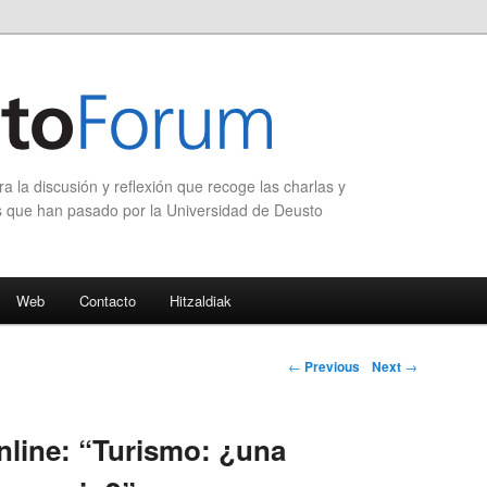
 la discusión y reflexión que recoge las charlas y
s que han pasado por la Universidad de Deusto
Web
Contacto
Hitzaldiak
Post navigation
←
Previous
Next
→
line: “Turismo: ¿una