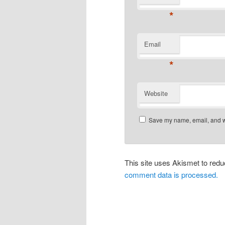
*
Email
*
Website
Save my name, email, and we
This site uses Akismet to re
comment data is processed.