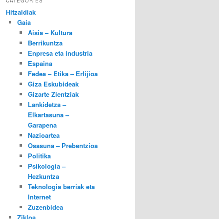
CATEGORIES
Hitzaldiak
Gaia
Aisia – Kultura
Berrikuntza
Enpresa eta industria
Espaina
Fedea – Etika – Erlijioa
Giza Eskubideak
Gizarte Zientziak
Lankidetza –
Elkartasuna –
Garapena
Nazioartea
Osasuna – Prebentzioa
Politika
Psikologia –
Hezkuntza
Teknologia berriak eta
Internet
Zuzenbidea
Zikloa