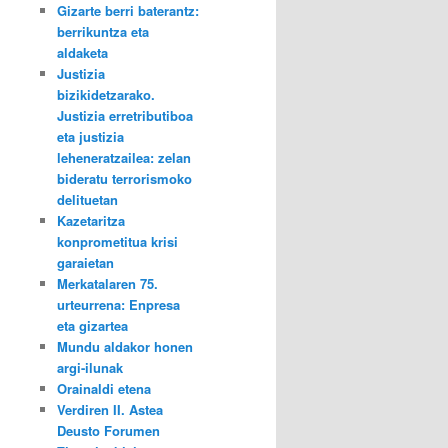
Gizarte berri baterantz:
berrikuntza eta
aldaketa
Justizia
bizikidetzarako.
Justizia erretributiboa
eta justizia
leheneratzailea: zelan
bideratu terrorismoko
delituetan
Kazetaritza
konprometitua krisi
garaietan
Merkatalaren 75.
urteurrena: Enpresa
eta gizartea
Mundu aldakor honen
argi-ilunak
Orainaldi etena
Verdiren II. Astea
Deusto Forumen