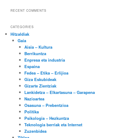
RECENT COMMENTS
CATEGORIES
Hitzaldiak
Gaia
Aisia – Kultura
Berrikuntza
Enpresa eta industria
Espaina
Fedea – Etika – Erlijioa
Giza Eskubideak
Gizarte Zientziak
Lankidetza – Elkartasuna – Garapena
Nazioartea
Osasuna – Prebentzioa
Politika
Psikologia – Hezkuntza
Teknologia berriak eta Internet
Zuzenbidea
Zikloa