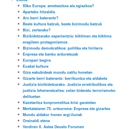
93ko Europa: ametsezkoa ala egiazkoa?
Aparteko hitzaldia
Aro berri baterantz?
Beste kultura batzuk, beste bizimodu batzuk
Bizi, zertarako?
Bizikidetzarako esperientzia: biktimen eta biktima
eragileen protagonismoa
Bizimodu demokratikoa: politika eta hiritarra
Enpresa eta banku arduratsuak
Europari begira
Euskal kultura
Giza eskubideak mundu zatitu honetan
Gizarte berri baterantz: berrikuntza eta aldaketa
Justizia bizikidetzarako. Justizia erretributiboa eta
justizia leheneratzailea: zelan bideratu terrorismoko
delituetan
Kazetaritza konprometitua krisi garaietan
Merkatalaren 75. urteurrena: Enpresa eta gizartea
Mundu aldakor honen argi-ilunak
Orainaldi etena
Verdiren II. Astea Deusto Forumen