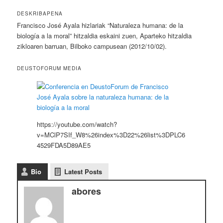
DESKRIBAPENA
Francisco José Ayala hizlariak “Naturaleza humana: de la
biología a la moral” hitzaldia eskaini zuen, Aparteko hitzaldia
zikloaren barruan, Bilboko campusean (2012/10/02).
DEUSTOFORUM MEDIA
https://youtube.com/watch?
v=MClP7SIf_W8%26index%3D22%26list%3DPLC6
4529FDA5D89AE5
Bio
Latest Posts
abores