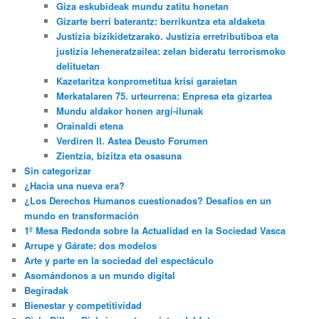
Giza eskubideak mundu zatitu honetan
Gizarte berri baterantz: berrikuntza eta aldaketa
Justizia bizikidetzarako. Justizia erretributiboa eta
justizia leheneratzailea: zelan bideratu terrorismoko
delituetan
Kazetaritza konprometitua krisi garaietan
Merkatalaren 75. urteurrena: Enpresa eta gizartea
Mundu aldakor honen argi-ilunak
Orainaldi etena
Verdiren II. Astea Deusto Forumen
Zientzia, bizitza eta osasuna
Sin categorizar
¿Hacia una nueva era?
¿Los Derechos Humanos cuestionados? Desafíos en un
mundo en transformación
1º Mesa Redonda sobre la Actualidad en la Sociedad Vasca
Arrupe y Gárate: dos modelos
Arte y parte en la sociedad del espectáculo
Asomándonos a un mundo digital
Begiradak
Bienestar y competitividad