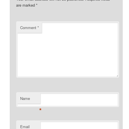
are marked
*
Comment
*
Name
*
Email