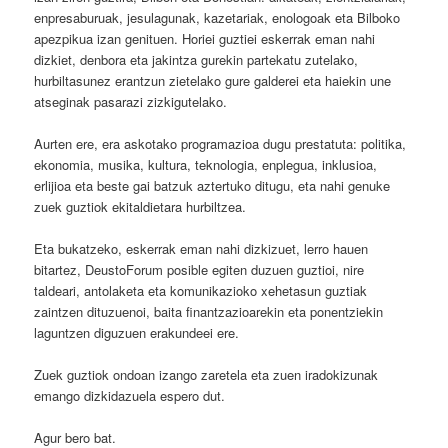
enpresaburuak, jesulagunak, kazetariak, enologoak eta Bilboko
apezpikua izan genituen. Horiei guztiei eskerrak eman nahi
dizkiet, denbora eta jakintza gurekin partekatu zutelako,
hurbiltasunez erantzun zietelako gure galderei eta haiekin une
atseginak pasarazi zizkigutelako.
Aurten ere, era askotako programazioa dugu prestatuta: politika,
ekonomia, musika, kultura, teknologia, enplegua, inklusioa,
erlijioa eta beste gai batzuk aztertuko ditugu, eta nahi genuke
zuek guztiok ekitaldietara hurbiltzea.
Eta bukatzeko, eskerrak eman nahi dizkizuet, lerro hauen
bitartez, DeustoForum posible egiten duzuen guztioi, nire
taldeari, antolaketa eta komunikazioko xehetasun guztiak
zaintzen dituzuenoi, baita finantzazioarekin eta ponentziekin
laguntzen diguzuen erakundeei ere.
Zuek guztiok ondoan izango zaretela eta zuen iradokizunak
emango dizkidazuela espero dut.
Agur bero bat.