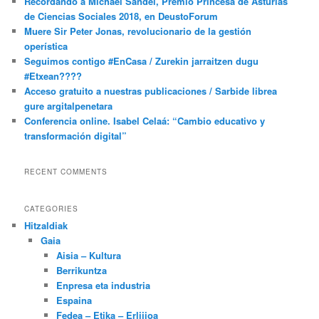
Recordando a Michael Sandel, Premio Princesa de Asturias
de Ciencias Sociales 2018, en DeustoForum
Muere Sir Peter Jonas, revolucionario de la gestión
operística
Seguimos contigo #EnCasa / Zurekin jarraitzen dugu
#Etxean????
Acceso gratuito a nuestras publicaciones / Sarbide librea
gure argitalpenetara
Conferencia online. Isabel Celaá: “Cambio educativo y
transformación digital”
RECENT COMMENTS
CATEGORIES
Hitzaldiak
Gaia
Aisia – Kultura
Berrikuntza
Enpresa eta industria
Espaina
Fedea – Etika – Erlijioa