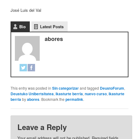
José Luis del Val
Bio
Latest Posts
abores
This entry was posted in
Sin categorizar
and tagged
DeustoForum
,
Deustuko Unibertsitatea
,
ikasturte berria
,
nuevo curso
,
ikasturte
berria
by
abores
. Bookmark the
permalink
.
Leave a Reply
Your email address will not be published.
Required fields