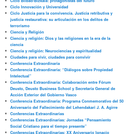
Ciclo Bilbao-Bizkaia: protagonistas del futuro
Ciclo Innovación y Universidad
Ciclo Justicia para la convivencia. Justicia retributiva y
justicia restaurativa: su articulación en los delitos de
terrorismo
Ciencia y Religión
Ciencia y religión: Dios y las religiones en la era de la
ciencia
Ciencia y religión: Neurociencias y espiritualidad
Ciudades para vivir, ciudades para convivir
Conferencia Extraordinaria
Conferencia Extraordinaria: “Diálogos sobre Propiedad
Intelectual”
Conferencia Extraordinaria: Colaboración entre Fórum
Deusto, Deusto Business School y Secretaría General de
Acción Exterior del Gobierno Vasco
Conferencia Extraordinaria: Programa Conmemorativo del 50
Aniversario del Fallecimiento del Lehendakari J. A. Agirre
Conferencias Extraordinarias
Conferencias Extraordinarias: Jornadas “Pensamiento
Social Cristiano para el tiempo presente”
Conferencias Extraordinarias: XX Aniversario Ignacio