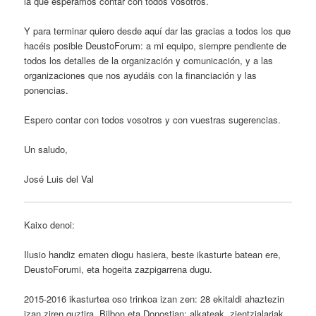
la que esperamos contar con todos vosotros.
Y para terminar quiero desde aquí dar las gracias a todos los que
hacéis posible DeustoForum: a mi equipo, siempre pendiente de
todos los detalles de la organización y comunicación, y a las
organizaciones que nos ayudáis con la financiación y las
ponencias.
Espero contar con todos vosotros y con vuestras sugerencias.
Un saludo,
José Luis del Val
Kaixo denoi:
Ilusio handiz ematen diogu hasiera, beste ikasturte batean ere,
DeustoForumi, eta hogeita zazpigarrena dugu.
2015-2016 ikasturtea oso trinkoa izan zen: 28 ekitaldi ahaztezin
izan ziren guztira, Bilbon eta Donostian: alkateak, zientzialariak,