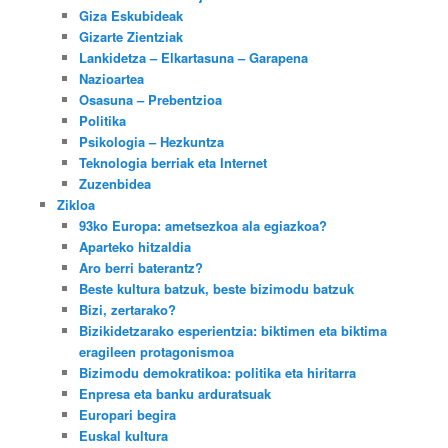
Giza Eskubideak
Gizarte Zientziak
Lankidetza – Elkartasuna – Garapena
Nazioartea
Osasuna – Prebentzioa
Politika
Psikologia – Hezkuntza
Teknologia berriak eta Internet
Zuzenbidea
Zikloa
93ko Europa: ametsezkoa ala egiazkoa?
Aparteko hitzaldia
Aro berri baterantz?
Beste kultura batzuk, beste bizimodu batzuk
Bizi, zertarako?
Bizikidetzarako esperientzia: biktimen eta biktima
eragileen protagonismoa
Bizimodu demokratikoa: politika eta hiritarra
Enpresa eta banku arduratsuak
Europari begira
Euskal kultura