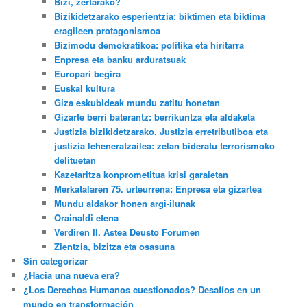
Bizi, zertarako?
Bizikidetzarako esperientzia: biktimen eta biktima
eragileen protagonismoa
Bizimodu demokratikoa: politika eta hiritarra
Enpresa eta banku arduratsuak
Europari begira
Euskal kultura
Giza eskubideak mundu zatitu honetan
Gizarte berri baterantz: berrikuntza eta aldaketa
Justizia bizikidetzarako. Justizia erretributiboa eta
justizia leheneratzailea: zelan bideratu terrorismoko
delituetan
Kazetaritza konprometitua krisi garaietan
Merkatalaren 75. urteurrena: Enpresa eta gizartea
Mundu aldakor honen argi-ilunak
Orainaldi etena
Verdiren II. Astea Deusto Forumen
Zientzia, bizitza eta osasuna
Sin categorizar
¿Hacia una nueva era?
¿Los Derechos Humanos cuestionados? Desafíos en un
mundo en transformación