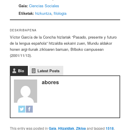
Gaia:
Ciencias Sociales
Etiketak:
hizkuntza
,
filologia
DESKRIBAPENA
Víctor García de la Concha hizlariak “Pasado, presente y futuro
de la lengua española” hitzaldia eskaini zuen, Mundu aldakor
honen argi-ilunak zikloaren barruan, Bilboko campusean
(2001/11/13).
Bio
Latest Posts
abores
This entry was posted in
Gaia
,
Hitzaldiak
,
Zikloa
and tagged
1518
,