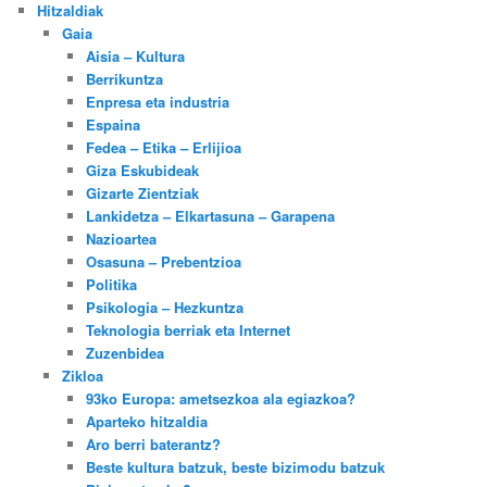
Hitzaldiak
Gaia
Aisia – Kultura
Berrikuntza
Enpresa eta industria
Espaina
Fedea – Etika – Erlijioa
Giza Eskubideak
Gizarte Zientziak
Lankidetza – Elkartasuna – Garapena
Nazioartea
Osasuna – Prebentzioa
Politika
Psikologia – Hezkuntza
Teknologia berriak eta Internet
Zuzenbidea
Zikloa
93ko Europa: ametsezkoa ala egiazkoa?
Aparteko hitzaldia
Aro berri baterantz?
Beste kultura batzuk, beste bizimodu batzuk