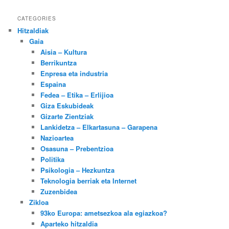
CATEGORIES
Hitzaldiak
Gaia
Aisia – Kultura
Berrikuntza
Enpresa eta industria
Espaina
Fedea – Etika – Erlijioa
Giza Eskubideak
Gizarte Zientziak
Lankidetza – Elkartasuna – Garapena
Nazioartea
Osasuna – Prebentzioa
Politika
Psikologia – Hezkuntza
Teknologia berriak eta Internet
Zuzenbidea
Zikloa
93ko Europa: ametsezkoa ala egiazkoa?
Aparteko hitzaldia