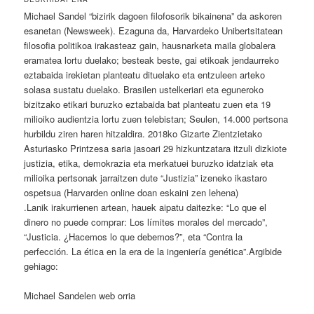
Michael Sandel “bizirik dagoen filofosorik bikainena” da askoren
esanetan (Newsweek). Ezaguna da, Harvardeko Unibertsitatean
filosofia politikoa irakasteaz gain, hausnarketa maila globalera
eramatea lortu duelako; besteak beste, gai etikoak jendaurreko
eztabaida irekietan planteatu dituelako eta entzuleen arteko
solasa sustatu duelako. Brasilen ustelkeriari eta eguneroko
bizitzako etikari buruzko eztabaida bat planteatu zuen eta 19
milioiko audientzia lortu zuen telebistan; Seulen, 14.000 pertsona
hurbildu ziren haren hitzaldira. 2018ko Gizarte Zientzietako
Asturiasko Printzesa saria jasoari 29 hizkuntzatara itzuli dizkiote
justizia, etika, demokrazia eta merkatuei buruzko idatziak eta
milioika pertsonak jarraitzen dute “Justizia” izeneko ikastaro
ospetsua (Harvarden online doan eskaini zen lehena)
.Lanik irakurrienen artean, hauek aipatu daitezke: “Lo que el
dinero no puede comprar: Los límites morales del mercado”,
“Justicia. ¿Hacemos lo que debemos?”, eta “Contra la
perfección. La ética en la era de la ingeniería genética”.Argibide
gehiago:
Michael Sandelen web orria