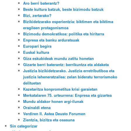
Aro berri baterantz?
Beste kultura batzuk, beste bizimodu batzuk
Bizi, zertarako?
Bizikidetzarako esperientzia: biktimen eta biktima
eragileen protagonismoa
Bizimodu demokratikoa: politika eta hiritarra
Enpresa eta banku arduratsuak
Europari begira
Euskal kultura
Giza eskubideak mundu zatitu honetan
Gizarte berri baterantz: berrikuntza eta aldaketa
Justizia bizikidetzarako. Justizia erretributiboa eta
justizia leheneratzailea: zelan bideratu terrorismoko
delituetan
Kazetaritza konprometitua krisi garaietan
Merkatalaren 75. urteurrena: Enpresa eta gizartea
Mundu aldakor honen argi-ilunak
Orainaldi etena
Verdiren II. Astea Deusto Forumen
Zientzia, bizitza eta osasuna
Sin categorizar