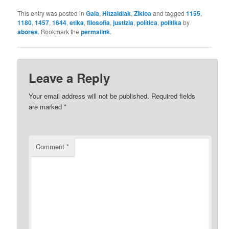
This entry was posted in
Gaia
,
Hitzaldiak
,
Zikloa
and tagged
1155
,
1180
,
1457
,
1644
,
etika
,
filosofía
,
justizia
,
política
,
politika
by
abores
. Bookmark the
permalink
.
Leave a Reply
Your email address will not be published.
Required fields
are marked
*
Comment
*