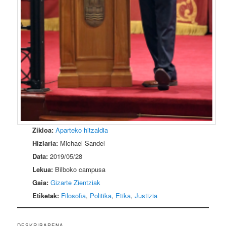
Zikloa:
Aparteko hitzaldia
Hizlaria:
Michael Sandel
Data:
2019/05/28
Lekua:
Bilboko campusa
Gaia:
Gizarte Zientziak
Etiketak:
Filosofia
,
Politika
,
Etika
,
Justizia
DESKRIBAPENA