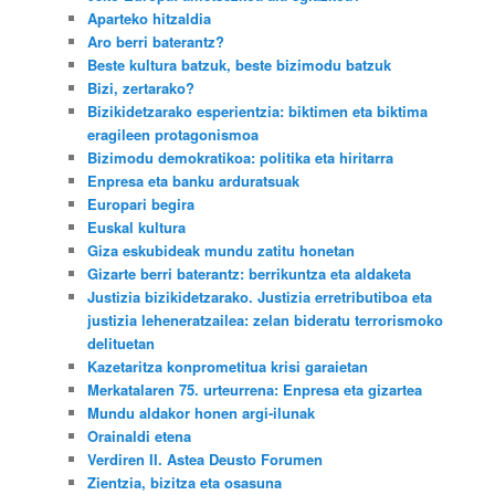
Aparteko hitzaldia
Aro berri baterantz?
Beste kultura batzuk, beste bizimodu batzuk
Bizi, zertarako?
Bizikidetzarako esperientzia: biktimen eta biktima
eragileen protagonismoa
Bizimodu demokratikoa: politika eta hiritarra
Enpresa eta banku arduratsuak
Europari begira
Euskal kultura
Giza eskubideak mundu zatitu honetan
Gizarte berri baterantz: berrikuntza eta aldaketa
Justizia bizikidetzarako. Justizia erretributiboa eta
justizia leheneratzailea: zelan bideratu terrorismoko
delituetan
Kazetaritza konprometitua krisi garaietan
Merkatalaren 75. urteurrena: Enpresa eta gizartea
Mundu aldakor honen argi-ilunak
Orainaldi etena
Verdiren II. Astea Deusto Forumen
Zientzia, bizitza eta osasuna