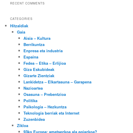
RECENT COMMENTS
CATEGORIES
Hitzaldiak
Gaia
Aisia – Kultura
Berrikuntza
Enpresa eta industria
Espaina
Fedea – Etika – Erlijioa
Giza Eskubideak
Gizarte Zientziak
Lankidetza – Elkartasuna – Garapena
Nazioartea
Osasuna – Prebentzioa
Politika
Psikologia – Hezkuntza
Teknologia berriak eta Internet
Zuzenbidea
Zikloa
93ko Europa: ametsezkoa ala egiazkoa?