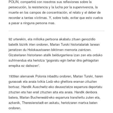
POLIN, compartirá con nosotros sus reflexiones sobre la
persecución, la resistencia y la lucha por la supervivencia, la
muerte en los campos de concentración, el relato y el deber de
recordar a tantas víctimas. Y, sobre todo, evitar que esto vuelva
a pasar a ninguna persona mas.
92 urterekin, eta milioika pertsona akabatu zituen genozidio
batetik bizirik irten ondoren, Marian Turski
historialariak lanean
jarraitzen du Holokaustoaren biktimen memoria zaintzen.
Gizateriaren historiaren atalik beldurgarriena izan zen eta orduko
sufrimendua eta heriotza “gogoratu egin behar dira gehiagotan
errepika ez daitezen”.
1939an alemanek Polonia inbaditu ondoren, Marian Turski, haren
gurasoak eta anaia txikia Lodz-eko ghettora eraman zituzten
bortxaz. Handik Auschwitz-eko deuseztatze esparrura deportatu
zituzten eta han erail zituzten aita eta anaia. Handik denbora
batera, Marian Buchenwald-eko esparrura transferitu zuten eta,
azkenik, Theresienstadt-en askatu, heriotzaren martxa baten
ondoren.