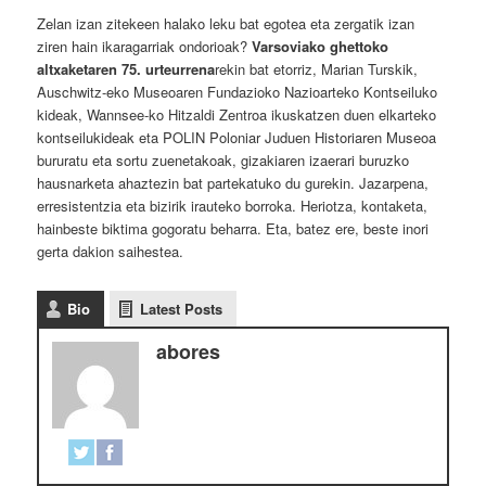
Zelan izan zitekeen halako leku bat egotea eta zergatik izan
ziren hain ikaragarriak ondorioak?
Varsoviako ghettoko
altxaketaren 75. urteurrena
rekin bat etorriz, Marian Turskik,
Auschwitz-eko Museoaren Fundazioko Nazioarteko Kontseiluko
kideak, Wannsee-ko Hitzaldi Zentroa ikuskatzen duen elkarteko
kontseilukideak eta POLIN Poloniar Juduen Historiaren Museoa
bururatu eta sortu zuenetakoak, gizakiaren izaerari buruzko
hausnarketa ahaztezin bat partekatuko du gurekin. Jazarpena,
erresistentzia eta bizirik irauteko borroka. Heriotza, kontaketa,
hainbeste biktima gogoratu beharra. Eta, batez ere, beste inori
gerta dakion saihestea.
Bio
Latest Posts
abores