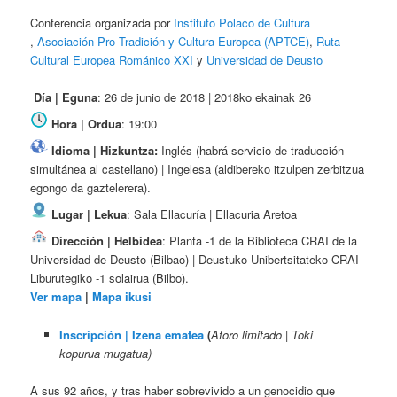
Conferencia organizada por
Instituto Polaco de Cultura​
,
Asociación Pro Tradición y Cultura Europea (APTCE)
,
Ruta
Cultural Europea Románico XXI
y
Universidad de Deusto
Día | Eguna
: 26 de junio de 2018 | 2018ko ekainak 26
Hora | Ordua
: 19:00
Idioma | Hizkuntza:
Inglés (habrá servicio de traducción
simultánea al castellano) | Ingelesa (aldibereko itzulpen zerbitzua
egongo da gaztelerera).
Lugar | Lekua
: Sala Ellacuría | Ellacuria Aretoa
Dirección | Helbidea
: Planta -1 de la Biblioteca CRAI de la
Universidad de Deusto (Bilbao) | Deustuko Unibertsitateko CRAI
Liburutegiko -1 solairua (Bilbo).
Ver mapa
|
Mapa ikusi
Inscripción | Izena ematea
(
Aforo limitado | Toki
kopurua mugatua)
A sus 92 años, y tras haber sobrevivido a un genocidio que