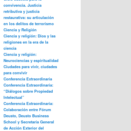
convivencia. Justicia
retributiva y justicia
restaurativa: su articulación
en los delitos de terrorismo
Ciencia y Religión
Ciencia y religión: Dios y las
religiones en la era de la
ciencia
Ciencia y religión:
Neurociencias y espiritualidad
Ciudades para vivir, ciudades
para convivir
Conferencia Extraordinaria
Conferencia Extraordinaria:
“Diálogos sobre Propiedad
Intelectual”
Conferencia Extraordinaria:
Colaboración entre Fórum
Deusto, Deusto Business
School y Secretaría General
de Acción Exterior del