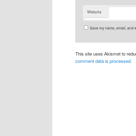
Website
Save my name, email, and we
This site uses Akismet to re
comment data is processed.