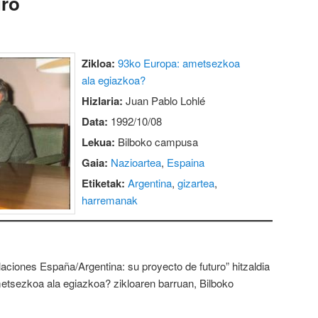
uro
Zikloa:
93ko Europa: ametsezkoa
ala egiazkoa?
Hizlaria:
Juan Pablo Lohlé
Data:
1992/10/08
Lekua:
Bilboko campusa
Gaia:
Nazioartea
,
Espaina
Etiketak:
Argentina
,
gizartea
,
harremanak
laciones España/Argentina: su proyecto de futuro” hitzaldia
etsezkoa ala egiazkoa? zikloaren barruan, Bilboko