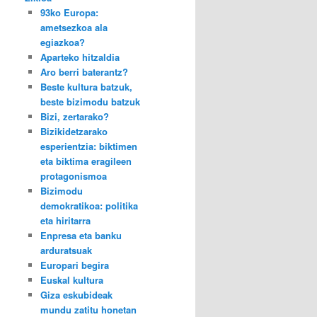
93ko Europa:
ametsezkoa ala
egiazkoa?
Aparteko hitzaldia
Aro berri baterantz?
Beste kultura batzuk,
beste bizimodu batzuk
Bizi, zertarako?
Bizikidetzarako
esperientzia: biktimen
eta biktima eragileen
protagonismoa
Bizimodu
demokratikoa: politika
eta hiritarra
Enpresa eta banku
arduratsuak
Europari begira
Euskal kultura
Giza eskubideak
mundu zatitu honetan