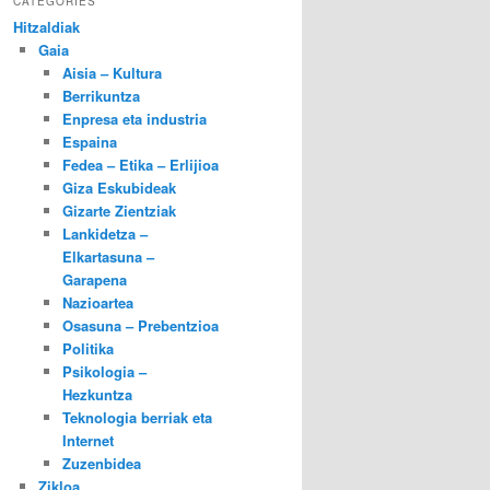
CATEGORIES
Hitzaldiak
Gaia
Aisia – Kultura
Berrikuntza
Enpresa eta industria
Espaina
Fedea – Etika – Erlijioa
Giza Eskubideak
Gizarte Zientziak
Lankidetza –
Elkartasuna –
Garapena
Nazioartea
Osasuna – Prebentzioa
Politika
Psikologia –
Hezkuntza
Teknologia berriak eta
Internet
Zuzenbidea
Zikloa