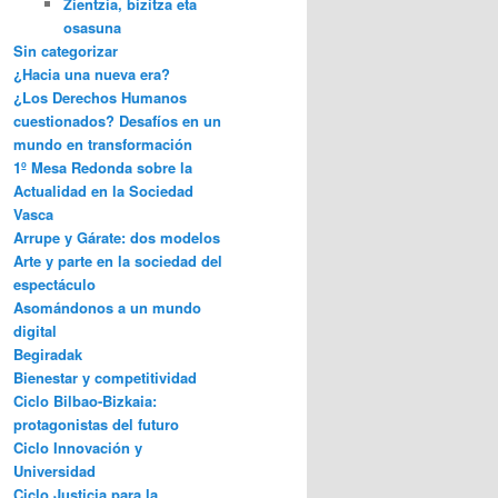
Zientzia, bizitza eta
osasuna
Sin categorizar
¿Hacia una nueva era?
¿Los Derechos Humanos
cuestionados? Desafíos en un
mundo en transformación
1º Mesa Redonda sobre la
Actualidad en la Sociedad
Vasca
Arrupe y Gárate: dos modelos
Arte y parte en la sociedad del
espectáculo
Asomándonos a un mundo
digital
Begiradak
Bienestar y competitividad
Ciclo Bilbao-Bizkaia:
protagonistas del futuro
Ciclo Innovación y
Universidad
Ciclo Justicia para la