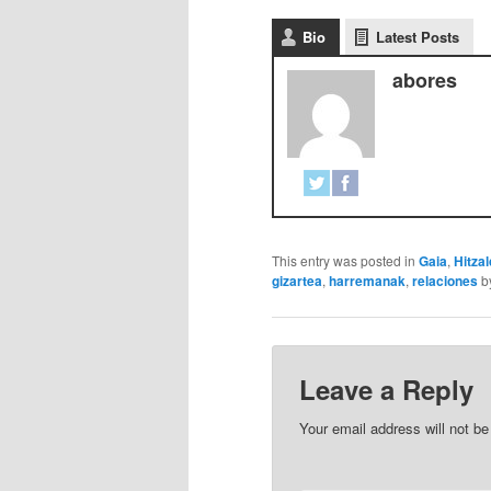
Bio
Latest Posts
abores
This entry was posted in
Gaia
,
Hitzal
gizartea
,
harremanak
,
relaciones
b
Leave a Reply
Your email address will not be