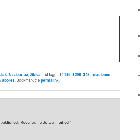
diak
,
Nazioartea
,
Zikloa
and tagged
1186
,
1296
,
348
,
relaciones
,
y
abores
. Bookmark the
permalink
.
 published.
Required fields are marked
*