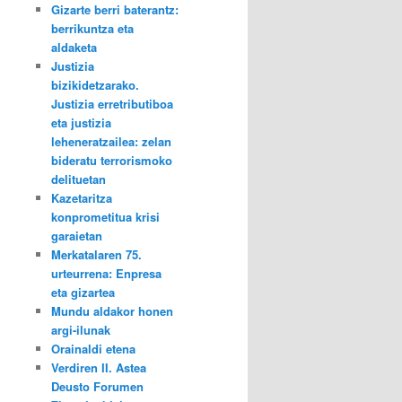
Gizarte berri baterantz:
berrikuntza eta
aldaketa
Justizia
bizikidetzarako.
Justizia erretributiboa
eta justizia
leheneratzailea: zelan
bideratu terrorismoko
delituetan
Kazetaritza
konprometitua krisi
garaietan
Merkatalaren 75.
urteurrena: Enpresa
eta gizartea
Mundu aldakor honen
argi-ilunak
Orainaldi etena
Verdiren II. Astea
Deusto Forumen