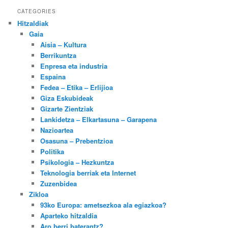
CATEGORIES
Hitzaldiak
Gaia
Aisia – Kultura
Berrikuntza
Enpresa eta industria
Espaina
Fedea – Etika – Erlijioa
Giza Eskubideak
Gizarte Zientziak
Lankidetza – Elkartasuna – Garapena
Nazioartea
Osasuna – Prebentzioa
Politika
Psikologia – Hezkuntza
Teknologia berriak eta Internet
Zuzenbidea
Zikloa
93ko Europa: ametsezkoa ala egiazkoa?
Aparteko hitzaldia
Aro berri baterantz?