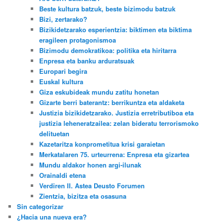
Beste kultura batzuk, beste bizimodu batzuk
Bizi, zertarako?
Bizikidetzarako esperientzia: biktimen eta biktima
eragileen protagonismoa
Bizimodu demokratikoa: politika eta hiritarra
Enpresa eta banku arduratsuak
Europari begira
Euskal kultura
Giza eskubideak mundu zatitu honetan
Gizarte berri baterantz: berrikuntza eta aldaketa
Justizia bizikidetzarako. Justizia erretributiboa eta
justizia leheneratzailea: zelan bideratu terrorismoko
delituetan
Kazetaritza konprometitua krisi garaietan
Merkatalaren 75. urteurrena: Enpresa eta gizartea
Mundu aldakor honen argi-ilunak
Orainaldi etena
Verdiren II. Astea Deusto Forumen
Zientzia, bizitza eta osasuna
Sin categorizar
¿Hacia una nueva era?