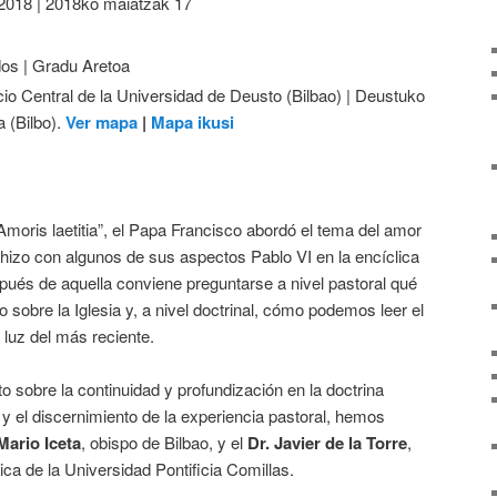
2018 | 2018ko maiatzak 17
dos | Gradu Aretoa
icio Central de la Universidad de Deusto (Bilbao) | Deustuko
a (Bilbo).
Ver mapa
|
Mapa ikusi
Amoris laetitia”, el Papa Francisco abordó el tema del amor
n hizo con algunos de sus aspectos Pablo VI en la encíclica
pués de aquella conviene preguntarse a nivel pastoral qué
to sobre la Iglesia y, a nivel doctrinal, cómo podemos leer el
luz del más reciente.
nto sobre la continuidad y profundización en la doctrina
 y el discernimiento de la experiencia pastoral, hemos
Mario Iceta
, obispo de Bilbao, y el
Dr. Javier de la Torre
,
ica de la Universidad Pontificia Comillas.