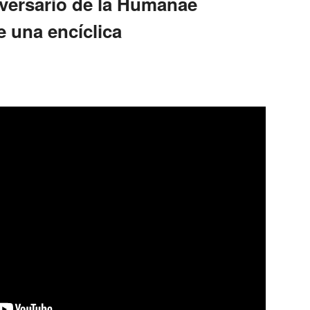
iversario de la Humanae
e una encíclica