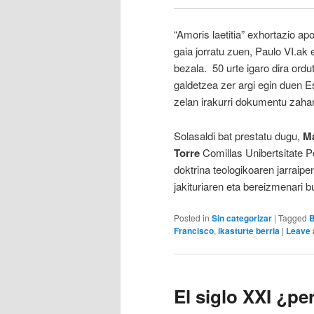
“Amoris laetitia” exhortazio ap
gaia jorratu zuen, Paulo VI.ak e
bezala. 50 urte igaro dira ordu
galdetzea zer argi egin duen Es
zelan irakurri dokumentu zahar
Solasaldi bat prestatu dugu,
Ma
Torre
Comillas Unibertsitate P
doktrina teologikoaren jarraipe
jakituriaren eta bereizmenari b
Posted in
Sin categorizar
|
Tagged
B
Francisco
,
ikasturte berria
|
Leave 
El siglo XXI ¿pe