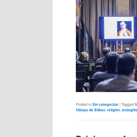
Posted in
Sin categorizar
|
Tagged
5
Obispo de Bilbao
,
religión
,
teologñi