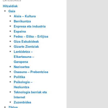
CATEGORIES
Hitzaldiak
Gaia
Aisia – Kultura
Berrikuntza
Enpresa eta industria
Espaina
Fedea – Etika – Erlijioa
Giza Eskubideak
Gizarte Zientziak
Lankidetza –
Elkartasuna –
Garapena
Nazioartea
Osasuna – Prebentzioa
Politika
Psikologia –
Hezkuntza
Teknologia berriak eta
Internet
Zuzenbidea
Zikloa