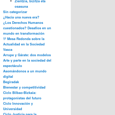
Zientzia, bizitza eta
osasuna
Sin categorizar
¿Hacia una nueva era?
¿Los Derechos Humanos
cuestionados? Desafíos en un
mundo en transformación
1º Mesa Redonda sobre la
Actualidad en la Sociedad
Vasca
Arrupe y Gárate: dos modelos
Arte y parte en la sociedad del
espectáculo
Asomándonos a un mundo
digital
Begiradak
Bienestar y competitividad
Ciclo Bilbao-Bizkaia:
protagonistas del futuro
Ciclo Innovación y
Universidad
Ciclo Justicia para la