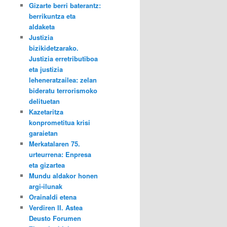
Gizarte berri baterantz:
berrikuntza eta
aldaketa
Justizia
bizikidetzarako.
Justizia erretributiboa
eta justizia
leheneratzailea: zelan
bideratu terrorismoko
delituetan
Kazetaritza
konprometitua krisi
garaietan
Merkatalaren 75.
urteurrena: Enpresa
eta gizartea
Mundu aldakor honen
argi-ilunak
Orainaldi etena
Verdiren II. Astea
Deusto Forumen