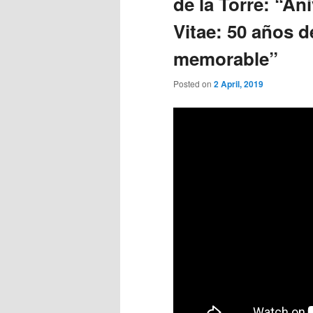
de la Torre: “An
Vitae: 50 años d
memorable”
Posted on
2 April, 2019