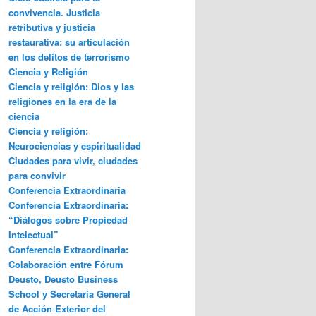
convivencia. Justicia
retributiva y justicia
restaurativa: su articulación
en los delitos de terrorismo
Ciencia y Religión
Ciencia y religión: Dios y las
religiones en la era de la
ciencia
Ciencia y religión:
Neurociencias y espiritualidad
Ciudades para vivir, ciudades
para convivir
Conferencia Extraordinaria
Conferencia Extraordinaria:
“Diálogos sobre Propiedad
Intelectual”
Conferencia Extraordinaria:
Colaboración entre Fórum
Deusto, Deusto Business
School y Secretaría General
de Acción Exterior del