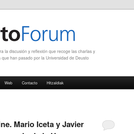
 la discusión y reflexión que recoge las charlas y
s que han pasado por la Universidad de Deusto
Web
Contacto
Hitzaldiak
ne. Mario Iceta y Javier