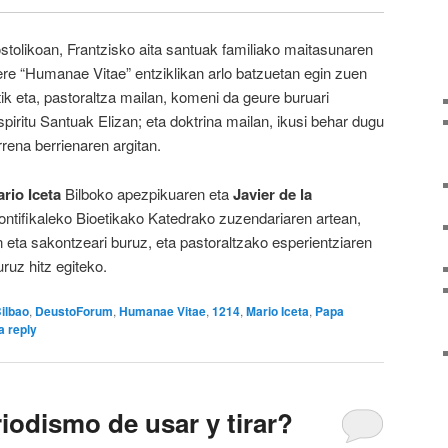
ostolikoan, Frantzisko aita santuak familiako maitasunaren
re “
Humanae
Vitae
” entziklikan arlo batzuetan egin zuen
tik eta, pastoraltza mailan, komeni da geure buruari
piritu Santuak Elizan; eta doktrina mailan, ikusi behar dugu
rena berrienaren argitan.
rio Iceta
Bilboko apezpikuaren eta
Javier de la
ontifikaleko Bioetikako Katedrako zuzendariaren artean,
n eta sakontzeari buruz, eta pastoraltzako esperientziaren
uruz hitz egiteko.
ilbao
,
DeustoForum
,
Humanae Vitae
,
1214
,
Mario Iceta
,
Papa
a reply
riodismo de usar y tirar?