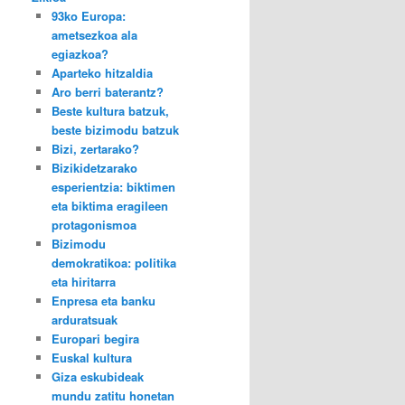
93ko Europa:
ametsezkoa ala
egiazkoa?
Aparteko hitzaldia
Aro berri baterantz?
Beste kultura batzuk,
beste bizimodu batzuk
Bizi, zertarako?
Bizikidetzarako
esperientzia: biktimen
eta biktima eragileen
protagonismoa
Bizimodu
demokratikoa: politika
eta hiritarra
Enpresa eta banku
arduratsuak
Europari begira
Euskal kultura
Giza eskubideak
mundu zatitu honetan