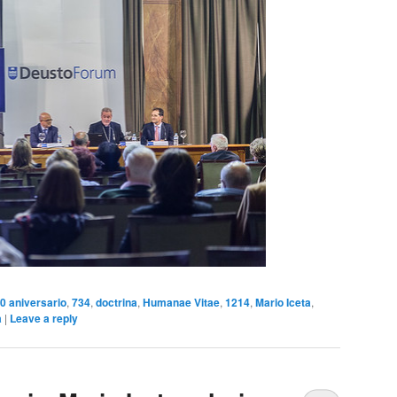
0 aniversario
,
734
,
doctrina
,
Humanae Vitae
,
1214
,
Mario Iceta
,
a
|
Leave a reply