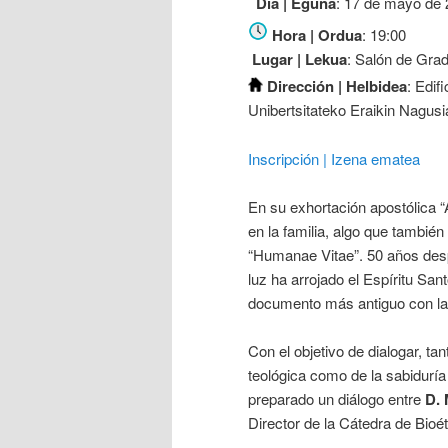
Día | Eguna
: 17 de mayo de 
Hora | Ordua
: 19:00
Lugar | Lekua
: Salón de Gra
Dirección | Helbidea
: Edif
Unibertsitateko Eraikin Nagusi
Inscripción | Izena ematea
En su exhortación apostólica “
en la familia, algo que tambié
“
Humanae
Vitae
”. 50 años des
luz ha arrojado el Espíritu San
documento más antiguo con la 
Con el objetivo de dialogar, ta
teológica como de la sabiduría
preparado un diálogo entre
D. 
Director de la Cátedra de Bioét