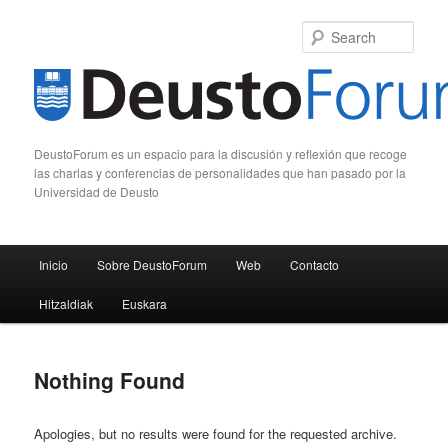
Sear
DeustoForum es un espacio para la discusión y reflexión que recoge
las charlas y conferencias de personalidades que han pasado por la
Universidad de Deusto
Main menu
Inicio
Sobre DeustoForum
Web
Contacto
Skip to primary content
Skip to secondary content
Hitzaldiak
Euskara
Nothing Found
Apologies, but no results were found for the requested archive.