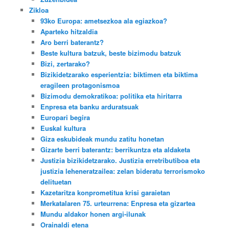
Zikloa
93ko Europa: ametsezkoa ala egiazkoa?
Aparteko hitzaldia
Aro berri baterantz?
Beste kultura batzuk, beste bizimodu batzuk
Bizi, zertarako?
Bizikidetzarako esperientzia: biktimen eta biktima
eragileen protagonismoa
Bizimodu demokratikoa: politika eta hiritarra
Enpresa eta banku arduratsuak
Europari begira
Euskal kultura
Giza eskubideak mundu zatitu honetan
Gizarte berri baterantz: berrikuntza eta aldaketa
Justizia bizikidetzarako. Justizia erretributiboa eta
justizia leheneratzailea: zelan bideratu terrorismoko
delituetan
Kazetaritza konprometitua krisi garaietan
Merkatalaren 75. urteurrena: Enpresa eta gizartea
Mundu aldakor honen argi-ilunak
Orainaldi etena