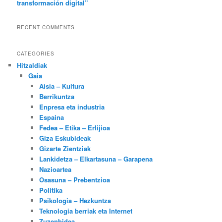
transformación digital”
RECENT COMMENTS
CATEGORIES
Hitzaldiak
Gaia
Aisia – Kultura
Berrikuntza
Enpresa eta industria
Espaina
Fedea – Etika – Erlijioa
Giza Eskubideak
Gizarte Zientziak
Lankidetza – Elkartasuna – Garapena
Nazioartea
Osasuna – Prebentzioa
Politika
Psikologia – Hezkuntza
Teknologia berriak eta Internet
Zuzenbidea