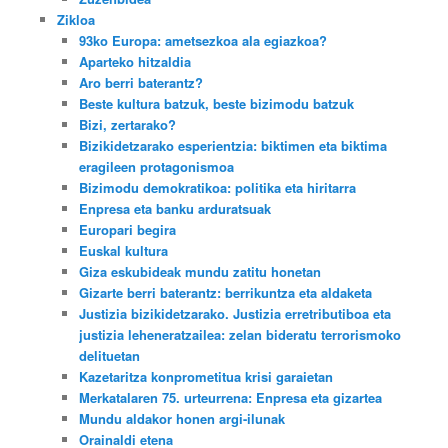
Zikloa
93ko Europa: ametsezkoa ala egiazkoa?
Aparteko hitzaldia
Aro berri baterantz?
Beste kultura batzuk, beste bizimodu batzuk
Bizi, zertarako?
Bizikidetzarako esperientzia: biktimen eta biktima
eragileen protagonismoa
Bizimodu demokratikoa: politika eta hiritarra
Enpresa eta banku arduratsuak
Europari begira
Euskal kultura
Giza eskubideak mundu zatitu honetan
Gizarte berri baterantz: berrikuntza eta aldaketa
Justizia bizikidetzarako. Justizia erretributiboa eta
justizia leheneratzailea: zelan bideratu terrorismoko
delituetan
Kazetaritza konprometitua krisi garaietan
Merkatalaren 75. urteurrena: Enpresa eta gizartea
Mundu aldakor honen argi-ilunak
Orainaldi etena