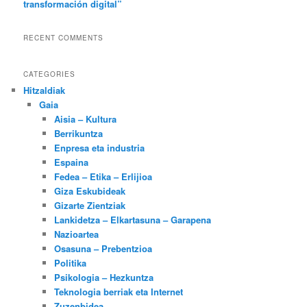
transformación digital”
RECENT COMMENTS
CATEGORIES
Hitzaldiak
Gaia
Aisia – Kultura
Berrikuntza
Enpresa eta industria
Espaina
Fedea – Etika – Erlijioa
Giza Eskubideak
Gizarte Zientziak
Lankidetza – Elkartasuna – Garapena
Nazioartea
Osasuna – Prebentzioa
Politika
Psikologia – Hezkuntza
Teknologia berriak eta Internet
Zuzenbidea