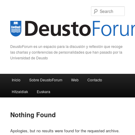
Sear
DeustoForum es un espacio para la discusión y reflexión que recoge
las charlas y conferencias de personalidades que han pasado por la
Universidad de Deusto
Main menu
Inicio
Sobre DeustoForum
Web
Contacto
Skip to primary content
Skip to secondary content
Hitzaldiak
Euskara
Nothing Found
Apologies, but no results were found for the requested archive.