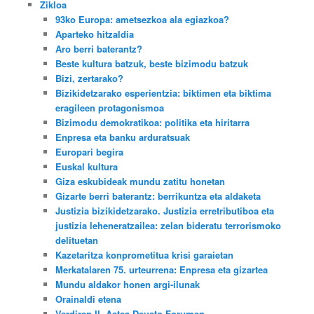
Zikloa
93ko Europa: ametsezkoa ala egiazkoa?
Aparteko hitzaldia
Aro berri baterantz?
Beste kultura batzuk, beste bizimodu batzuk
Bizi, zertarako?
Bizikidetzarako esperientzia: biktimen eta biktima
eragileen protagonismoa
Bizimodu demokratikoa: politika eta hiritarra
Enpresa eta banku arduratsuak
Europari begira
Euskal kultura
Giza eskubideak mundu zatitu honetan
Gizarte berri baterantz: berrikuntza eta aldaketa
Justizia bizikidetzarako. Justizia erretributiboa eta
justizia leheneratzailea: zelan bideratu terrorismoko
delituetan
Kazetaritza konprometitua krisi garaietan
Merkatalaren 75. urteurrena: Enpresa eta gizartea
Mundu aldakor honen argi-ilunak
Orainaldi etena
Verdiren II. Astea Deusto Forumen