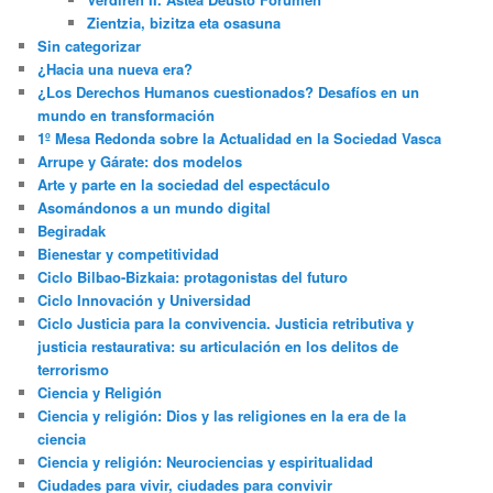
Zientzia, bizitza eta osasuna
Sin categorizar
¿Hacia una nueva era?
¿Los Derechos Humanos cuestionados? Desafíos en un
mundo en transformación
1º Mesa Redonda sobre la Actualidad en la Sociedad Vasca
Arrupe y Gárate: dos modelos
Arte y parte en la sociedad del espectáculo
Asomándonos a un mundo digital
Begiradak
Bienestar y competitividad
Ciclo Bilbao-Bizkaia: protagonistas del futuro
Ciclo Innovación y Universidad
Ciclo Justicia para la convivencia. Justicia retributiva y
justicia restaurativa: su articulación en los delitos de
terrorismo
Ciencia y Religión
Ciencia y religión: Dios y las religiones en la era de la
ciencia
Ciencia y religión: Neurociencias y espiritualidad
Ciudades para vivir, ciudades para convivir