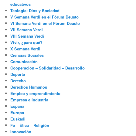
educativos
Teología: Dios y Sociedad
V Semana Verdi en el Fórum Deusto
VI Semana Verdi en el Fórum Deusto
VII Semana Verdi
VIII Semana Verdi
Vivir, ¿para qué?
X Semana Verdi
Ciencias Sociales
Comunicación
Cooperación – Solidaridad – Desarrollo
Deporte
Derecho
Derechos Humanos
Empleo y emprendimiento
Empresa e industria
España
Europa
Euskadi
Fe – Ética – Religión
Innovación