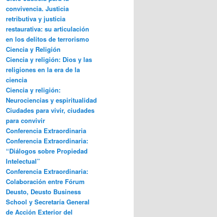
convivencia. Justicia
retributiva y justicia
restaurativa: su articulación
en los delitos de terrorismo
Ciencia y Religión
Ciencia y religión: Dios y las
religiones en la era de la
ciencia
Ciencia y religión:
Neurociencias y espiritualidad
Ciudades para vivir, ciudades
para convivir
Conferencia Extraordinaria
Conferencia Extraordinaria:
“Diálogos sobre Propiedad
Intelectual”
Conferencia Extraordinaria:
Colaboración entre Fórum
Deusto, Deusto Business
School y Secretaría General
de Acción Exterior del