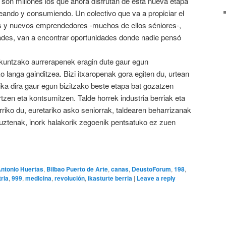
son millones los que ahora disfrutan de esta nueva etapa
creando y consumiendo. Un colectivo que va a propiciar el
as y nuevos emprendedores -muchos de ellos séniores-,
ades, van a encontrar oportunidades donde nadie pensó
ikuntzako aurrerapenek eragin dute gaur egun
 langa gainditzea. Bizi itxaropenak gora egiten du, urtean
oika dira gaur egun bizitzako beste etapa bat gozatzen
tzen eta kontsumitzen. Talde horrek industria berriak eta
rriko du, euretariko asko seniorrak, taldearen beharrizanak
tuztenak, inork halakorik zegoenik pentsatuko ez zuen
ntonio Huertas
,
Bilbao Puerto de Arte
,
canas
,
DeustoForum
,
198
,
tria
,
999
,
medicina
,
revolución
,
ikasturte berria
|
Leave a reply