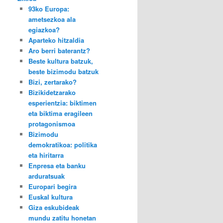
93ko Europa:
ametsezkoa ala
egiazkoa?
Aparteko hitzaldia
Aro berri baterantz?
Beste kultura batzuk,
beste bizimodu batzuk
Bizi, zertarako?
Bizikidetzarako
esperientzia: biktimen
eta biktima eragileen
protagonismoa
Bizimodu
demokratikoa: politika
eta hiritarra
Enpresa eta banku
arduratsuak
Europari begira
Euskal kultura
Giza eskubideak
mundu zatitu honetan