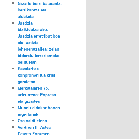
Gizarte berri baterantz:
berrikuntza eta
aldaketa
Justizia
bizikidetzarako.
Justizia erretributiboa
eta justizia
leheneratzailea: zelan
bideratu terrorismoko
delituetan
Kazetaritza
konprometitua krisi
garaietan
Merkatalaren 75.
urteurrena: Enpresa
eta gizartea
Mundu aldakor honen
argi-ilunak
Orainaldi etena
Verdiren II. Astea
Deusto Forumen