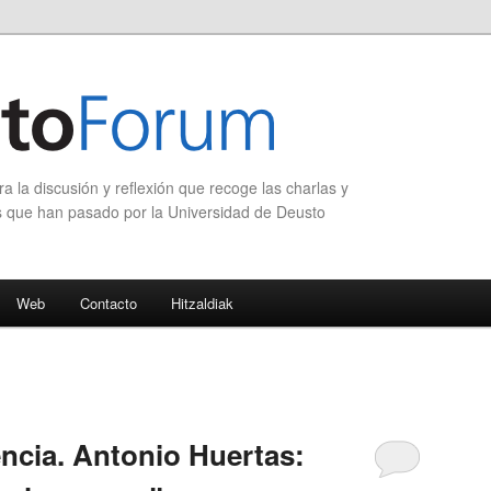
 la discusión y reflexión que recoge las charlas y
s que han pasado por la Universidad de Deusto
Web
Contacto
Hitzaldiak
ncia. Antonio Huertas: