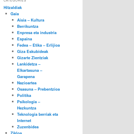
CATEGORIES
Hitzaldiak
Gaia
Aisia – Kultura
Berrikuntza
Enpresa eta industria
Espaina
Fedea – Etika – Erlijioa
Giza Eskubideak
Gizarte Zientziak
Lankidetza –
Elkartasuna –
Garapena
Nazioartea
Osasuna – Prebentzioa
Politika
Psikologia –
Hezkuntza
Teknologia berriak eta
Internet
Zuzenbidea
Zikloa