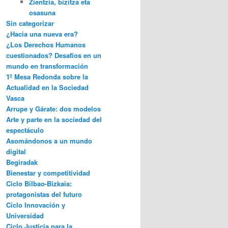
Zientzia, bizitza eta
osasuna
Sin categorizar
¿Hacia una nueva era?
¿Los Derechos Humanos
cuestionados? Desafíos en un
mundo en transformación
1º Mesa Redonda sobre la
Actualidad en la Sociedad
Vasca
Arrupe y Gárate: dos modelos
Arte y parte en la sociedad del
espectáculo
Asomándonos a un mundo
digital
Begiradak
Bienestar y competitividad
Ciclo Bilbao-Bizkaia:
protagonistas del futuro
Ciclo Innovación y
Universidad
Ciclo Justicia para la