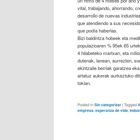
un ritmo de 4 meses por año y 
vital, trabajando, ahorrando, 
desarrollo de nuevas industri
que atendiendo a sus necesid
que podía haberlas.
Bizi baldintza hobeek eta med
populazioaren % 95ek 65 urteko
4 hilabeteko martxan, eta mili
dutenak, lanean, aurrezten, sor
ekintzaile berriak garatzea eka
artatuz aukerak aurkeztuko di
tokian.
Posted in
Sin categorizar
|
Tagged
A
empresa
,
esperanza de vida
,
Indus