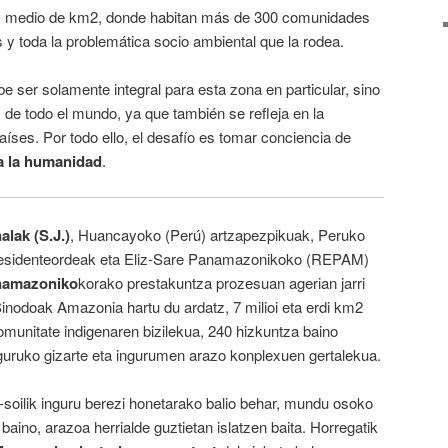
y medio de km2, donde habitan más de 300 comunidades
y toda la problemática socio ambiental que la rodea.
e ser solamente integral para esta zona en particular, sino
 de todo el mundo, ya que también se refleja en la
aíses. Por todo ello, el desafío es tomar conciencia de
a la humanidad
.
lak (S.J.)
, Huancayoko (Perú) artzapezpikuak, Peruko
residenteordeak eta Eliz-Sare Panamazonikoko (REPAM)
namazoniko
korako prestakuntza prozesuan agerian jarri
Sinodoak Amazonia hartu du ardatz, 7 milioi eta erdi km2
komunitate indigenaren bizilekua, 240 hizkuntza baino
nguruko gizarte eta ingurumen arazo konplexuen gertalekua.
-soilik inguru berezi honetarako balio behar, mundu osoko
 baino, arazoa herrialde guztietan islatzen baita. Horregatik