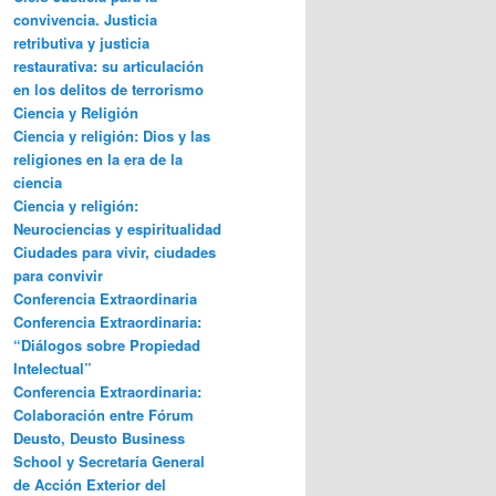
convivencia. Justicia
retributiva y justicia
restaurativa: su articulación
en los delitos de terrorismo
Ciencia y Religión
Ciencia y religión: Dios y las
religiones en la era de la
ciencia
Ciencia y religión:
Neurociencias y espiritualidad
Ciudades para vivir, ciudades
para convivir
Conferencia Extraordinaria
Conferencia Extraordinaria:
“Diálogos sobre Propiedad
Intelectual”
Conferencia Extraordinaria:
Colaboración entre Fórum
Deusto, Deusto Business
School y Secretaría General
de Acción Exterior del