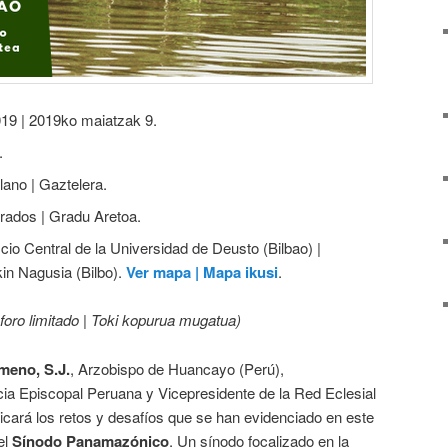
019 | 2019ko maiatzak 9.
.
lano | Gaztelera.
rados | Gradu Aretoa.
ficio Central de la Universidad de Deusto (Bilbao) |
in Nagusia (Bilbo).
Ver mapa | Mapa ikusi
.
foro limitado | Toki kopurua mugatua)
meno, S.J.
, Arzobispo de Huancayo (Perú),
cia Episcopal Peruana y Vicepresidente de la Red Eclesial
ará los retos y desafíos que se han evidenciado en este
el
Sínodo Panamazónico
. Un sínodo focalizado en la