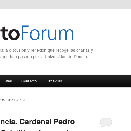
 la discusión y reflexión que recoge las charlas y
s que han pasado por la Universidad de Deusto
Web
Contacto
Hitzaldiak
 BARRETO S.J.
ncia. Cardenal Pedro