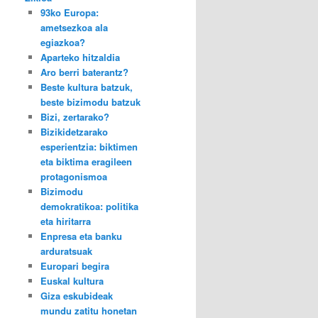
93ko Europa:
ametsezkoa ala
egiazkoa?
Aparteko hitzaldia
Aro berri baterantz?
Beste kultura batzuk,
beste bizimodu batzuk
Bizi, zertarako?
Bizikidetzarako
esperientzia: biktimen
eta biktima eragileen
protagonismoa
Bizimodu
demokratikoa: politika
eta hiritarra
Enpresa eta banku
arduratsuak
Europari begira
Euskal kultura
Giza eskubideak
mundu zatitu honetan