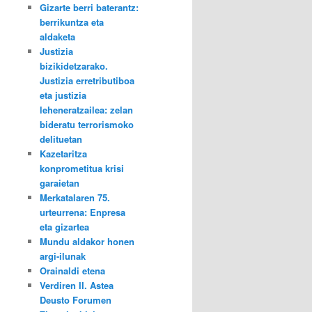
Gizarte berri baterantz:
berrikuntza eta
aldaketa
Justizia
bizikidetzarako.
Justizia erretributiboa
eta justizia
leheneratzailea: zelan
bideratu terrorismoko
delituetan
Kazetaritza
konprometitua krisi
garaietan
Merkatalaren 75.
urteurrena: Enpresa
eta gizartea
Mundu aldakor honen
argi-ilunak
Orainaldi etena
Verdiren II. Astea
Deusto Forumen