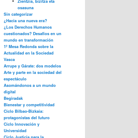
Zientzia, bizitza eta
osasuna
Sin categorizar
¿Hacia una nueva era?
¿Los Derechos Humanos
cuestionados? Desafíos en un
mundo en transformación
1º Mesa Redonda sobre la
Actualidad en la Sociedad
Vasca
Arrupe y Gárate: dos modelos
Arte y parte en la sociedad del
espectáculo
Asomándonos a un mundo
digital
Begiradak
Bienestar y competitividad
Ciclo Bilbao-Bizkaia:
protagonistas del futuro
Ciclo Innovación y
Universidad
Ciclo Justicia para la