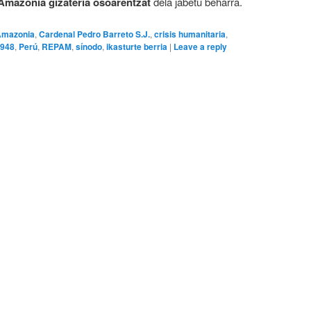
Amazonia gizateria osoarentzat
dela jabetu beharra.
Amazonia
,
Cardenal Pedro Barreto S.J.
,
crisis humanitaria
,
948
,
Perú
,
REPAM
,
sínodo
,
ikasturte berria
|
Leave a reply