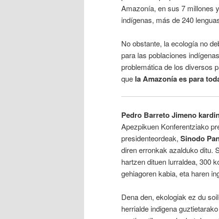
Amazonía, en sus 7 millones 
indígenas, más de 240 lenguas 
No obstante, la ecología no deb
para las poblaciones indígenas
problemática de los diversos p
que
la Amazonía es para tod
Pedro Barreto Jimeno kardina
Apezpikuen Konferentziako p
presidenteordeak,
Sinodo Pa
diren erronkak azalduko ditu. 
hartzen dituen lurraldea, 300 
gehiagoren kabia, eta haren i
Dena den, ekologiak ez du soil
herrialde indigena guztietarako