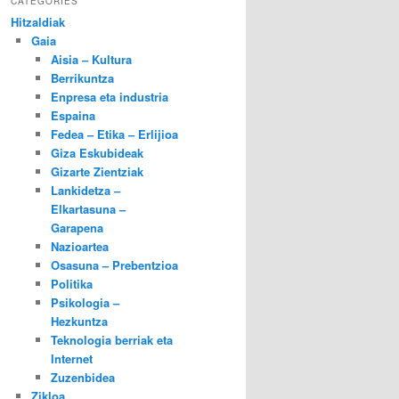
CATEGORIES
Hitzaldiak
Gaia
Aisia – Kultura
Berrikuntza
Enpresa eta industria
Espaina
Fedea – Etika – Erlijioa
Giza Eskubideak
Gizarte Zientziak
Lankidetza –
Elkartasuna –
Garapena
Nazioartea
Osasuna – Prebentzioa
Politika
Psikologia –
Hezkuntza
Teknologia berriak eta
Internet
Zuzenbidea
Zikloa