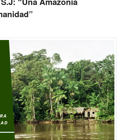
 S.J: “Una Amazonia
manidad”