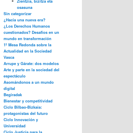
Zientzia, bizitza eta
osasuna
Sin categorizar
¿Hacia una nueva era?
¿Los Derechos Humanos
cuestionados? Desafíos en un
mundo en transformación
1º Mesa Redonda sobre la
Actualidad en la Sociedad
Vasca
Arrupe y Gárate: dos modelos
Arte y parte en la sociedad del
espectáculo
Asomándonos a un mundo
digital
Begiradak
Bienestar y competitividad
Ciclo Bilbao-Bizkaia:
protagonistas del futuro
Ciclo Innovación y
Universidad
Ciclo Justicia para la