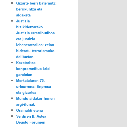
Gizarte berri baterantz:
berrikuntza eta
aldaketa
Justizia
bizikidetzarako.
Justizia erretributiboa
eta justizia
leheneratzailea: zelan
bideratu terrorismoko
delituetan
Kazetaritza
konprometitua krisi
garaietan
Merkatalaren 75.
urteurrena: Enpresa
eta gizartea
Mundu aldakor honen
argi-ilunak
Orainaldi etena
Verdiren II. Astea
Deusto Forumen