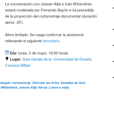
La conversación con Josean Alija e Iván Miñambres
estará moderada por Fernando Bayón e irá precedida
de la proyección del cortometraje documental (duración
aprox. 20′).
Aforo limitado. Se ruega confirmar la asistencia
rellenando el siguiente
formulario
.
Día:
lunes, 5 de mayo. 19.00 horas
Lugar:
Sala Garate de la Universidad de Deusto.
Campus Bilbao
oloquio
,
cortometraje
,
Disfrutar las Artes
,
Estudios de Ocio
,
n Miñambres
,
Josean Alija
,
Nerua
|
Leave a reply