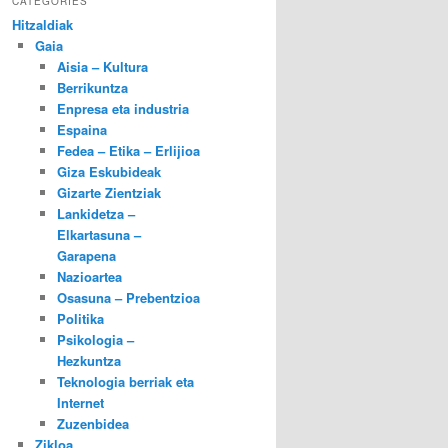
CATEGORIES
Hitzaldiak
Gaia
Aisia – Kultura
Berrikuntza
Enpresa eta industria
Espaina
Fedea – Etika – Erlijioa
Giza Eskubideak
Gizarte Zientziak
Lankidetza –
Elkartasuna –
Garapena
Nazioartea
Osasuna – Prebentzioa
Politika
Psikologia –
Hezkuntza
Teknologia berriak eta
Internet
Zuzenbidea
Zikloa