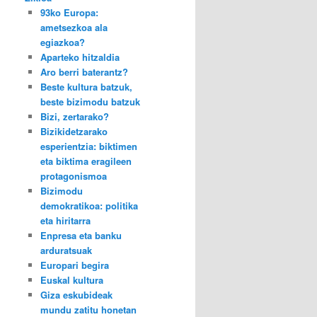
93ko Europa:
ametsezkoa ala
egiazkoa?
Aparteko hitzaldia
Aro berri baterantz?
Beste kultura batzuk,
beste bizimodu batzuk
Bizi, zertarako?
Bizikidetzarako
esperientzia: biktimen
eta biktima eragileen
protagonismoa
Bizimodu
demokratikoa: politika
eta hiritarra
Enpresa eta banku
arduratsuak
Europari begira
Euskal kultura
Giza eskubideak
mundu zatitu honetan