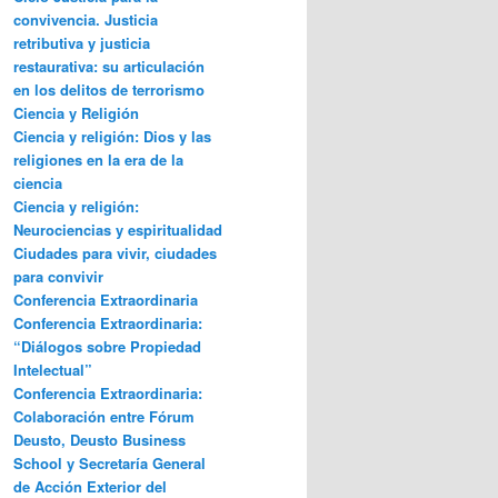
convivencia. Justicia
retributiva y justicia
restaurativa: su articulación
en los delitos de terrorismo
Ciencia y Religión
Ciencia y religión: Dios y las
religiones en la era de la
ciencia
Ciencia y religión:
Neurociencias y espiritualidad
Ciudades para vivir, ciudades
para convivir
Conferencia Extraordinaria
Conferencia Extraordinaria:
“Diálogos sobre Propiedad
Intelectual”
Conferencia Extraordinaria:
Colaboración entre Fórum
Deusto, Deusto Business
School y Secretaría General
de Acción Exterior del