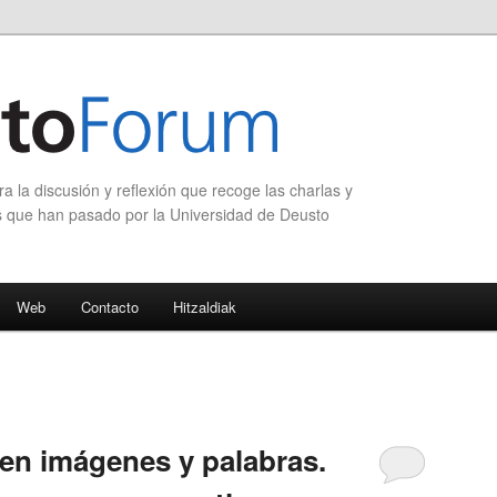
 la discusión y reflexión que recoge las charlas y
s que han pasado por la Universidad de Deusto
Web
Contacto
Hitzaldiak
en imágenes y palabras.