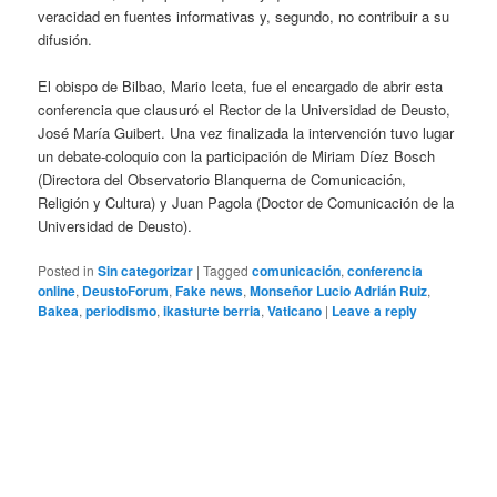
veracidad en fuentes informativas y, segundo, no contribuir a su
difusión.
El obispo de Bilbao, Mario Iceta, fue el encargado de abrir esta
conferencia que clausuró el Rector de la Universidad de Deusto,
José María Guibert. Una vez finalizada la intervención tuvo lugar
un debate-coloquio con la participación de Miriam Díez Bosch
(Directora del Observatorio Blanquerna de Comunicación,
Religión y Cultura) y Juan Pagola (Doctor de Comunicación de la
Universidad de Deusto).
Posted in
Sin categorizar
|
Tagged
comunicación
,
conferencia
online
,
DeustoForum
,
Fake news
,
Monseñor Lucio Adrián Ruiz
,
Bakea
,
periodismo
,
ikasturte berria
,
Vaticano
|
Leave a reply