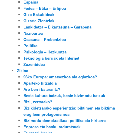
Espaina
Fedea – Etika – Erlijioa
Giza Eskubideak
Gizarte Zientziak
Lankidetza – Elkartasuna – Garapena
Nazioartea
Osasuna – Prebentzioa
Politika
Psikologia – Hezkuntza
Teknologia berriak eta Internet
Zuzenbidea
Zikloa
93ko Europa: ametsezkoa ala egiazkoa?
Aparteko hitzaldia
Aro berri baterantz?
Beste kultura batzuk, beste bizimodu batzuk
Bizi, zertarako?
Bizikidetzarako esperientzia: biktimen eta biktima
eragileen protagonismoa
Bizimodu demokratikoa: politika eta hiritarra
Enpresa eta banku arduratsuak
Europari begira