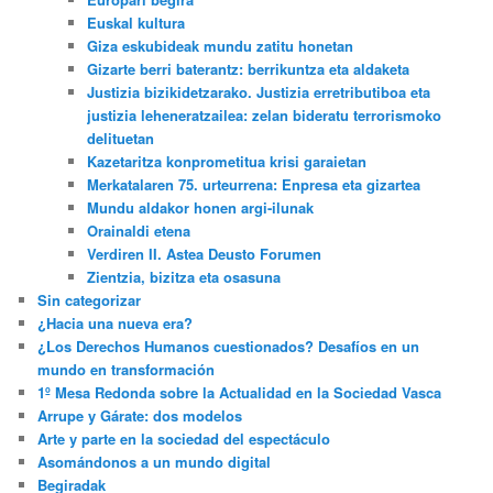
Euskal kultura
Giza eskubideak mundu zatitu honetan
Gizarte berri baterantz: berrikuntza eta aldaketa
Justizia bizikidetzarako. Justizia erretributiboa eta
justizia leheneratzailea: zelan bideratu terrorismoko
delituetan
Kazetaritza konprometitua krisi garaietan
Merkatalaren 75. urteurrena: Enpresa eta gizartea
Mundu aldakor honen argi-ilunak
Orainaldi etena
Verdiren II. Astea Deusto Forumen
Zientzia, bizitza eta osasuna
Sin categorizar
¿Hacia una nueva era?
¿Los Derechos Humanos cuestionados? Desafíos en un
mundo en transformación
1º Mesa Redonda sobre la Actualidad en la Sociedad Vasca
Arrupe y Gárate: dos modelos
Arte y parte en la sociedad del espectáculo
Asomándonos a un mundo digital
Begiradak