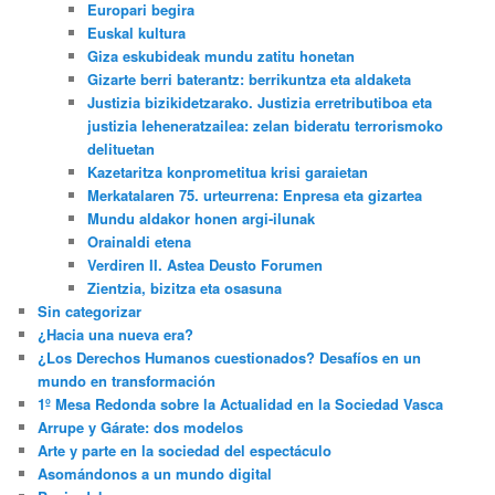
Europari begira
Euskal kultura
Giza eskubideak mundu zatitu honetan
Gizarte berri baterantz: berrikuntza eta aldaketa
Justizia bizikidetzarako. Justizia erretributiboa eta
justizia leheneratzailea: zelan bideratu terrorismoko
delituetan
Kazetaritza konprometitua krisi garaietan
Merkatalaren 75. urteurrena: Enpresa eta gizartea
Mundu aldakor honen argi-ilunak
Orainaldi etena
Verdiren II. Astea Deusto Forumen
Zientzia, bizitza eta osasuna
Sin categorizar
¿Hacia una nueva era?
¿Los Derechos Humanos cuestionados? Desafíos en un
mundo en transformación
1º Mesa Redonda sobre la Actualidad en la Sociedad Vasca
Arrupe y Gárate: dos modelos
Arte y parte en la sociedad del espectáculo
Asomándonos a un mundo digital