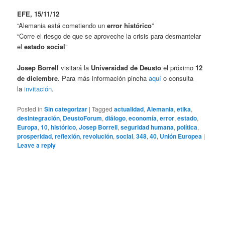
EFE, 15/11/12
“Alemania está cometiendo un
error histórico
”
“Corre el riesgo de que se aproveche la crisis para desmantelar
el
estado social
”
Josep Borrell
visitará la
Universidad de Deusto
el próximo
12
de diciembre
. Para más información pincha
aquí
o consulta
la
invitación
.
Posted in
Sin categorizar
|
Tagged
actualidad
,
Alemania
,
etika
,
desintegración
,
DeustoForum
,
diálogo
,
economía
,
error
,
estado
,
Europa
,
10
,
histórico
,
Josep Borrell
,
seguridad humana
,
política
,
prosperidad
,
reflexión
,
revolución
,
social
,
348
,
40
,
Unión Europea
|
Leave a reply