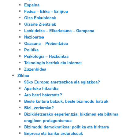
Espaina
Fedea – Etika – Erlijioa
Giza Eskubideak
Gizarte Zientziak
Lankidetza – Elkartasuna – Garapena
Nazioartea
Osasuna – Prebentzioa
Politika
Psikologia – Hezkuntza
Teknologia berriak eta Internet
Zuzenbidea
Zikloa
93ko Europa: ametsezkoa ala egiazkoa?
Aparteko hitzaldia
Aro berri baterantz?
Beste kultura batzuk, beste bizimodu batzuk
Bizi, zertarako?
Bizikidetzarako esperientzia: biktimen eta biktima
eragileen protagonismoa
Bizimodu demokratikoa: politika eta hiritarra
Enpresa eta banku arduratsuak