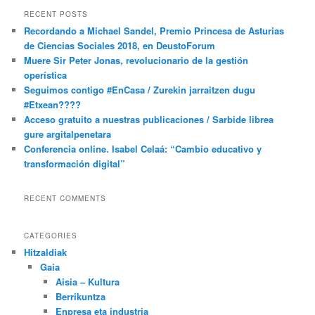
RECENT POSTS
Recordando a Michael Sandel, Premio Princesa de Asturias
de Ciencias Sociales 2018, en DeustoForum
Muere Sir Peter Jonas, revolucionario de la gestión
operística
Seguimos contigo #EnCasa / Zurekin jarraitzen dugu
#Etxean????
Acceso gratuito a nuestras publicaciones / Sarbide librea
gure argitalpenetara
Conferencia online. Isabel Celaá: “Cambio educativo y
transformación digital”
RECENT COMMENTS
CATEGORIES
Hitzaldiak
Gaia
Aisia – Kultura
Berrikuntza
Enpresa eta industria