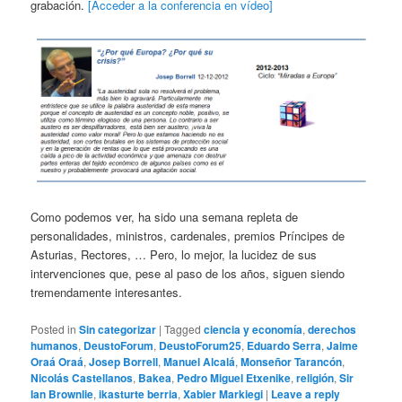
grabación.
[Acceder a la conferencia en vídeo]
Como podemos ver, ha sido una semana repleta de
personalidades, ministros, cardenales, premios Príncipes de
Asturias, Rectores, … Pero, lo mejor, la lucidez de sus
intervenciones que, pese al paso de los años, siguen siendo
tremendamente interesantes.
Posted in
Sin categorizar
|
Tagged
ciencia y economía
,
derechos
humanos
,
DeustoForum
,
DeustoForum25
,
Eduardo Serra
,
Jaime
Oraá Oraá
,
Josep Borrell
,
Manuel Alcalá
,
Monseñor Tarancón
,
Nicolás Castellanos
,
Bakea
,
Pedro Miguel Etxenike
,
religión
,
Sir
Ian Brownlie
,
ikasturte berria
,
Xabier Markiegi
|
Leave a reply