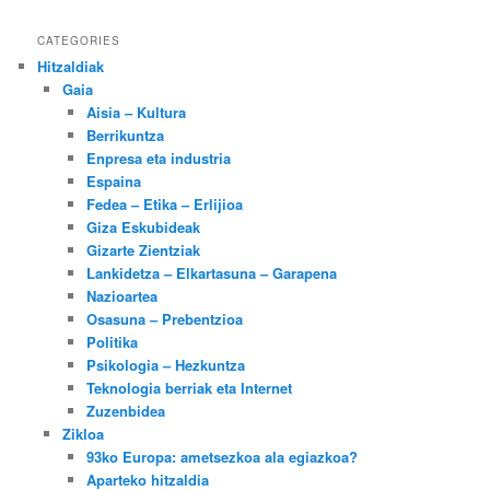
CATEGORIES
Hitzaldiak
Gaia
Aisia – Kultura
Berrikuntza
Enpresa eta industria
Espaina
Fedea – Etika – Erlijioa
Giza Eskubideak
Gizarte Zientziak
Lankidetza – Elkartasuna – Garapena
Nazioartea
Osasuna – Prebentzioa
Politika
Psikologia – Hezkuntza
Teknologia berriak eta Internet
Zuzenbidea
Zikloa
93ko Europa: ametsezkoa ala egiazkoa?
Aparteko hitzaldia