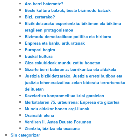
Aro berri baterantz?
Beste kultura batzuk, beste bizimodu batzuk
Bizi, zertarako?
Bizikidetzarako esperientzia: biktimen eta biktima
eragileen protagonismoa
Bizimodu demokratikoa: politika eta hiritarra
Enpresa eta banku arduratsuak
Europari begira
Euskal kultura
Giza eskubideak mundu zatitu honetan
Gizarte berri baterantz: berrikuntza eta aldaketa
Justizia bizikidetzarako. Justizia erretributiboa eta
justizia leheneratzailea: zelan bideratu terrorismoko
delituetan
Kazetaritza konprometitua krisi garaietan
Merkatalaren 75. urteurrena: Enpresa eta gizartea
Mundu aldakor honen argi-ilunak
Orainaldi etena
Verdiren II. Astea Deusto Forumen
Zientzia, bizitza eta osasuna
Sin categorizar