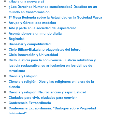
¿Hacia una nueva era?
¿Los Derechos Humanos cuestionados? Desafíos en un
mundo en transformación
1º Mesa Redonda sobre la Actualidad en la Sociedad Vasca
Arrupe y Gárate: dos modelos
Arte y parte en la sociedad del espectáculo
Asomándonos a un mundo digital
Begiradak
Bienestar y competitividad
Ciclo Bilbao-Bizkaia: protagonistas del futuro
Ciclo Innovación y Universidad
Ciclo Justicia para la convivencia. Justicia retributiva y
justicia restaurativa: su articulación en los delitos de
terrorismo
Ciencia y Religión
Ciencia y religión: Dios y las religiones en la era de la
ciencia
Ciencia y religión: Neurociencias y espiritualidad
Ciudades para vivir, ciudades para convivir
Conferencia Extraordinaria
Conferencia Extraordinaria: “Diálogos sobre Propiedad
Intelectual”