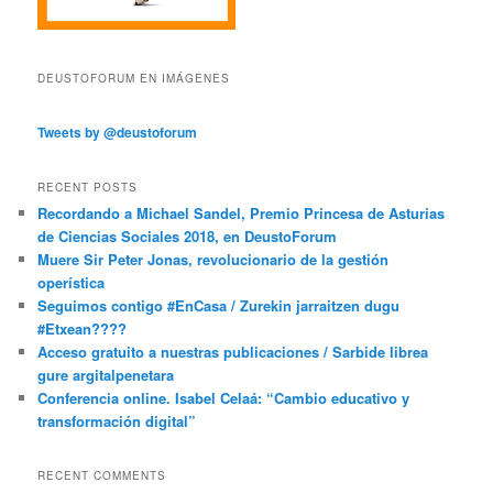
DEUSTOFORUM EN IMÁGENES
Tweets by @deustoforum
RECENT POSTS
Recordando a Michael Sandel, Premio Princesa de Asturias
de Ciencias Sociales 2018, en DeustoForum
Muere Sir Peter Jonas, revolucionario de la gestión
operística
Seguimos contigo #EnCasa / Zurekin jarraitzen dugu
#Etxean????
Acceso gratuito a nuestras publicaciones / Sarbide librea
gure argitalpenetara
Conferencia online. Isabel Celaá: “Cambio educativo y
transformación digital”
RECENT COMMENTS