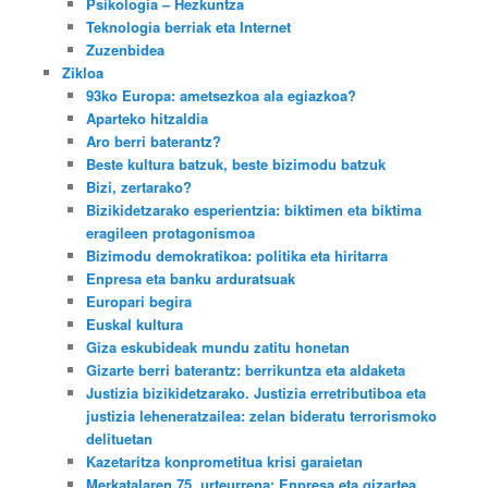
Psikologia – Hezkuntza
Teknologia berriak eta Internet
Zuzenbidea
Zikloa
93ko Europa: ametsezkoa ala egiazkoa?
Aparteko hitzaldia
Aro berri baterantz?
Beste kultura batzuk, beste bizimodu batzuk
Bizi, zertarako?
Bizikidetzarako esperientzia: biktimen eta biktima
eragileen protagonismoa
Bizimodu demokratikoa: politika eta hiritarra
Enpresa eta banku arduratsuak
Europari begira
Euskal kultura
Giza eskubideak mundu zatitu honetan
Gizarte berri baterantz: berrikuntza eta aldaketa
Justizia bizikidetzarako. Justizia erretributiboa eta
justizia leheneratzailea: zelan bideratu terrorismoko
delituetan
Kazetaritza konprometitua krisi garaietan
Merkatalaren 75. urteurrena: Enpresa eta gizartea