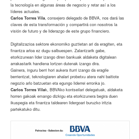
la tecnología en algunas áreas de negocio y retar así a los
líderes actuales.
Carlos Torres Vila
, consejero delegado de BBVA, nos dará las
claves de esta transformación y compartirá con nosotros la
visión de futuro y de liderazgo de este grupo financiero.
Digitalizazioa sektore ekonomiko guztietan ari da eragiten, eta
finantza arloa ez dugu salbuespen. Zalantzarik gabe,
etorkizunean lider izango diren bankuak aldaketa digitalean
arrakastarik handiena lortzen dutenak izango dira.
Gainera, inguru berri hori aukera iturri izango da eragile
berrientzat, teknologiaren ahalari probetxu atera nahi baitiote
negozio arlo batzuetan eta egungo liderrei erronka jo.
Carlos Torres Vila
k, BBVAko kontseilari delegatuak, aldaketa
horren gakoak emango dizkigu eta etorkizunera begira duen
ikuspegia eta finantza taldearen lidergoari buruzko iritzia
partekatuko ditu.