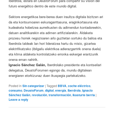
Iberdrola, estará en DeustoForum para compartir su visión del
futuro energético dentro de este mundo digital.
Sektore energetikoa bere-berea duen iraultza digitala bizitzen ari
da eta kontsumoaren eskuragarritasuna, eraginkortasuna eta
kudeaketa hobetzea aurreikusten du adimendun kontadoreekin,
datuen analitikarekin eta adimen artifizialarekin. Aldaketa
prozesu horrek negozioaren arlo guztietan sortuko du balioa eta
Iberdrola taldeak lan hori lideratzea hartu du misio, gizartea
elektrifikatzeko (ibilgailu elektrikoa adierazgarririk onena duela)
eta klima aldaketa kontrolatzeko erronka eskergei erantzunik
onena eman nahirik.
Ignacio Sánchez Galán,
Iberdrolako presidente eta kontseilari
delegatua, DeustoForumen egongo da, mundu digitalean
energiaren etorkizunaz duen ikuspegia partekatzeko.
Posted in
Sin categorizar
|
Tagged
BBVA
,
coche eléctrico
,
consumo
,
DeustoForum
,
digital
,
energía
,
Iberdrola
,
Ignacio
Sánchez Galán
,
revolución
,
transformación
,
ikasturte berria
|
Leave a reply