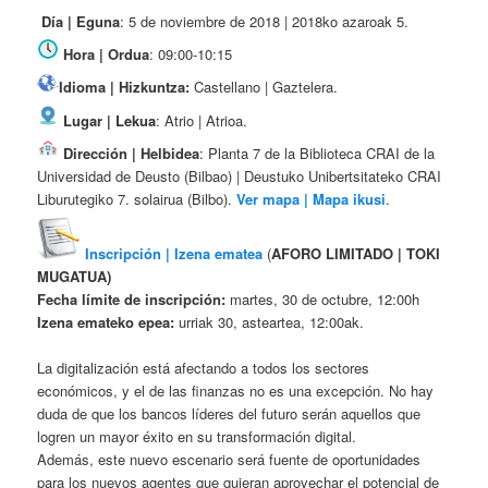
Día | Eguna
: 5 de noviembre de 2018 | 2018ko azaroak 5.
Hora | Ordua
: 09:00-10:15
Idioma | Hizkuntza:
Castellano | Gaztelera.
Lugar | Lekua
: Atrio | Atrioa.
Dirección | Helbidea
: Planta 7 de la Biblioteca CRAI de la
Universidad de Deusto (Bilbao) | Deustuko Unibertsitateko CRAI
Liburutegiko 7. solairua (Bilbo).
Ver mapa | Mapa ikusi
.
Inscripción |
Izena ematea
(
AFORO LIMITADO |
TOKI
MUGATUA)
Fecha límite de inscripción:
martes, 30 de octubre, 12:00h
Izena emateko epea:
urriak 30, asteartea, 12:00ak.
La digitalización está afectando a todos los sectores
económicos, y el de las finanzas no es una excepción. No hay
duda de que los bancos líderes del futuro serán aquellos que
logren un mayor éxito en su transformación digital.
Además, este nuevo escenario será fuente de oportunidades
para los nuevos agentes que quieran aprovechar el potencial de