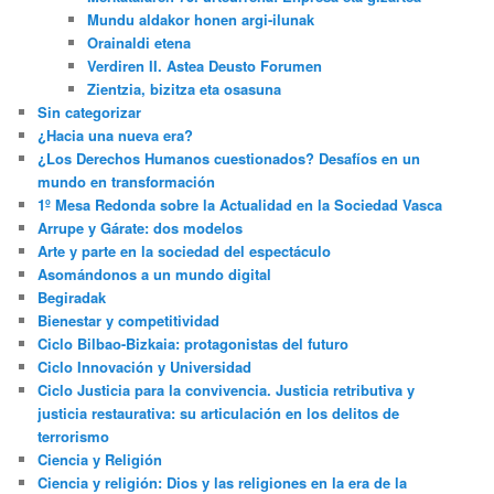
Mundu aldakor honen argi-ilunak
Orainaldi etena
Verdiren II. Astea Deusto Forumen
Zientzia, bizitza eta osasuna
Sin categorizar
¿Hacia una nueva era?
¿Los Derechos Humanos cuestionados? Desafíos en un
mundo en transformación
1º Mesa Redonda sobre la Actualidad en la Sociedad Vasca
Arrupe y Gárate: dos modelos
Arte y parte en la sociedad del espectáculo
Asomándonos a un mundo digital
Begiradak
Bienestar y competitividad
Ciclo Bilbao-Bizkaia: protagonistas del futuro
Ciclo Innovación y Universidad
Ciclo Justicia para la convivencia. Justicia retributiva y
justicia restaurativa: su articulación en los delitos de
terrorismo
Ciencia y Religión
Ciencia y religión: Dios y las religiones en la era de la