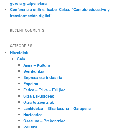
gure argitalpenetara
Conferencia online. Isabel Celaá: “Cambio educativo y
transformación digital”
RECENT COMMENTS
CATEGORIES
Hitzaldiak
Gaia
Aisia – Kultura
Berrikuntza
Enpresa eta industria
Espaina
Fedea – Etika – Erlijioa
Giza Eskubideak
Gizarte Zientziak
Lankidetza – Elkartasuna – Garapena
Nazioartea
Osasuna – Prebentzioa
Politika