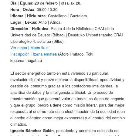
Día | Eguna
: 28 de febrero | otsailak 28.
Hora | Ordua
: 09:00-10:30.
Idioma | Hizkuntza
: Castellano | Gaztelera.
Lugar | Lekua
: Atrio | Atrioa.
Dirección | Helbidea
: Planta 4 de la Biblioteca CRAI de la
Universidad de Deusto (Bilbao) | Deustuko Unibertsitateko CRAI
Liburutegiko 4. solairua (Bilbo).
Ver mapa | Mapa ikusi.
Inscripción | Izena ematea
(Aforo limitado. Toki
kopurua mugatua)
El sector energético también está viviendo su particular
revolución digital y prevé mejorar la disponibilidad, operatividad y
gestión del consumo gracias a los contadores inteligentes, la
analítica de datos y la inteligencia artificial. Un proceso de
transformación que generará valor en todas las áreas de negocio
y que el grupo Iberdrola tiene como misión liderar, para dar mejor
respuesta al enorme reto de la electrificación de la sociedad (con
el coche eléctrico como mejor exponente) y el control del cambio
climático.
Ignacio Sánchez Galán
, presidente y consejero delegado de