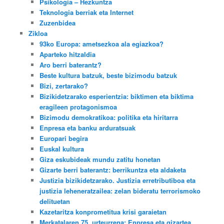
Psikologia – Hezkuntza
Teknologia berriak eta Internet
Zuzenbidea
Zikloa
93ko Europa: ametsezkoa ala egiazkoa?
Aparteko hitzaldia
Aro berri baterantz?
Beste kultura batzuk, beste bizimodu batzuk
Bizi, zertarako?
Bizikidetzarako esperientzia: biktimen eta biktima
eragileen protagonismoa
Bizimodu demokratikoa: politika eta hiritarra
Enpresa eta banku arduratsuak
Europari begira
Euskal kultura
Giza eskubideak mundu zatitu honetan
Gizarte berri baterantz: berrikuntza eta aldaketa
Justizia bizikidetzarako. Justizia erretributiboa eta
justizia leheneratzailea: zelan bideratu terrorismoko
delituetan
Kazetaritza konprometitua krisi garaietan
Merkatalaren 75. urteurrena: Enpresa eta gizartea