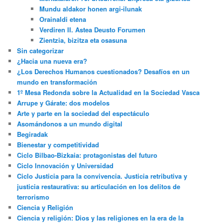
Mundu aldakor honen argi-ilunak
Orainaldi etena
Verdiren II. Astea Deusto Forumen
Zientzia, bizitza eta osasuna
Sin categorizar
¿Hacia una nueva era?
¿Los Derechos Humanos cuestionados? Desafíos en un
mundo en transformación
1º Mesa Redonda sobre la Actualidad en la Sociedad Vasca
Arrupe y Gárate: dos modelos
Arte y parte en la sociedad del espectáculo
Asomándonos a un mundo digital
Begiradak
Bienestar y competitividad
Ciclo Bilbao-Bizkaia: protagonistas del futuro
Ciclo Innovación y Universidad
Ciclo Justicia para la convivencia. Justicia retributiva y
justicia restaurativa: su articulación en los delitos de
terrorismo
Ciencia y Religión
Ciencia y religión: Dios y las religiones en la era de la