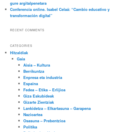
gure argitalpenetara
Conferencia online. Isabel Celaá: “Cambio educativo y
transformación digital”
RECENT COMMENTS
CATEGORIES
Hitzaldiak
Gaia
Aisia – Kultura
Berrikuntza
Enpresa eta industria
Espaina
Fedea – Etika – Erlijioa
Giza Eskubideak
Gizarte Zientziak
Lankidetza – Elkartasuna – Garapena
Nazioartea
Osasuna – Prebentzioa
Politika