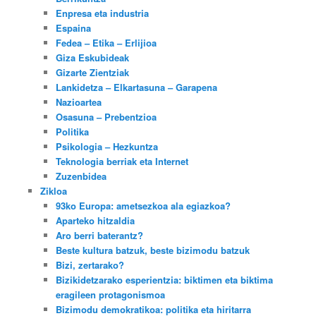
Enpresa eta industria
Espaina
Fedea – Etika – Erlijioa
Giza Eskubideak
Gizarte Zientziak
Lankidetza – Elkartasuna – Garapena
Nazioartea
Osasuna – Prebentzioa
Politika
Psikologia – Hezkuntza
Teknologia berriak eta Internet
Zuzenbidea
Zikloa
93ko Europa: ametsezkoa ala egiazkoa?
Aparteko hitzaldia
Aro berri baterantz?
Beste kultura batzuk, beste bizimodu batzuk
Bizi, zertarako?
Bizikidetzarako esperientzia: biktimen eta biktima
eragileen protagonismoa
Bizimodu demokratikoa: politika eta hiritarra