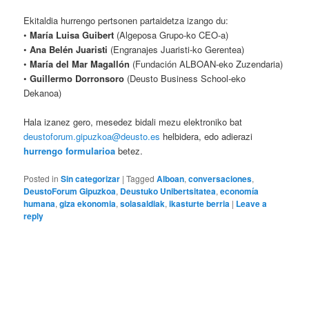
Ekitaldia hurrengo pertsonen partaidetza izango du:
•
María Luisa Guibert
(Algeposa Grupo-ko CEO-a)
•
Ana Belén Juaristi
(Engranajes Juaristi-ko Gerentea)
•
María del Mar Magallón
(Fundación ALBOAN-eko Zuzendaria)
•
Guillermo Dorronsoro
(Deusto Business School-eko
Dekanoa)
Hala izanez gero, mesedez bidali mezu elektroniko bat
deustoforum.gipuzkoa@deusto.es
helbidera, edo adierazi
hurrengo formularioa
betez.
Posted in
Sin categorizar
|
Tagged
Alboan
,
conversaciones
,
DeustoForum Gipuzkoa
,
Deustuko Unibertsitatea
,
economía
humana
,
giza ekonomia
,
solasaldiak
,
ikasturte berria
|
Leave a
reply