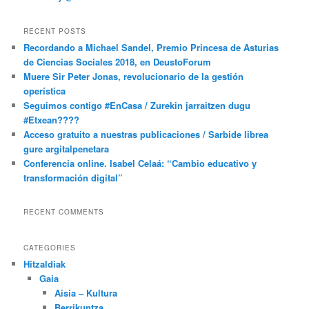
RECENT POSTS
Recordando a Michael Sandel, Premio Princesa de Asturias
de Ciencias Sociales 2018, en DeustoForum
Muere Sir Peter Jonas, revolucionario de la gestión
operística
Seguimos contigo #EnCasa / Zurekin jarraitzen dugu
#Etxean????
Acceso gratuito a nuestras publicaciones / Sarbide librea
gure argitalpenetara
Conferencia online. Isabel Celaá: “Cambio educativo y
transformación digital”
RECENT COMMENTS
CATEGORIES
Hitzaldiak
Gaia
Aisia – Kultura
Berrikuntza