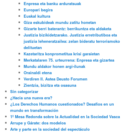
Enpresa eta banku arduratsuak
Europari begira
Euskal kultura
Giza eskubideak mundu zatitu honetan
Gizarte berri baterantz: berrikuntza eta aldaketa
Justizia bizikidetzarako. Justizia erretributiboa eta
justizia leheneratzailea: zelan bideratu terrorismoko
delituetan
Kazetaritza konprometitua krisi garaietan
Merkatalaren 75. urteurrena: Enpresa eta gizartea
Mundu aldakor honen argi-ilunak
Orainaldi etena
Verdiren II. Astea Deusto Forumen
Zientzia, bizitza eta osasuna
Sin categorizar
¿Hacia una nueva era?
¿Los Derechos Humanos cuestionados? Desafíos en un
mundo en transformación
1º Mesa Redonda sobre la Actualidad en la Sociedad Vasca
Arrupe y Gárate: dos modelos
Arte y parte en la sociedad del espectáculo