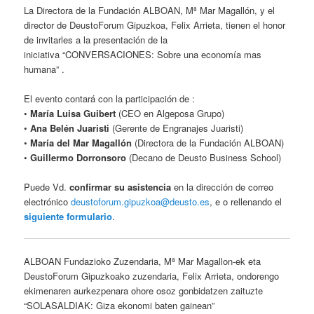
La Directora de la Fundación ALBOAN, Mª Mar Magallón, y el
director de DeustoForum Gipuzkoa, Felix Arrieta, tienen el honor
de invitarles a la presentación de la
iniciativa “CONVERSACIONES: Sobre una economía mas
humana” .
El evento contará con la participación de :
•
María Luisa Guibert
(CEO en Algeposa Grupo)
•
Ana Belén Juaristi
(Gerente de Engranajes Juaristi)
•
María del Mar Magallón
(Directora de la Fundación ALBOAN)
•
Guillermo Dorronsoro
(Decano de Deusto Business School)
Puede Vd.
confirmar su asistencia
en la dirección de correo
electrónico
deustoforum.gipuzkoa@deusto.es
, e o rellenando el
siguiente formulario
.
ALBOAN Fundazioko Zuzendaria, Mª Mar Magallon-ek eta
DeustoForum Gipuzkoako zuzendaria, Felix Arrieta, ondorengo
ekimenaren aurkezpenara ohore osoz gonbidatzen zaituzte
“SOLASALDIAK: Giza ekonomi baten gainean”