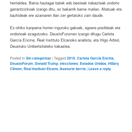
herrialdea. Baina hautagai batek edo besteak irabazteak ondorio
garrantzizkoak izango ditu, ez bakarrik barne mailan. Aliatuak eta
bazkideak ere azaroaren 8an zer gertatuko zain daude.
Ez-ohiko kanpaina horren inguruko gakoak, egoera posibleak eta
ondorioak ezagutzeko, DeustoFurumen izango ditugu Carlota
García Encina, Real Instituto Elcanoko analista, eta Iñigo Arbiol,
Deustuko Unibertsitateko irakaslea.
Posted in
Sin categorizar
|
Tagged
2016
,
Carlota García Encina
,
DeustoForum
,
Donald Trump
,
elecciones
,
Estados Unidos
,
Hillary
Clinton
,
Real Instituto Elcano
,
ikasturte berria
|
Leave a reply