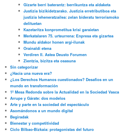
Gizarte berri baterantz: berrikuntza eta aldaketa
Justizia bizikidetzarako. Justizia erretributiboa eta
justizia leheneratzailea: zelan bideratu terrorismoko
delituetan
Kazetaritza konprometitua krisi garaietan
Merkatalaren 75. urteurrena: Enpresa eta gizartea
Mundu aldakor honen argi-ilunak
Orainaldi etena
Verdiren II. Astea Deusto Forumen
Zientzia, bizitza eta osasuna
Sin categorizar
¿Hacia una nueva era?
¿Los Derechos Humanos cuestionados? Desafíos en un
mundo en transformación
1º Mesa Redonda sobre la Actualidad en la Sociedad Vasca
Arrupe y Gárate: dos modelos
Arte y parte en la sociedad del espectáculo
Asomándonos a un mundo digital
Begiradak
Bienestar y competitividad
Ciclo Bilbao-Bizkaia: protagonistas del futuro