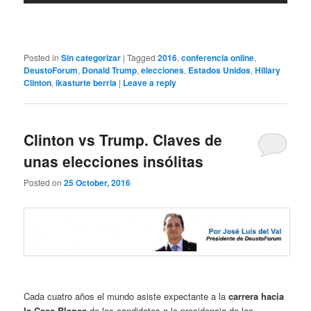
Posted in
Sin categorizar
|
Tagged
2016
,
conferencia online
,
DeustoForum
,
Donald Trump
,
elecciones
,
Estados Unidos
,
Hillary
Clinton
,
ikasturte berria
|
Leave a reply
Clinton vs Trump. Claves de
unas elecciones insólitas
Posted on
25 October, 2016
Cada cuatro años el mundo asiste expectante a la
carrera hacia
la Casa Blanca
de los candidatos a la presidencia de los