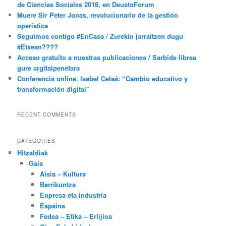
de Ciencias Sociales 2018, en DeustoForum
Muere Sir Peter Jonas, revolucionario de la gestión
operística
Seguimos contigo #EnCasa / Zurekin jarraitzen dugu
#Etxean????
Acceso gratuito a nuestras publicaciones / Sarbide librea
gure argitalpenetara
Conferencia online. Isabel Celaá: “Cambio educativo y
transformación digital”
RECENT COMMENTS
CATEGORIES
Hitzaldiak
Gaia
Aisia – Kultura
Berrikuntza
Enpresa eta industria
Espaina
Fedea – Etika – Erlijioa