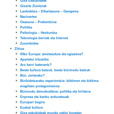
Giza Eskubideak
Gizarte Zientziak
Lankidetza – Elkartasuna – Garapena
Nazioartea
Osasuna – Prebentzioa
Politika
Psikologia – Hezkuntza
Teknologia berriak eta Internet
Zuzenbidea
Zikloa
93ko Europa: ametsezkoa ala egiazkoa?
Aparteko hitzaldia
Aro berri baterantz?
Beste kultura batzuk, beste bizimodu batzuk
Bizi, zertarako?
Bizikidetzarako esperientzia: biktimen eta biktima
eragileen protagonismoa
Bizimodu demokratikoa: politika eta hiritarra
Enpresa eta banku arduratsuak
Europari begira
Euskal kultura
Giza eskubideak mundu zatitu honetan