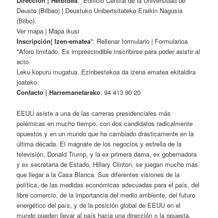
Dirección | Helbidea
: Edificio Central de la Universidad de
Deusto (Bilbao) | Deustuko Unibertsitateko Eraikin Nagusia
(Bilbo).
Ver mapa | Mapa ikusi
Inscripción| Izen-ematea
*: Rellenar formulario | Formularioa
*Aforo limitado. Es imprescindible inscribirse para poder asistir al
acto.
Leku kopuru mugatua. Ezinbestekoa da izena ematea ekitaldira
joateko.
Contacto | Harremanetarako
: 94 413 90 20
EEUU asiste a una de las carreras presidenciales más
polémicas en mucho tiempo, con dos candidatos radicalmente
opuestos y en un mundo que ha cambiado drásticamente en la
última década. El magnate de los negocios y estrella de la
televisión, Donald Trump, y la ex primera dama, ex gobernadora
y ex secretaria de Estado, Hillary Clinton, se juegan mucho más
que llegar a la Casa Blanca. Sus diferentes visiones de la
política, de las medidas económicas adecuadas para el país, del
libre comercio, de la importancia del medio ambiente, del futuro
energético del país, y de la posición global de EEUU en el
mundo pueden llevar al país hacia una dirección o la opuesta.