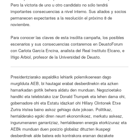
Pero la victoria de uno u otro candidato no sólo tendrá
importantes consecuencias a nivel interno. Sus aliados y socios
permanecen expectantes a la resolución el próximo 8 de
noviembre.
Para conocer las claves de esta insólita campaña, los posibles
escenarios y sus consecuencias contaremos en DeustoForum
con Carlota García Encina, analista del Real Instituto Elcano, e
Iñigo Arbiol, profesor de la Universidad de Deusto.
Presidentziarako aspaldiko lehiarik polemikoenean dago
murgilduta AEB, bi hautagai erabat desberdinekin eta azken
hamarkadan goitik behera aldatu den munduan. Negozioetako
handiki eta telebistako izar Donald Trumpek eta lehen dama ohi,
gobernadore ohi eta Estatu idazkari ohi Hillary Clintonek Etxe
Zurira iristea baino askoz gehiago dute jokoan. Politikaz,
herrialderako egoki diren neurri ekonomikoez, merkatu askeaz,
ingurumenaren garrantziaz, herrialdearen energia etorkizunaz eta
AEBk munduan duen posizio globalaz dituzten ikuspegi
desberdinek alde batera edo kontrakora eraman dezakete