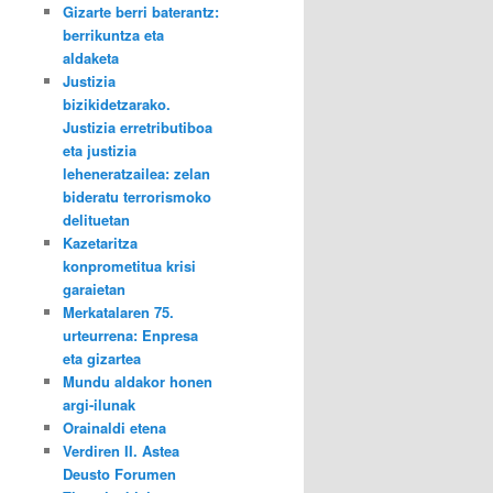
Gizarte berri baterantz:
berrikuntza eta
aldaketa
Justizia
bizikidetzarako.
Justizia erretributiboa
eta justizia
leheneratzailea: zelan
bideratu terrorismoko
delituetan
Kazetaritza
konprometitua krisi
garaietan
Merkatalaren 75.
urteurrena: Enpresa
eta gizartea
Mundu aldakor honen
argi-ilunak
Orainaldi etena
Verdiren II. Astea
Deusto Forumen