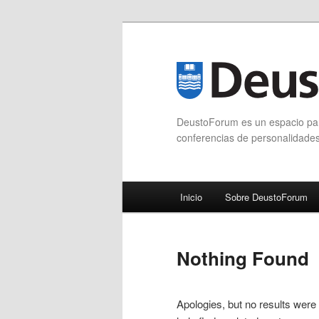
DeustoForum es un espacio para
conferencias de personalidade
Main menu
Inicio
Sobre DeustoForum
Skip to primary content
Skip to secondary content
Nothing Found
Apologies, but no results were