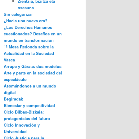
Zientzia, bizitza eta
osasuna
Sin categorizar
¿Hacia una nueva era?
¿Los Derechos Humanos
cuestionados? Desafíos en un
mundo en transformación
1º Mesa Redonda sobre la
Actualidad en la Sociedad
Vasca
Arrupe y Gárate: dos modelos
Arte y parte en la sociedad del
espectáculo
Asomándonos a un mundo
digital
Begiradak
Bienestar y competitividad
Ciclo Bilbao-Bizkaia:
protagonistas del futuro
Ciclo Innovación y
Universidad
Ciclo Justicia para la