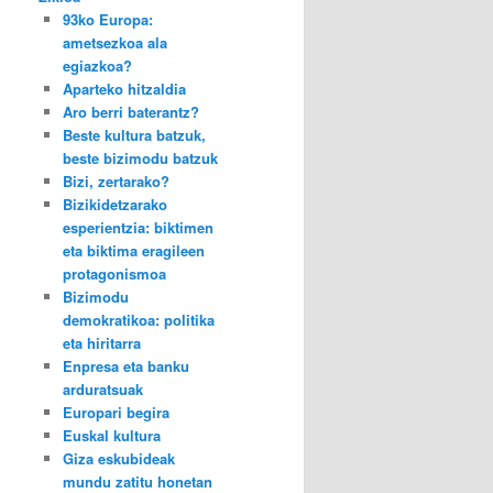
93ko Europa:
ametsezkoa ala
egiazkoa?
Aparteko hitzaldia
Aro berri baterantz?
Beste kultura batzuk,
beste bizimodu batzuk
Bizi, zertarako?
Bizikidetzarako
esperientzia: biktimen
eta biktima eragileen
protagonismoa
Bizimodu
demokratikoa: politika
eta hiritarra
Enpresa eta banku
arduratsuak
Europari begira
Euskal kultura
Giza eskubideak
mundu zatitu honetan