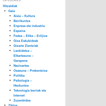
CATEGORIES
Hitzaldiak
Gaia
Aisia – Kultura
Berrikuntza
Enpresa eta industria
Espaina
Fedea – Etika – Erlijioa
Giza Eskubideak
Gizarte Zientziak
Lankidetza –
Elkartasuna –
Garapena
Nazioartea
Osasuna – Prebentzioa
Politika
Psikologia –
Hezkuntza
Teknologia berriak eta
Internet
Zuzenbidea
Zikloa