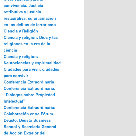
convivencia. Justicia
retributiva y justicia
restaurativa: su articulación
en los delitos de terrorismo
Ciencia y Religión
Ciencia y religión: Dios y las
religiones en la era de la
ciencia
Ciencia y religión:
Neurociencias y espiritualidad
Ciudades para vivir, ciudades
para convivir
Conferencia Extraordinaria
Conferencia Extraordinaria:
“Diálogos sobre Propiedad
Intelectual”
Conferencia Extraordinaria:
Colaboración entre Fórum
Deusto, Deusto Business
School y Secretaría General
de Acción Exterior del