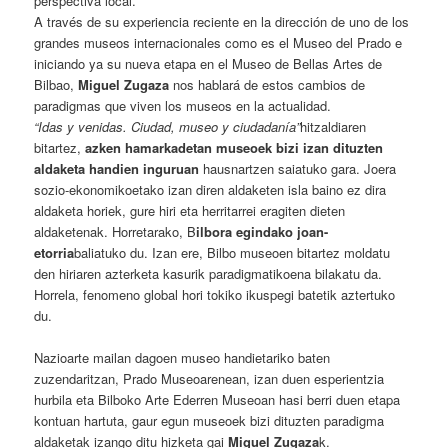
perspectiva local.
A través de su experiencia reciente en la dirección de uno de los
grandes museos internacionales como es el Museo del Prado e
iniciando ya su nueva etapa en el Museo de Bellas Artes de
Bilbao,
Miguel Zugaza
nos hablará de estos cambios de
paradigmas que viven los museos en la actualidad.
“Idas y venidas. Ciudad, museo y ciudadanía”
hitzaldiaren
bitartez,
azken hamarkadetan museoek bizi izan dituzten
aldaketa handien inguruan
hausnartzen saiatuko gara. Joera
sozio-ekonomikoetako izan diren aldaketen isla baino ez dira
aldaketa horiek, gure hiri eta herritarrei eragiten dieten
aldaketenak. Horretarako, B
ilbora egindako joan-
etorria
baliatuko du. Izan ere, Bilbo museoen bitartez moldatu
den hiriaren azterketa kasurik paradigmatikoena bilakatu da.
Horrela, fenomeno global hori tokiko ikuspegi batetik aztertuko
du.
Nazioarte mailan dagoen museo handietariko baten
zuzendaritzan, Prado Museoarenean, izan duen esperientzia
hurbila eta Bilboko Arte Ederren Museoan hasi berri duen etapa
kontuan hartuta, gaur egun museoek bizi dituzten paradigma
aldaketak izango ditu hizketa gai
Miguel Zugaza
k.