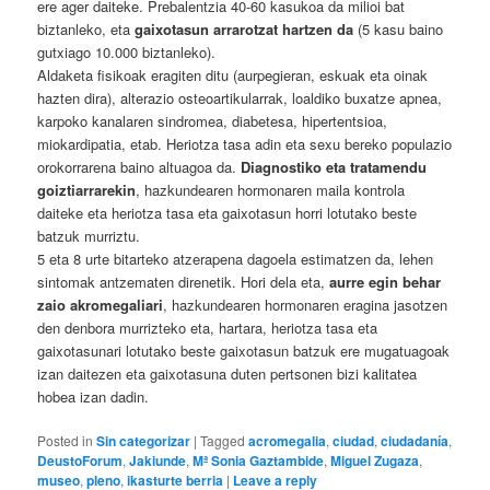
ere ager daiteke. Prebalentzia 40-60 kasukoa da milioi bat
biztanleko, eta
gaixotasun arrarotzat hartzen da
(5 kasu baino
gutxiago 10.000 biztanleko).
Aldaketa fisikoak eragiten ditu (aurpegieran, eskuak eta oinak
hazten dira), alterazio osteoartikularrak, loaldiko buxatze apnea,
karpoko kanalaren sindromea, diabetesa, hipertentsioa,
miokardipatia, etab. Heriotza tasa adin eta sexu bereko populazio
orokorrarena baino altuagoa da.
Diagnostiko eta tratamendu
goiztiarrarekin
, hazkundearen hormonaren maila kontrola
daiteke eta heriotza tasa eta gaixotasun horri lotutako beste
batzuk murriztu.
5 eta 8 urte bitarteko atzerapena dagoela estimatzen da, lehen
sintomak antzematen direnetik. Hori dela eta,
aurre egin behar
zaio akromegaliari
, hazkundearen hormonaren eragina jasotzen
den denbora murrizteko eta, hartara, heriotza tasa eta
gaixotasunari lotutako beste gaixotasun batzuk ere mugatuagoak
izan daitezen eta gaixotasuna duten pertsonen bizi kalitatea
hobea izan dadin.
Posted in
Sin categorizar
|
Tagged
acromegalia
,
ciudad
,
ciudadanía
,
DeustoForum
,
Jakiunde
,
Mª Sonia Gaztambide
,
Miguel Zugaza
,
museo
,
pleno
,
ikasturte berria
|
Leave a reply