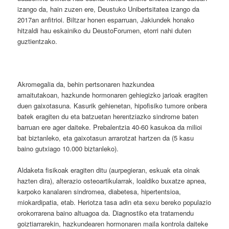
izango da, hain zuzen ere, Deustuko Unibertsitatea izango da
2017an anfitrioi. Biltzar honen esparruan, Jakiundek honako
hitzaldi hau eskainiko du DeustoForumen, etorri nahi duten
guztientzako.
Akromegalia da, behin pertsonaren hazkundea
amaitutakoan, hazkunde hormonaren gehiegizko jarioak eragiten
duen gaixotasuna. Kasurik gehienetan, hipofisiko tumore onbera
batek eragiten du eta batzuetan herentziazko sindrome baten
barruan ere ager daiteke. Prebalentzia 40-60 kasukoa da milioi
bat biztanleko, eta gaixotasun arrarotzat hartzen da (5 kasu
baino gutxiago 10.000 biztanleko).
Aldaketa fisikoak eragiten ditu (aurpegieran, eskuak eta oinak
hazten dira), alterazio osteoartikularrak, loaldiko buxatze apnea,
karpoko kanalaren sindromea, diabetesa, hipertentsioa,
miokardipatia, etab. Heriotza tasa adin eta sexu bereko populazio
orokorrarena baino altuagoa da. Diagnostiko eta tratamendu
goiztiarrarekin, hazkundearen hormonaren maila kontrola daiteke