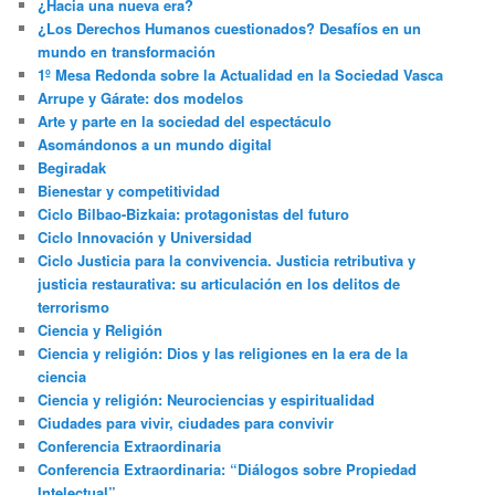
¿Hacia una nueva era?
¿Los Derechos Humanos cuestionados? Desafíos en un
mundo en transformación
1º Mesa Redonda sobre la Actualidad en la Sociedad Vasca
Arrupe y Gárate: dos modelos
Arte y parte en la sociedad del espectáculo
Asomándonos a un mundo digital
Begiradak
Bienestar y competitividad
Ciclo Bilbao-Bizkaia: protagonistas del futuro
Ciclo Innovación y Universidad
Ciclo Justicia para la convivencia. Justicia retributiva y
justicia restaurativa: su articulación en los delitos de
terrorismo
Ciencia y Religión
Ciencia y religión: Dios y las religiones en la era de la
ciencia
Ciencia y religión: Neurociencias y espiritualidad
Ciudades para vivir, ciudades para convivir
Conferencia Extraordinaria
Conferencia Extraordinaria: “Diálogos sobre Propiedad
Intelectual”