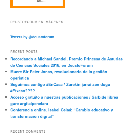
DEUSTOFORUM EN IMÁGENES
Tweets by @deustoforum
RECENT POSTS
Recordando a Michael Sandel, Premio Princesa de Asturias
de Ciencias Sociales 2018, en DeustoForum
Muere Sir Peter Jonas, revolucionario de la gestión
operística
Seguimos contigo #EnCasa / Zurekin jarraitzen dugu
#Etxean????
Acceso gratuito a nuestras publicaciones / Sarbide librea
gure argitalpenetara
Conferencia online. Isabel Celaá: “Cambio educativo y
transformación digital”
RECENT COMMENTS