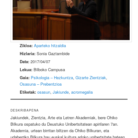
Zikloa:
Aparteko hitzaldia
Hizlaria:
Sonia Gaztambide
Data:
2017/04/07
Lekua:
Bilboko Campusa
Gaia:
Psikologia – Hezkuntza
,
Gizarte Zientziak
,
Osasuna – Prebentzioa
Etiketak:
osasun
,
Jakiunde
,
acromegalia
DESKRIBAPENA
Jakiundek, Zientzia, Arte eta Letren Akademiak, bere Ohiko
Bilkura ospatuko du Deustuko Unibertsitatean apirilaren 7an.
Akademia, urtean birritan biltzen da Ohiko Bilkuran, eta
udaberriko Bilkura hau euskal kultura arloko unibertsitate batean