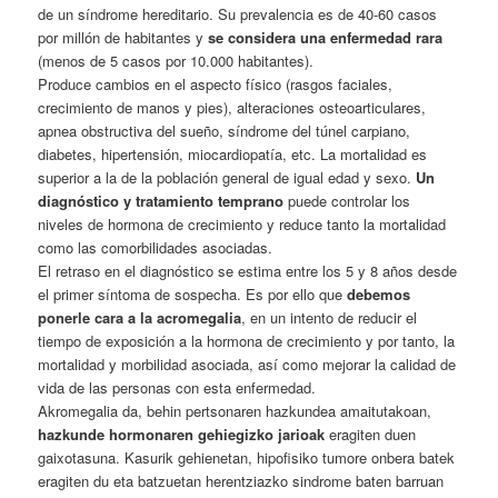
de un síndrome hereditario. Su prevalencia es de 40-60 casos
por millón de habitantes y
se considera una enfermedad rara
(menos de 5 casos por 10.000 habitantes).
Produce cambios en el aspecto físico (rasgos faciales,
crecimiento de manos y pies), alteraciones osteoarticulares,
apnea obstructiva del sueño, síndrome del túnel carpiano,
diabetes, hipertensión, miocardiopatía, etc. La mortalidad es
superior a la de la población general de igual edad y sexo.
Un
diagnóstico y tratamiento temprano
puede controlar los
niveles de hormona de crecimiento y reduce tanto la mortalidad
como las comorbilidades asociadas.
El retraso en el diagnóstico se estima entre los 5 y 8 años desde
el primer síntoma de sospecha. Es por ello que
debemos
ponerle cara a la acromegalia
, en un intento de reducir el
tiempo de exposición a la hormona de crecimiento y por tanto, la
mortalidad y morbilidad asociada, así como mejorar la calidad de
vida de las personas con esta enfermedad.
Akromegalia da, behin pertsonaren hazkundea amaitutakoan,
hazkunde hormonaren gehiegizko jarioak
eragiten duen
gaixotasuna. Kasurik gehienetan, hipofisiko tumore onbera batek
eragiten du eta batzuetan herentziazko sindrome baten barruan