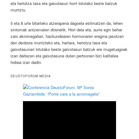
eta heriotza tasa eta gaixotasun horri lotutako beste batzuk
murriztu.
5 eta 8 urte bitarteko atzerapena dagoela estimatzen da, lehen
sintomak antzematen direnetik. Hori dela eta, aurre egin behar
zaio akromegaliari, hazkundearen hormonaren eragina jasotzen
den denbora murrizteko eta, hartara, heriotza tasa eta
gaixotasunari lotutako beste gaixotasun batzuk ere mugatuagoak
izan daitezen eta gaixotasuna duten pertsonen bizi kalitatea
hobea izan dadin.
DEUSTOFORUM MEDIA