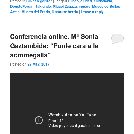
Posted in
Sin categorizar
|
Tagged
Bilbao
,
ciudad
,
ciudadanía
,
DeustoForum
,
Jakiunde
,
Miguel Zugaza
,
museo
,
Museo de Bellas
Artes
,
Museo del Prado
,
ikasturte berria
|
Leave a reply
Conferencia online. Mª Sonia
Gaztambide: “Ponle cara a la
acromegalia”
Posted on
29 May, 2017