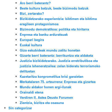
Aro berri baterantz?
Beste kultura batzuk, beste bizimodu batzuk
Bizi, zertarako?
Bizikidetzarako esperientzia: biktimen eta biktima
eragileen protagonismoa
Bizimodu demokratikoa: politika eta hiritarra
Enpresa eta banku arduratsuak
Europari begira
Euskal kultura
Giza eskubideak mundu zatitu honetan
Gizarte berri baterantz: berrikuntza eta aldaketa
Justizia bizikidetzarako. Justizia erretributiboa eta
justizia leheneratzailea: zelan bideratu terrorismoko
delituetan
Kazetaritza konprometitua krisi garaietan
Merkatalaren 75. urteurrena: Enpresa eta gizartea
Mundu aldakor honen argi-ilunak
Orainaldi etena
Verdiren II. Astea Deusto Forumen
Zientzia, bizitza eta osasuna
Sin categorizar