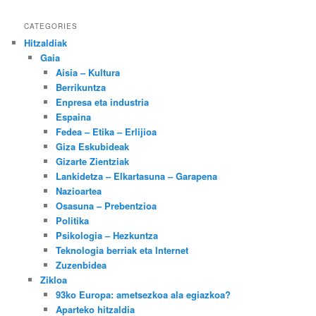
CATEGORIES
Hitzaldiak
Gaia
Aisia – Kultura
Berrikuntza
Enpresa eta industria
Espaina
Fedea – Etika – Erlijioa
Giza Eskubideak
Gizarte Zientziak
Lankidetza – Elkartasuna – Garapena
Nazioartea
Osasuna – Prebentzioa
Politika
Psikologia – Hezkuntza
Teknologia berriak eta Internet
Zuzenbidea
Zikloa
93ko Europa: ametsezkoa ala egiazkoa?
Aparteko hitzaldia