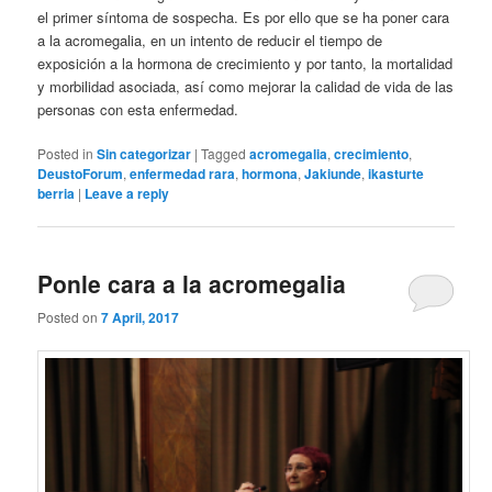
el primer síntoma de sospecha. Es por ello que se ha poner cara
a la acromegalia, en un intento de reducir el tiempo de
exposición a la hormona de crecimiento y por tanto, la mortalidad
y morbilidad asociada, así como mejorar la calidad de vida de las
personas con esta enfermedad.
Posted in
Sin categorizar
|
Tagged
acromegalia
,
crecimiento
,
DeustoForum
,
enfermedad rara
,
hormona
,
Jakiunde
,
ikasturte
berria
|
Leave a reply
Ponle cara a la acromegalia
Posted on
7 April, 2017