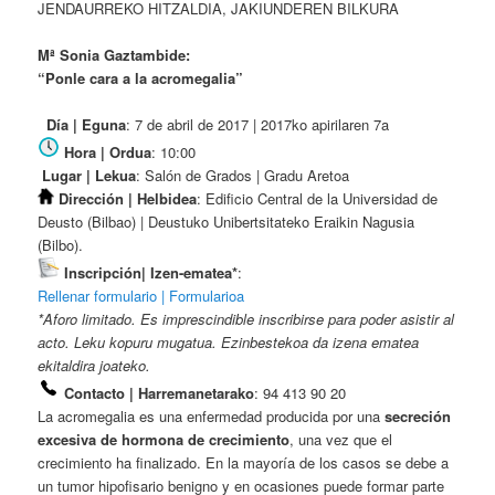
JENDAURREKO HITZALDIA, JAKIUNDEREN BILKURA
Mª Sonia Gaztambide:
“Ponle cara a la acromegalia”
Día | Eguna
: 7 de abril de 2017 | 2017ko apirilaren 7a
Hora | Ordua
: 10:00
Lugar | Lekua
: Salón de Grados | Gradu Aretoa
Dirección | Helbidea
: Edificio Central de la Universidad de
Deusto (Bilbao) | Deustuko Unibertsitateko Eraikin Nagusia
(Bilbo).
Inscripción| Izen-ematea*
:
Rellenar formulario | Formularioa
*Aforo limitado. Es imprescindible inscribirse para poder asistir al
acto. Leku kopuru mugatua. Ezinbestekoa da izena ematea
ekitaldira joateko.
Contacto | Harremanetarako
: 94 413 90 20
La acromegalia es una enfermedad producida por una
secreción
excesiva de hormona de crecimiento
, una vez que el
crecimiento ha finalizado. En la mayoría de los casos se debe a
un tumor hipofisario benigno y en ocasiones puede formar parte