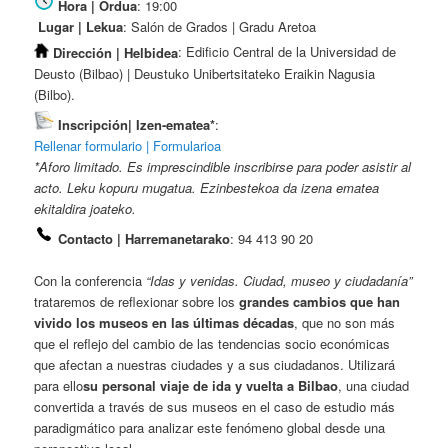
Hora | Ordua
: 19:00
Lugar | Lekua
: Salón de Grados | Gradu Aretoa
Dirección | Helbidea
: Edificio Central de la Universidad de
Deusto (Bilbao) | Deustuko Unibertsitateko Eraikin Nagusia
(Bilbo).
Inscripción| Izen-ematea*
:
Rellenar formulario | Formularioa
*Aforo limitado. Es imprescindible inscribirse para poder asistir al
acto. Leku kopuru mugatua. Ezinbestekoa da izena ematea
ekitaldira joateko.
Contacto | Harremanetarako
: 94 413 90 20
Con la conferencia
“Idas y venidas. Ciudad, museo y ciudadanía”
trataremos de reflexionar sobre los
grandes cambios que han
vivido los museos en las últimas décadas
, que no son más
que el reflejo del cambio de las tendencias socio económicas
que afectan a nuestras ciudades y a sus ciudadanos. Utilizará
para ello
su personal viaje de ida y vuelta a Bilbao
, una ciudad
convertida a través de sus museos en el caso de estudio más
paradigmático para analizar este fenómeno global desde una