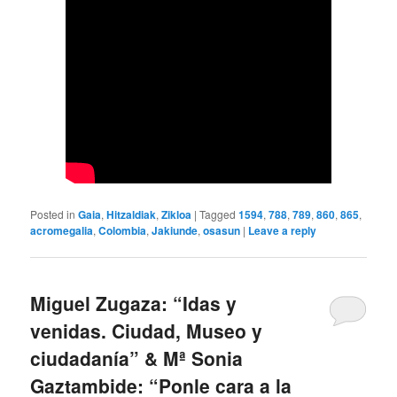
Posted in
Gaia
,
Hitzaldiak
,
Zikloa
|
Tagged
1594
,
788
,
789
,
860
,
865
,
acromegalia
,
Colombia
,
Jakiunde
,
osasun
|
Leave a reply
Miguel Zugaza: “Idas y
venidas. Ciudad, Museo y
ciudadanía” & Mª Sonia
Gaztambide: “Ponle cara a la