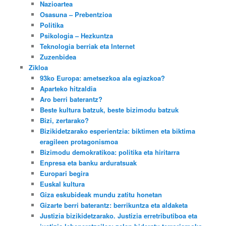
Nazioartea
Osasuna – Prebentzioa
Politika
Psikologia – Hezkuntza
Teknologia berriak eta Internet
Zuzenbidea
Zikloa
93ko Europa: ametsezkoa ala egiazkoa?
Aparteko hitzaldia
Aro berri baterantz?
Beste kultura batzuk, beste bizimodu batzuk
Bizi, zertarako?
Bizikidetzarako esperientzia: biktimen eta biktima
eragileen protagonismoa
Bizimodu demokratikoa: politika eta hiritarra
Enpresa eta banku arduratsuak
Europari begira
Euskal kultura
Giza eskubideak mundu zatitu honetan
Gizarte berri baterantz: berrikuntza eta aldaketa
Justizia bizikidetzarako. Justizia erretributiboa eta