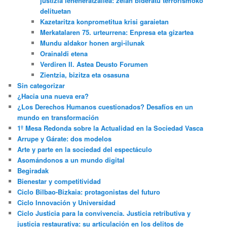
justizia leheneratzailea: zelan bideratu terrorismoko
delituetan
Kazetaritza konprometitua krisi garaietan
Merkatalaren 75. urteurrena: Enpresa eta gizartea
Mundu aldakor honen argi-ilunak
Orainaldi etena
Verdiren II. Astea Deusto Forumen
Zientzia, bizitza eta osasuna
Sin categorizar
¿Hacia una nueva era?
¿Los Derechos Humanos cuestionados? Desafíos en un
mundo en transformación
1º Mesa Redonda sobre la Actualidad en la Sociedad Vasca
Arrupe y Gárate: dos modelos
Arte y parte en la sociedad del espectáculo
Asomándonos a un mundo digital
Begiradak
Bienestar y competitividad
Ciclo Bilbao-Bizkaia: protagonistas del futuro
Ciclo Innovación y Universidad
Ciclo Justicia para la convivencia. Justicia retributiva y
justicia restaurativa: su articulación en los delitos de