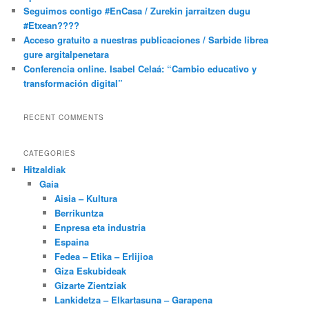
Seguimos contigo #EnCasa / Zurekin jarraitzen dugu
#Etxean????
Acceso gratuito a nuestras publicaciones / Sarbide librea
gure argitalpenetara
Conferencia online. Isabel Celaá: “Cambio educativo y
transformación digital”
RECENT COMMENTS
CATEGORIES
Hitzaldiak
Gaia
Aisia – Kultura
Berrikuntza
Enpresa eta industria
Espaina
Fedea – Etika – Erlijioa
Giza Eskubideak
Gizarte Zientziak
Lankidetza – Elkartasuna – Garapena