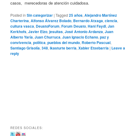
casos, merecedoras de atención cuidadosa.
Posted in
Sin categorizar
|
Tagged
25 años
,
Alejandro Martínez
Charterina
,
Alfonso Álvarez Bolado
,
Bernardo Atxaga
,
ciencia
,
cultura vasca
,
DeustoForum
,
Forum Deusto
,
Hani Faydi
,
Jan
Kerkhofs
,
Javier Elzo
,
jesuitas
,
José Antonio Ardanza
,
Juan
Alberto Yaría
,
Juan Churruca
,
Juan Ignacio Echano
,
paz y
convivencia
,
política
,
pueblos del mundo
,
Roberto Pascual
,
Santiago Grisolía
,
348
,
ikasturte berria
,
Xabier Etxebarria
|
Leave a
reply
REDES SOCIALES: