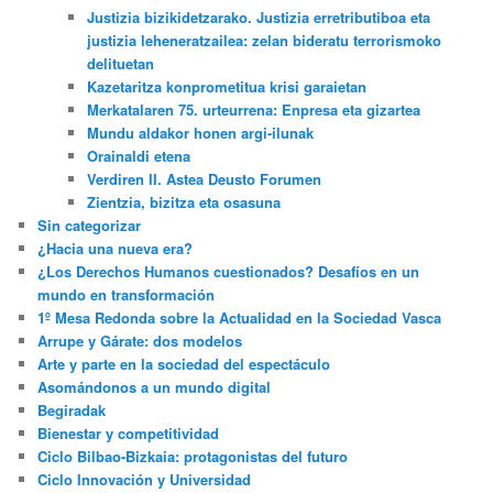
Justizia bizikidetzarako. Justizia erretributiboa eta
justizia leheneratzailea: zelan bideratu terrorismoko
delituetan
Kazetaritza konprometitua krisi garaietan
Merkatalaren 75. urteurrena: Enpresa eta gizartea
Mundu aldakor honen argi-ilunak
Orainaldi etena
Verdiren II. Astea Deusto Forumen
Zientzia, bizitza eta osasuna
Sin categorizar
¿Hacia una nueva era?
¿Los Derechos Humanos cuestionados? Desafíos en un
mundo en transformación
1º Mesa Redonda sobre la Actualidad en la Sociedad Vasca
Arrupe y Gárate: dos modelos
Arte y parte en la sociedad del espectáculo
Asomándonos a un mundo digital
Begiradak
Bienestar y competitividad
Ciclo Bilbao-Bizkaia: protagonistas del futuro
Ciclo Innovación y Universidad