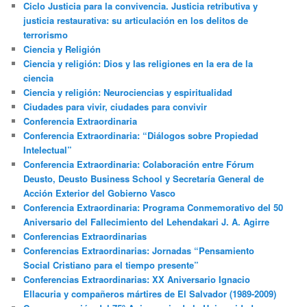
Ciclo Justicia para la convivencia. Justicia retributiva y
justicia restaurativa: su articulación en los delitos de
terrorismo
Ciencia y Religión
Ciencia y religión: Dios y las religiones en la era de la
ciencia
Ciencia y religión: Neurociencias y espiritualidad
Ciudades para vivir, ciudades para convivir
Conferencia Extraordinaria
Conferencia Extraordinaria: “Diálogos sobre Propiedad
Intelectual”
Conferencia Extraordinaria: Colaboración entre Fórum
Deusto, Deusto Business School y Secretaría General de
Acción Exterior del Gobierno Vasco
Conferencia Extraordinaria: Programa Conmemorativo del 50
Aniversario del Fallecimiento del Lehendakari J. A. Agirre
Conferencias Extraordinarias
Conferencias Extraordinarias: Jornadas “Pensamiento
Social Cristiano para el tiempo presente”
Conferencias Extraordinarias: XX Aniversario Ignacio
Ellacuria y compañeros mártires de El Salvador (1989-2009)