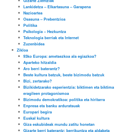
Gizarte Zientziak
Lankidetza – Elkartasuna – Garapena
Nazioartea
Osasuna – Prebentzioa
Politika
Psikologia – Hezkuntza
Teknologia berriak eta Internet
Zuzenbidea
Zikloa
93ko Europa: ametsezkoa ala egiazkoa?
Aparteko hitzaldia
Aro berri baterantz?
Beste kultura batzuk, beste bizimodu batzuk
Bizi, zertarako?
Bizikidetzarako esperientzia: biktimen eta biktima
eragileen protagonismoa
Bizimodu demokratikoa: politika eta hiritarra
Enpresa eta banku arduratsuak
Europari begira
Euskal kultura
Giza eskubideak mundu zatitu honetan
Gizarte berri baterantz: berrikuntza eta aldaketa