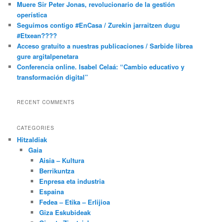
Muere Sir Peter Jonas, revolucionario de la gestión
operística
Seguimos contigo #EnCasa / Zurekin jarraitzen dugu
#Etxean????
Acceso gratuito a nuestras publicaciones / Sarbide librea
gure argitalpenetara
Conferencia online. Isabel Celaá: “Cambio educativo y
transformación digital”
RECENT COMMENTS
CATEGORIES
Hitzaldiak
Gaia
Aisia – Kultura
Berrikuntza
Enpresa eta industria
Espaina
Fedea – Etika – Erlijioa
Giza Eskubideak