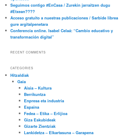
Seguimos contigo #EnCasa / Zurekin jarraitzen dugu
#Etxean????
Acceso gratuito a nuestras publicaciones / Sarbide librea
gure argitalpenetara
Conferencia online. Isabel Celaá: “Cambio educativo y
transformación digital”
RECENT COMMENTS
CATEGORIES
Hitzaldiak
Gaia
Aisia – Kultura
Berrikuntza
Enpresa eta industria
Espaina
Fedea – Etika – Erlijioa
Giza Eskubideak
Gizarte Zientziak
Lankidetza – Elkartasuna – Garapena