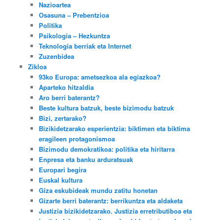
Nazioartea
Osasuna – Prebentzioa
Politika
Psikologia – Hezkuntza
Teknologia berriak eta Internet
Zuzenbidea
Zikloa
93ko Europa: ametsezkoa ala egiazkoa?
Aparteko hitzaldia
Aro berri baterantz?
Beste kultura batzuk, beste bizimodu batzuk
Bizi, zertarako?
Bizikidetzarako esperientzia: biktimen eta biktima
eragileen protagonismoa
Bizimodu demokratikoa: politika eta hiritarra
Enpresa eta banku arduratsuak
Europari begira
Euskal kultura
Giza eskubideak mundu zatitu honetan
Gizarte berri baterantz: berrikuntza eta aldaketa
Justizia bizikidetzarako. Justizia erretributiboa eta