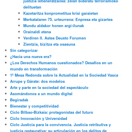
justizia leheneratzailea: zelan bideratu terrorismoko
delituetan
Kazetaritza konprometitua krisi garaietan
Merkatalaren 75. urteurrena: Enpresa eta gizartea
Mundu aldakor honen argi-ilunak
Orainaldi etena
Verdiren II. Astea Deusto Forumen
Zientzia, bizitza eta osasuna
Sin categorizar
¿Hacia una nueva era?
¿Los Derechos Humanos cuestionados? Desafíos en un
mundo en transformación
1º Mesa Redonda sobre la Actualidad en la Sociedad Vasca
Arrupe y Gárate: dos modelos
Arte y parte en la sociedad del espectáculo
Asomándonos a un mundo digital
Begiradak
Bienestar y competitividad
Ciclo Bilbao-Bizkaia: protagonistas del futuro
Ciclo Innovación y Universidad
Ciclo Justicia para la convivencia. Justicia retributiva y
justicia restaurativa: su articulación en los delitos de