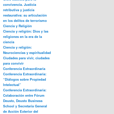
convivencia. Justicia
retributiva y justicia
restaurativa: su articulación
en los delitos de terrorismo
Ciencia y Religión
Ciencia y religión: Dios y las
religiones en la era de la
ciencia
Ciencia y religión:
Neurociencias y espiritualidad
Ciudades para vivir, ciudades
para convivir
Conferencia Extraordinaria
Conferencia Extraordinaria:
“Diálogos sobre Propiedad
Intelectual”
Conferencia Extraordinaria:
Colaboración entre Fórum
Deusto, Deusto Business
School y Secretaría General
de Acción Exterior del