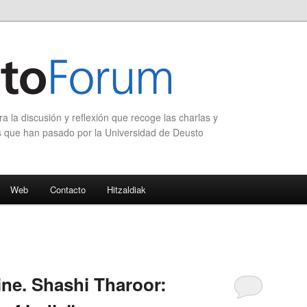
 la discusión y reflexión que recoge las charlas y
s que han pasado por la Universidad de Deusto
Web
Contacto
Hitzaldiak
ine. Shashi Tharoor: