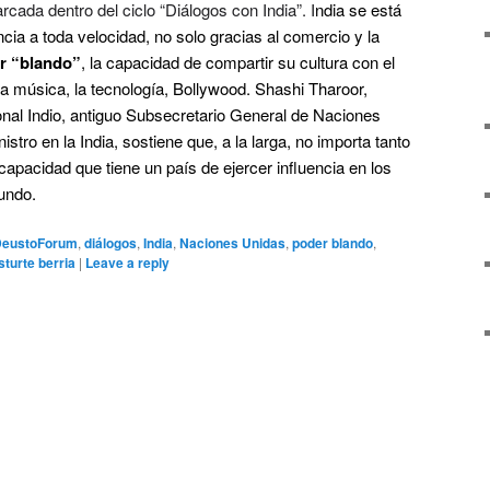
rcada dentro del ciclo “Diálogos con India”. I
ndia se está
cia a toda velocidad, no solo gracias al comercio y la
er “blando”
, la capacidad de compartir su cultura con el
a música, la tecnología, Bollywood.
Shashi
Tharoor
,
nal Indio, antiguo Subsecretario General de Naciones
tro en la India, s
ostiene que, a la larga, no importa tanto
capacidad que tiene un país de ejercer influencia en los
undo.
DeustoForum
,
diálogos
,
India
,
Naciones Unidas
,
poder blando
,
sturte berria
|
Leave a reply