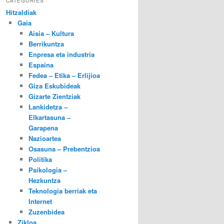
CATEGORIES
Hitzaldiak
Gaia
Aisia – Kultura
Berrikuntza
Enpresa eta industria
Espaina
Fedea – Etika – Erlijioa
Giza Eskubideak
Gizarte Zientziak
Lankidetza –
Elkartasuna –
Garapena
Nazioartea
Osasuna – Prebentzioa
Politika
Psikologia –
Hezkuntza
Teknologia berriak eta
Internet
Zuzenbidea
Zikloa