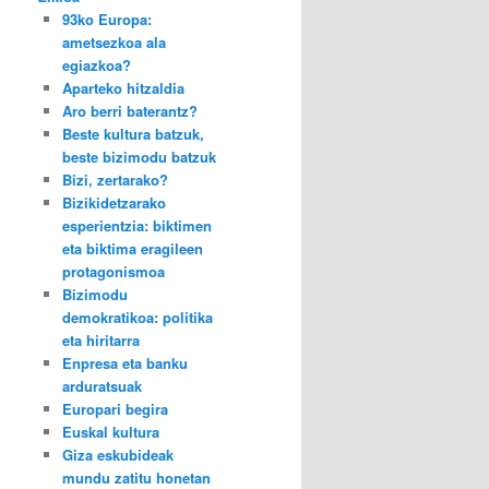
93ko Europa:
ametsezkoa ala
egiazkoa?
Aparteko hitzaldia
Aro berri baterantz?
Beste kultura batzuk,
beste bizimodu batzuk
Bizi, zertarako?
Bizikidetzarako
esperientzia: biktimen
eta biktima eragileen
protagonismoa
Bizimodu
demokratikoa: politika
eta hiritarra
Enpresa eta banku
arduratsuak
Europari begira
Euskal kultura
Giza eskubideak
mundu zatitu honetan