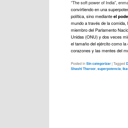
“The soft power of India”, enma
convirtiendo en una superpoten
política, sino mediante
el pod
mundo a través de la comida, l
m
iembro del Parlamento Nacio
Unidas (ONU) y dos veces minis
el tamaño del ejército como la 
corazones y las mentes del m
Posted in
Sin categorizar
|
Tagged
Shashi Tharoor
,
superpotencia
,
ika