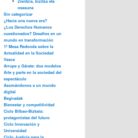
Zientzia, bizitza eta
osasuna
Sin categorizar
¿Hacia una nueva era?
¿Los Derechos Humanos
cuestionados? Desafíos en un
mundo en transformación
1º Mesa Redonda sobre la
Actualidad en la Sociedad
Vasca
Arrupe y Gárate: dos modelos
Arte y parte en la sociedad del
espectáculo
Asomándonos a un mundo
digital
Begiradak
Bienestar y competitividad
Ciclo Bilbao-Bizkaia:
protagonistas del futuro
Ciclo Innovación y
Universidad
Ciclo Justicia para la