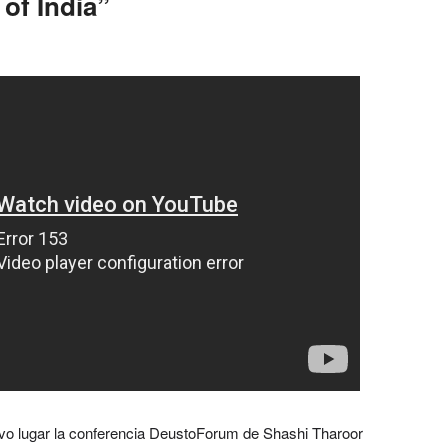
of India”
vo lugar la conferencia DeustoForum de Shashi Tharoor