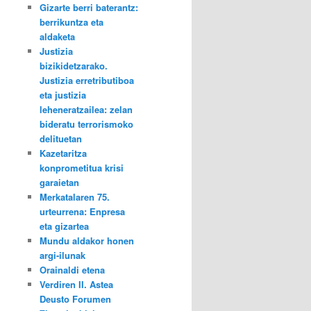
Gizarte berri baterantz:
berrikuntza eta
aldaketa
Justizia
bizikidetzarako.
Justizia erretributiboa
eta justizia
leheneratzailea: zelan
bideratu terrorismoko
delituetan
Kazetaritza
konprometitua krisi
garaietan
Merkatalaren 75.
urteurrena: Enpresa
eta gizartea
Mundu aldakor honen
argi-ilunak
Orainaldi etena
Verdiren II. Astea
Deusto Forumen