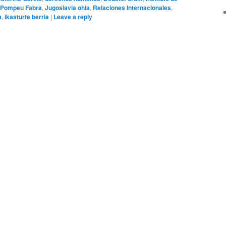
Pompeu Fabra
,
Jugoslavia ohia
,
Relaciones Internacionales
,
a
,
ikasturte berria
|
Leave a reply