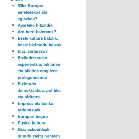
93ko Europa:
ametsezkoa ala
egiazkoa?
Aparteko hitzaldia
Aro berri baterantz?
Beste kultura batzuk,
beste bizimodu batzuk
Bizi, zertarako?
Bizikidetzarako
esperientzia: biktimen
eta biktima eragileen
protagonismoa
Bizimodu
demokratikoa: politika
eta hiritarra
Enpresa eta banku
arduratsuak
Europari begira
Euskal kultura
Giza eskubideak
mundu zatitu honetan