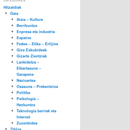
CATEGORIES
Hitzaldiak
Gaia
Aisia – Kultura
Berrikuntza
Enpresa eta industria
Espaina
Fedea – Etika – Erlijioa
Giza Eskubideak
Gizarte Zientziak
Lankidetza –
Elkartasuna –
Garapena
Nazioartea
Osasuna – Prebentzioa
Politika
Psikologia –
Hezkuntza
Teknologia berriak eta
Internet
Zuzenbidea
Zikloa