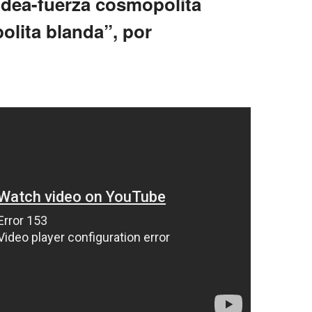
 idea-fuerza cosmopolita
lita blanda”, por