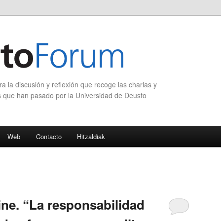
 la discusión y reflexión que recoge las charlas y
s que han pasado por la Universidad de Deusto
Web
Contacto
Hitzaldiak
ine. “La responsabilidad