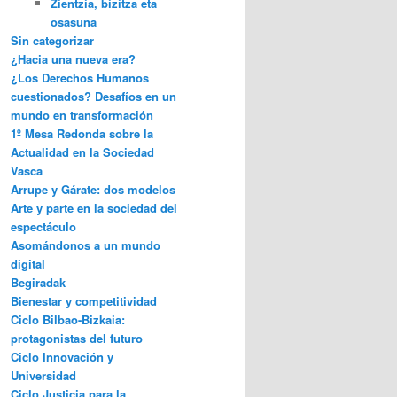
Zientzia, bizitza eta
osasuna
Sin categorizar
¿Hacia una nueva era?
¿Los Derechos Humanos
cuestionados? Desafíos en un
mundo en transformación
1º Mesa Redonda sobre la
Actualidad en la Sociedad
Vasca
Arrupe y Gárate: dos modelos
Arte y parte en la sociedad del
espectáculo
Asomándonos a un mundo
digital
Begiradak
Bienestar y competitividad
Ciclo Bilbao-Bizkaia:
protagonistas del futuro
Ciclo Innovación y
Universidad
Ciclo Justicia para la