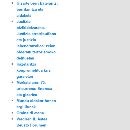
Gizarte berri baterantz:
berrikuntza eta
aldaketa
Justizia
bizikidetzarako.
Justizia erretributiboa
eta justizia
leheneratzailea: zelan
bideratu terrorismoko
delituetan
Kazetaritza
konprometitua krisi
garaietan
Merkatalaren 75.
urteurrena: Enpresa
eta gizartea
Mundu aldakor honen
argi-ilunak
Orainaldi etena
Verdiren II. Astea
Deusto Forumen