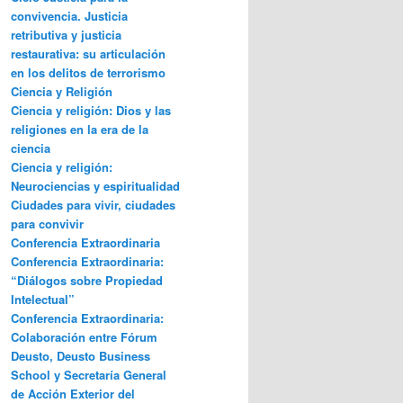
convivencia. Justicia
retributiva y justicia
restaurativa: su articulación
en los delitos de terrorismo
Ciencia y Religión
Ciencia y religión: Dios y las
religiones en la era de la
ciencia
Ciencia y religión:
Neurociencias y espiritualidad
Ciudades para vivir, ciudades
para convivir
Conferencia Extraordinaria
Conferencia Extraordinaria:
“Diálogos sobre Propiedad
Intelectual”
Conferencia Extraordinaria:
Colaboración entre Fórum
Deusto, Deusto Business
School y Secretaría General
de Acción Exterior del