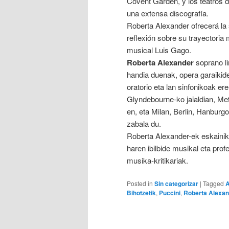
Covent Garden, y los teatros d
una extensa discografía.
Roberta Alexander ofrecerá la 
reflexión sobre su trayectoria m
musical Luis Gago.
Roberta Alexander
soprano li
handia duenak, opera garaikide
oratorio eta lan sinfonikoak ere
Glyndebourne-ko jaialdian, M
en, eta Milan, Berlin, Hanburg
zabala du.
Roberta Alexander-ek eskainiko
haren ibilbide musikal eta pro
musika-kritikariak.
Posted in
Sin categorizar
|
Tagged
Bihotzetik
,
Puccini
,
Roberta Alexan