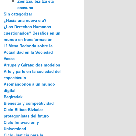
Zientzia, bizitza eta
osasuna
Sin categorizar
¿Hacia una nueva era?
¿Los Derechos Humanos
cuestionados? Desafíos en un
mundo en transformación
1º Mesa Redonda sobre la
Actualidad en la Sociedad
Vasca
Arrupe y Gárate: dos modelos
Arte y parte en la sociedad del
espectáculo
Asomándonos a un mundo
digital
Begiradak
Bienestar y competitividad
Ciclo Bilbao-Bizkaia:
protagonistas del futuro
Ciclo Innovación y
Universidad
Ciclo Justicia para la