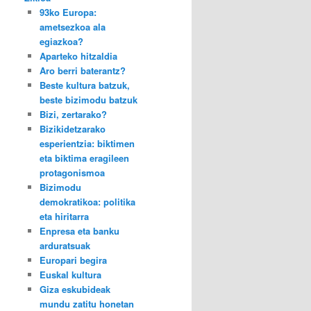
93ko Europa:
ametsezkoa ala
egiazkoa?
Aparteko hitzaldia
Aro berri baterantz?
Beste kultura batzuk,
beste bizimodu batzuk
Bizi, zertarako?
Bizikidetzarako
esperientzia: biktimen
eta biktima eragileen
protagonismoa
Bizimodu
demokratikoa: politika
eta hiritarra
Enpresa eta banku
arduratsuak
Europari begira
Euskal kultura
Giza eskubideak
mundu zatitu honetan