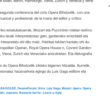
e Milán, Berlín, Hamburgo, Viena, Zúrich y Venecia y tiene
segunda conferencia del ciclo Opera Bihotzetik, con una
usical y profesional, de la mano del editor y crítico
riko estatubatuarrak, Mozart eta Pucciniren roletan estimu
ko lanak interpretatzeaz gain, ganberako errezitaldi eta
 interpretatu ohi ditu maiz. Hainbat tokitan kantatu ohi du:
etropolitan Operan, Royal Opera House-n, Covent Garden-
o, Viena, Zurich eta Veneziako antzokietan. Eta diskografia
 du Opera Bihotzetik zikloko bigarren hitzaldia. Aurretik,
fesionalaz hausnarketa egingo du Luis Gago editore eta
ABAO/OLBE
,
DeustoForum
,
lírica
,
Luis Gago
,
Mozart
,
ópera
,
Opera
der
,
soprano
,
ikasturte berria
|
Leave a reply