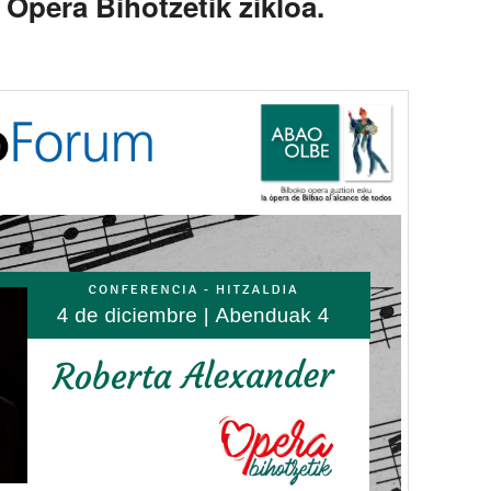
 Opera Bihotzetik zikloa.