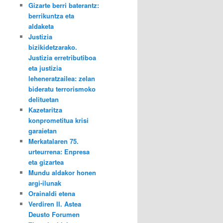
Gizarte berri baterantz:
berrikuntza eta
aldaketa
Justizia
bizikidetzarako.
Justizia erretributiboa
eta justizia
leheneratzailea: zelan
bideratu terrorismoko
delituetan
Kazetaritza
konprometitua krisi
garaietan
Merkatalaren 75.
urteurrena: Enpresa
eta gizartea
Mundu aldakor honen
argi-ilunak
Orainaldi etena
Verdiren II. Astea
Deusto Forumen