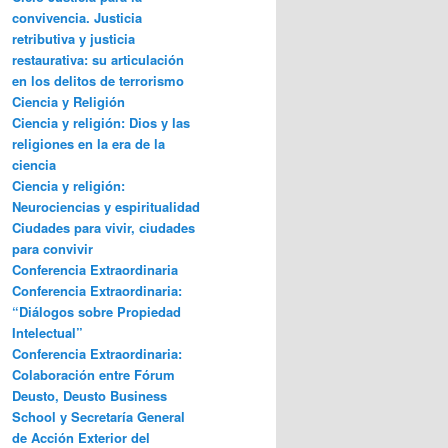
convivencia. Justicia
retributiva y justicia
restaurativa: su articulación
en los delitos de terrorismo
Ciencia y Religión
Ciencia y religión: Dios y las
religiones en la era de la
ciencia
Ciencia y religión:
Neurociencias y espiritualidad
Ciudades para vivir, ciudades
para convivir
Conferencia Extraordinaria
Conferencia Extraordinaria:
“Diálogos sobre Propiedad
Intelectual”
Conferencia Extraordinaria:
Colaboración entre Fórum
Deusto, Deusto Business
School y Secretaría General
de Acción Exterior del