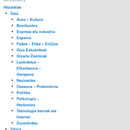
CATEGORIES
Hitzaldiak
Gaia
Aisia – Kultura
Berrikuntza
Enpresa eta industria
Espaina
Fedea – Etika – Erlijioa
Giza Eskubideak
Gizarte Zientziak
Lankidetza –
Elkartasuna –
Garapena
Nazioartea
Osasuna – Prebentzioa
Politika
Psikologia –
Hezkuntza
Teknologia berriak eta
Internet
Zuzenbidea
Zikloa