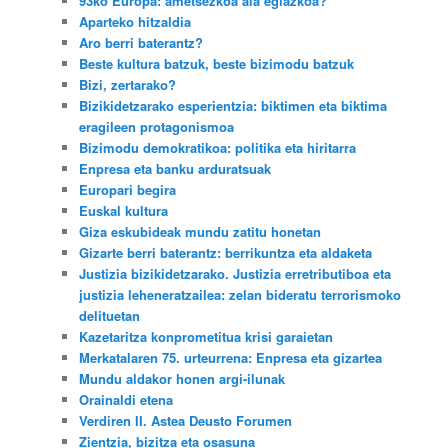
93ko Europa: ametsezkoa ala egiazkoa?
Aparteko hitzaldia
Aro berri baterantz?
Beste kultura batzuk, beste bizimodu batzuk
Bizi, zertarako?
Bizikidetzarako esperientzia: biktimen eta biktima
eragileen protagonismoa
Bizimodu demokratikoa: politika eta hiritarra
Enpresa eta banku arduratsuak
Europari begira
Euskal kultura
Giza eskubideak mundu zatitu honetan
Gizarte berri baterantz: berrikuntza eta aldaketa
Justizia bizikidetzarako. Justizia erretributiboa eta
justizia leheneratzailea: zelan bideratu terrorismoko
delituetan
Kazetaritza konprometitua krisi garaietan
Merkatalaren 75. urteurrena: Enpresa eta gizartea
Mundu aldakor honen argi-ilunak
Orainaldi etena
Verdiren II. Astea Deusto Forumen
Zientzia, bizitza eta osasuna