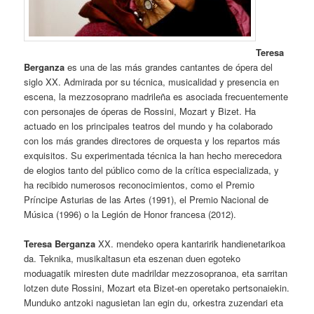
Teresa
Berganza
es una de las más grandes cantantes de ópera del
siglo XX. Admirada por su técnica, musicalidad y presencia en
escena, la mezzosoprano madrileña es asociada frecuentemente
con personajes de óperas de Rossini, Mozart y Bizet. Ha
actuado en los principales teatros del mundo y ha colaborado
con los más grandes directores de orquesta y los repartos más
exquisitos. Su experimentada técnica la han hecho merecedora
de elogios tanto del público como de la crítica especializada, y
ha recibido numerosos reconocimientos, como el Premio
Príncipe Asturias de las Artes (1991), el Premio Nacional de
Música (1996) o la Legión de Honor francesa (2012).
Teresa Berganza
XX. mendeko opera kantaririk handienetarikoa
da. Teknika, musikaltasun eta eszenan duen egoteko
moduagatik miresten dute madrildar mezzosopranoa, eta sarritan
lotzen dute Rossini, Mozart eta Bizet-en operetako pertsonaiekin.
Munduko antzoki nagusietan lan egin du, orkestra zuzendari eta