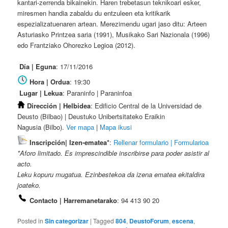
kantari-zerrenda bikainekin. Haren trebetasun teknikoari esker,
miresmen handia zabaldu du entzuleen eta kritikarik
espezializatuenaren artean. Merezimendu ugari jaso ditu: Arteen
Asturiasko Printzea saria (1991), Musikako Sari Nazionala (1996)
edo Frantziako Ohorezko Legioa (2012).
Día | Eguna
: 17/11/2016
Hora | Ordua
: 19:30
Lugar | Lekua
: Paraninfo | Paraninfoa
Dirección | Helbidea
: Edificio Central de la Universidad de
Deusto (Bilbao) | Deustuko Unibertsitateko Eraikin
Nagusia (Bilbo).
Ver mapa
|
Mapa ikusi
Inscripción| Izen-ematea*
:
Rellenar formulario | Formularioa
*Aforo limitado. Es imprescindible inscribirse para poder asistir al
acto.
Leku kopuru mugatua. Ezinbestekoa da izena ematea ekitaldira
joateko.
Contacto | Harremanetarako
: 94 413 90 20
Posted in
Sin categorizar
|
Tagged
804
,
DeustoForum
,
escena
,