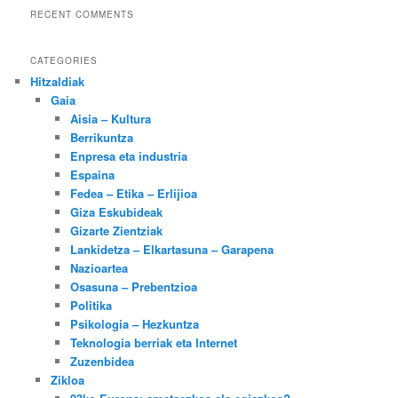
RECENT COMMENTS
CATEGORIES
Hitzaldiak
Gaia
Aisia – Kultura
Berrikuntza
Enpresa eta industria
Espaina
Fedea – Etika – Erlijioa
Giza Eskubideak
Gizarte Zientziak
Lankidetza – Elkartasuna – Garapena
Nazioartea
Osasuna – Prebentzioa
Politika
Psikologia – Hezkuntza
Teknologia berriak eta Internet
Zuzenbidea
Zikloa