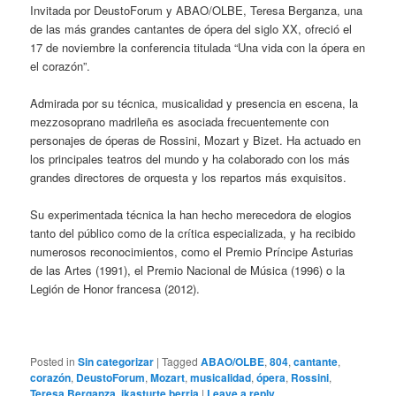
Invitada por DeustoForum y ABAO/OLBE, Teresa Berganza, una
de las más grandes cantantes de ópera del siglo XX, ofreció el
17 de noviembre la conferencia titulada “Una vida con la ópera en
el corazón”.
Admirada por su técnica, musicalidad y presencia en escena, la
mezzosoprano madrileña es asociada frecuentemente con
personajes de óperas de Rossini, Mozart y Bizet. Ha actuado en
los principales teatros del mundo y ha colaborado con los más
grandes directores de orquesta y los repartos más exquisitos.
Su experimentada técnica la han hecho merecedora de elogios
tanto del público como de la crítica especializada, y ha recibido
numerosos reconocimientos, como el Premio Príncipe Asturias
de las Artes (1991), el Premio Nacional de Música (1996) o la
Legión de Honor francesa (2012).
Posted in
Sin categorizar
|
Tagged
ABAO/OLBE
,
804
,
cantante
,
corazón
,
DeustoForum
,
Mozart
,
musicalidad
,
ópera
,
Rossini
,
Teresa Berganza
,
ikasturte berria
|
Leave a reply