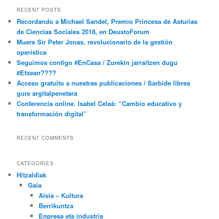
RECENT POSTS
Recordando a Michael Sandel, Premio Princesa de Asturias
de Ciencias Sociales 2018, en DeustoForum
Muere Sir Peter Jonas, revolucionario de la gestión
operística
Seguimos contigo #EnCasa / Zurekin jarraitzen dugu
#Etxean????
Acceso gratuito a nuestras publicaciones / Sarbide librea
gure argitalpenetara
Conferencia online. Isabel Celaá: “Cambio educativo y
transformación digital”
RECENT COMMENTS
CATEGORIES
Hitzaldiak
Gaia
Aisia – Kultura
Berrikuntza
Enpresa eta industria