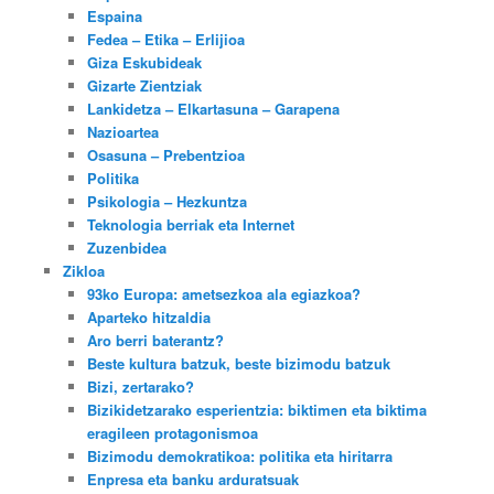
Espaina
Fedea – Etika – Erlijioa
Giza Eskubideak
Gizarte Zientziak
Lankidetza – Elkartasuna – Garapena
Nazioartea
Osasuna – Prebentzioa
Politika
Psikologia – Hezkuntza
Teknologia berriak eta Internet
Zuzenbidea
Zikloa
93ko Europa: ametsezkoa ala egiazkoa?
Aparteko hitzaldia
Aro berri baterantz?
Beste kultura batzuk, beste bizimodu batzuk
Bizi, zertarako?
Bizikidetzarako esperientzia: biktimen eta biktima
eragileen protagonismoa
Bizimodu demokratikoa: politika eta hiritarra
Enpresa eta banku arduratsuak