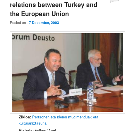
relations between Turkey and
the European Union
Posted on
17 December, 2003
Zikloa:
Pertsonen eta ideien mugimenduak eta
kulturaniztasuna
Hizlaria:
Volkan Vural