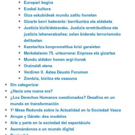
Europari begira
Euskal kultura
Giza eskubideak mundu zatitu honetan
Gizarte berri baterantz: berrikuntza eta aldaketa
Justizia bizikidetzarako. Justizia erretributiboa eta
justizia leheneratzailea: zelan bideratu terrorismoko
delituetan
Kazetaritza konprometitua krisi garaietan
Merkatalaren 75. urteurrena: Enpresa eta gizartea
Mundu aldakor honen argi-ilunak
Orainaldi etena
Verdiren II. Astea Deusto Forumen
Zientzia, bizitza eta osasuna
Sin categorizar
¿Hacia una nueva era?
¿Los Derechos Humanos cuestionados? Desafíos en un
mundo en transformación
1º Mesa Redonda sobre la Actualidad en la Sociedad Vasca
Arrupe y Gárate: dos modelos
Arte y parte en la sociedad del espectáculo
Asomándonos a un mundo digital