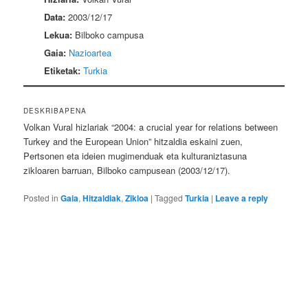
Data:
2003/12/17
Lekua:
Bilboko campusa
Gaia:
Nazioartea
Etiketak:
Turkia
DESKRIBAPENA
Volkan Vural hizlariak “2004: a crucial year for relations between
Turkey and the European Union” hitzaldia eskaini zuen,
Pertsonen eta ideien mugimenduak eta kulturaniztasuna
zikloaren barruan, Bilboko campusean (2003/12/17).
Posted in
Gaia
,
Hitzaldiak
,
Zikloa
|
Tagged
Turkia
|
Leave a reply