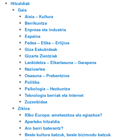
Hitzaldiak
Gaia
Aisia – Kultura
Berrikuntza
Enpresa eta industria
Espaina
Fedea – Etika – Erlijioa
Giza Eskubideak
Gizarte Zientziak
Lankidetza – Elkartasuna – Garapena
Nazioartea
Osasuna – Prebentzioa
Politika
Psikologia – Hezkuntza
Teknologia berriak eta Internet
Zuzenbidea
Zikloa
93ko Europa: ametsezkoa ala egiazkoa?
Aparteko hitzaldia
Aro berri baterantz?
Beste kultura batzuk, beste bizimodu batzuk