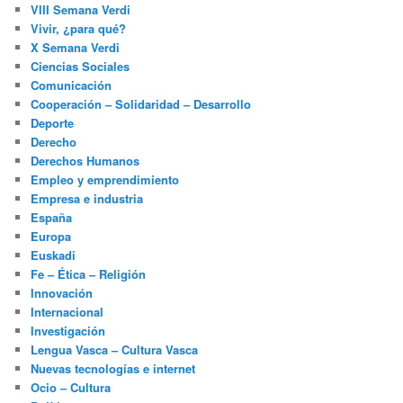
VIII Semana Verdi
Vivir, ¿para qué?
X Semana Verdi
Ciencias Sociales
Comunicación
Cooperación – Solidaridad – Desarrollo
Deporte
Derecho
Derechos Humanos
Empleo y emprendimiento
Empresa e industria
España
Europa
Euskadi
Fe – Ética – Religión
Innovación
Internacional
Investigación
Lengua Vasca – Cultura Vasca
Nuevas tecnologías e internet
Ocio – Cultura