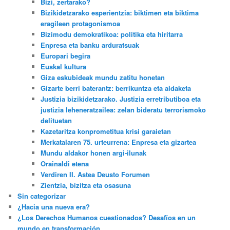
Bizi, zertarako?
Bizikidetzarako esperientzia: biktimen eta biktima
eragileen protagonismoa
Bizimodu demokratikoa: politika eta hiritarra
Enpresa eta banku arduratsuak
Europari begira
Euskal kultura
Giza eskubideak mundu zatitu honetan
Gizarte berri baterantz: berrikuntza eta aldaketa
Justizia bizikidetzarako. Justizia erretributiboa eta
justizia leheneratzailea: zelan bideratu terrorismoko
delituetan
Kazetaritza konprometitua krisi garaietan
Merkatalaren 75. urteurrena: Enpresa eta gizartea
Mundu aldakor honen argi-ilunak
Orainaldi etena
Verdiren II. Astea Deusto Forumen
Zientzia, bizitza eta osasuna
Sin categorizar
¿Hacia una nueva era?
¿Los Derechos Humanos cuestionados? Desafíos en un
mundo en transformación