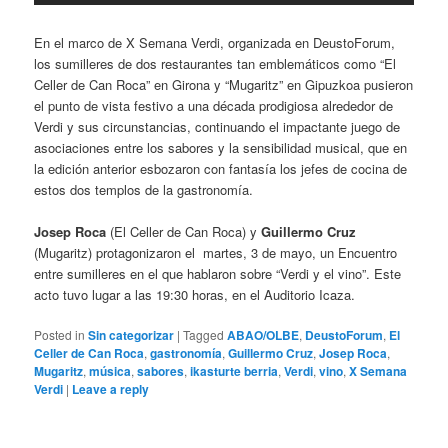
En el marco de X Semana Verdi, organizada en DeustoForum,
los sumilleres de dos restaurantes tan emblemáticos como “El
Celler de Can Roca” en Girona y “Mugaritz” en Gipuzkoa pusieron
el punto de vista festivo a una década prodigiosa alrededor de
Verdi y sus circunstancias, continuando el impactante juego de
asociaciones entre los sabores y la sensibilidad musical, que en
la edición anterior esbozaron con fantasía los jefes de cocina de
estos dos templos de la gastronomía.
Josep Roca
(El Celler de Can Roca) y
Guillermo Cruz
(Mugaritz) protagonizaron el martes, 3 de mayo, un Encuentro
entre sumilleres en el que hablaron sobre “Verdi y el vino”. Este
acto tuvo lugar a las 19:30 horas, en el Auditorio Icaza.
Posted in
Sin categorizar
|
Tagged
ABAO/OLBE
,
DeustoForum
,
El
Celler de Can Roca
,
gastronomía
,
Guillermo Cruz
,
Josep Roca
,
Mugaritz
,
música
,
sabores
,
ikasturte berria
,
Verdi
,
vino
,
X Semana
Verdi
|
Leave a reply