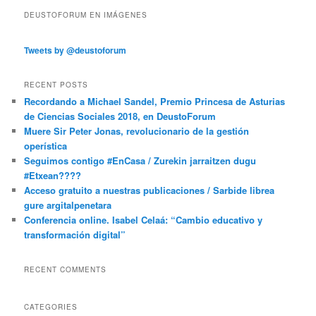
DEUSTOFORUM EN IMÁGENES
Tweets by @deustoforum
RECENT POSTS
Recordando a Michael Sandel, Premio Princesa de Asturias
de Ciencias Sociales 2018, en DeustoForum
Muere Sir Peter Jonas, revolucionario de la gestión
operística
Seguimos contigo #EnCasa / Zurekin jarraitzen dugu
#Etxean????
Acceso gratuito a nuestras publicaciones / Sarbide librea
gure argitalpenetara
Conferencia online. Isabel Celaá: “Cambio educativo y
transformación digital”
RECENT COMMENTS
CATEGORIES