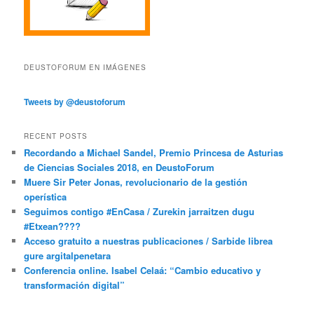
DEUSTOFORUM EN IMÁGENES
Tweets by @deustoforum
RECENT POSTS
Recordando a Michael Sandel, Premio Princesa de Asturias
de Ciencias Sociales 2018, en DeustoForum
Muere Sir Peter Jonas, revolucionario de la gestión
operística
Seguimos contigo #EnCasa / Zurekin jarraitzen dugu
#Etxean????
Acceso gratuito a nuestras publicaciones / Sarbide librea
gure argitalpenetara
Conferencia online. Isabel Celaá: “Cambio educativo y
transformación digital”