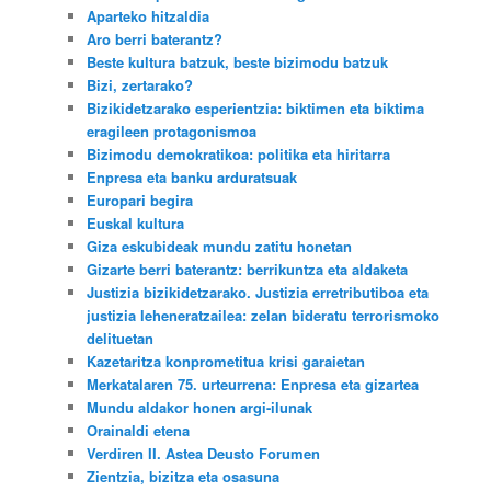
Aparteko hitzaldia
Aro berri baterantz?
Beste kultura batzuk, beste bizimodu batzuk
Bizi, zertarako?
Bizikidetzarako esperientzia: biktimen eta biktima
eragileen protagonismoa
Bizimodu demokratikoa: politika eta hiritarra
Enpresa eta banku arduratsuak
Europari begira
Euskal kultura
Giza eskubideak mundu zatitu honetan
Gizarte berri baterantz: berrikuntza eta aldaketa
Justizia bizikidetzarako. Justizia erretributiboa eta
justizia leheneratzailea: zelan bideratu terrorismoko
delituetan
Kazetaritza konprometitua krisi garaietan
Merkatalaren 75. urteurrena: Enpresa eta gizartea
Mundu aldakor honen argi-ilunak
Orainaldi etena
Verdiren II. Astea Deusto Forumen
Zientzia, bizitza eta osasuna