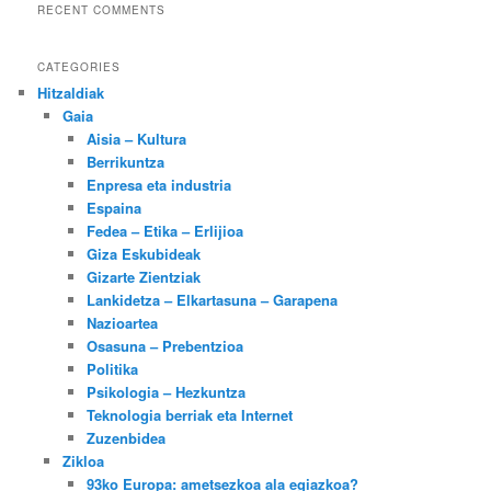
RECENT COMMENTS
CATEGORIES
Hitzaldiak
Gaia
Aisia – Kultura
Berrikuntza
Enpresa eta industria
Espaina
Fedea – Etika – Erlijioa
Giza Eskubideak
Gizarte Zientziak
Lankidetza – Elkartasuna – Garapena
Nazioartea
Osasuna – Prebentzioa
Politika
Psikologia – Hezkuntza
Teknologia berriak eta Internet
Zuzenbidea
Zikloa
93ko Europa: ametsezkoa ala egiazkoa?