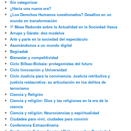
Sin categorizar
¿Hacia una nueva era?
¿Los Derechos Humanos cuestionados? Desafíos en un
mundo en transformación
1º Mesa Redonda sobre la Actualidad en la Sociedad Vasca
Arrupe y Gárate: dos modelos
Arte y parte en la sociedad del espectáculo
Asomándonos a un mundo digital
Begiradak
Bienestar y competitividad
Ciclo Bilbao-Bizkaia: protagonistas del futuro
Ciclo Innovación y Universidad
Ciclo Justicia para la convivencia. Justicia retributiva y
justicia restaurativa: su articulación en los delitos de
terrorismo
Ciencia y Religión
Ciencia y religión: Dios y las religiones en la era de la
ciencia
Ciencia y religión: Neurociencias y espiritualidad
Ciudades para vivir, ciudades para convivir
Conferencia Extraordinaria