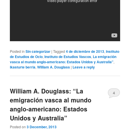
Posted in
Sin categorizar
|
Tagged
4 de diciembre de 2013
,
Instituto
de Estudios de Ocio
,
Instituto de Estudios Vascos
,
La emigración
vasca al mundo anglo-americano: Estados Unidos y Australia"
,
ikasturte berria
,
William A. Douglass
|
Leave a reply
William A. Douglass: “La
4
emigración vasca al mundo
anglo-americano: Estados
Unidos y Australia”
Posted on
3 December, 2013