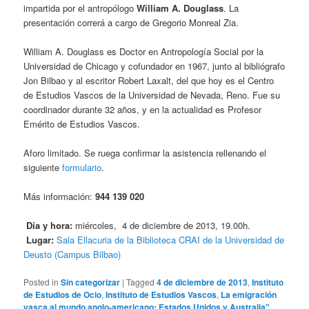
impartida por el antropólogo
William A. Douglass
. La
presentación correrá a cargo de Gregorio Monreal Zia.
William A. Douglass es Doctor en Antropología Social por la
Universidad de Chicago y cofundador en 1967, junto al bibliógrafo
Jon Bilbao y al escritor Robert Laxalt, del que hoy es el Centro
de Estudios Vascos de la Universidad de Nevada, Reno. Fue su
coordinador durante 32 años, y en la actualidad es Profesor
Emérito de Estudios Vascos.
Aforo limitado. Se ruega confirmar la asistencia rellenando el
siguiente
formulario
.
Más información:
944 139 020
Día y hora:
miércoles, 4 de diciembre de 2013, 19.00h.
Lugar:
Sala Ellacuria de la Biblioteca CRAI de la Universidad de
Deusto (Campus Bilbao)
Posted in
Sin categorizar
|
Tagged
4 de diciembre de 2013
,
Instituto
de Estudios de Ocio
,
Instituto de Estudios Vascos
,
La emigración
vasca al mundo anglo-americano: Estados Unidos y Australia"
,