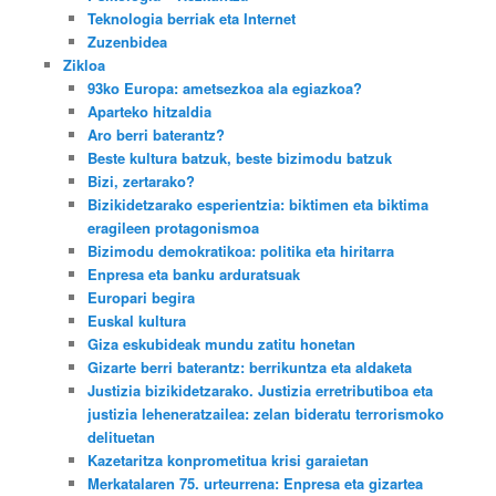
Teknologia berriak eta Internet
Zuzenbidea
Zikloa
93ko Europa: ametsezkoa ala egiazkoa?
Aparteko hitzaldia
Aro berri baterantz?
Beste kultura batzuk, beste bizimodu batzuk
Bizi, zertarako?
Bizikidetzarako esperientzia: biktimen eta biktima
eragileen protagonismoa
Bizimodu demokratikoa: politika eta hiritarra
Enpresa eta banku arduratsuak
Europari begira
Euskal kultura
Giza eskubideak mundu zatitu honetan
Gizarte berri baterantz: berrikuntza eta aldaketa
Justizia bizikidetzarako. Justizia erretributiboa eta
justizia leheneratzailea: zelan bideratu terrorismoko
delituetan
Kazetaritza konprometitua krisi garaietan
Merkatalaren 75. urteurrena: Enpresa eta gizartea