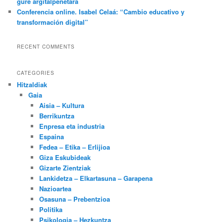
gure argitalpenetara
Conferencia online. Isabel Celaá: “Cambio educativo y
transformación digital”
RECENT COMMENTS
CATEGORIES
Hitzaldiak
Gaia
Aisia – Kultura
Berrikuntza
Enpresa eta industria
Espaina
Fedea – Etika – Erlijioa
Giza Eskubideak
Gizarte Zientziak
Lankidetza – Elkartasuna – Garapena
Nazioartea
Osasuna – Prebentzioa
Politika
Psikologia – Hezkuntza