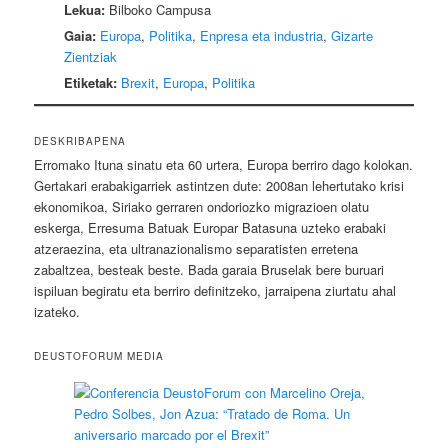
Lekua:
Bilboko Campusa
Gaia:
Europa
,
Politika
,
Enpresa eta industria
,
Gizarte
Zientziak
Etiketak:
Brexit
,
Europa
,
Politika
DESKRIBAPENA
Erromako Ituna sinatu eta 60 urtera, Europa berriro dago kolokan.
Gertakari erabakigarriek astintzen dute: 2008an lehertutako krisi
ekonomikoa, Siriako gerraren ondoriozko migrazioen olatu
eskerga, Erresuma Batuak Europar Batasuna uzteko erabaki
atzeraezina, eta ultranazionalismo separatisten erretena
zabaltzea, besteak beste. Bada garaia Bruselak bere buruari
ispiluan begiratu eta berriro definitzeko, jarraipena ziurtatu ahal
izateko.
DEUSTOFORUM MEDIA