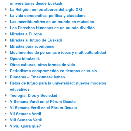
universitarias desde Euskadi
La Religión en los albores del siglo XXI
La vida democrática: política y ciudadano
Las incertidumbres de un mundo en mutación
Los Derechos Humanos en un mundo dividido
Miradas a Europa
Miradas al futuro de Euskadi
Miradas para acompañar
Movimientos de personas e ideas y multiculturalidad
Opera bihotzetik
Otras culturas, otras formas de vida
Periodismo comprometido en tiempos de crisis
Pioneras – Emakumeak leman
Retos de futuro para la universidad: nuevos modelos
educativos
Teología: Dios y Sociedad
V Semana Verdi en el Fórum Deusto
VI Semana Verdi en el Fórum Deusto
VII Semana Verdi
VIII Semana Verdi
Vivir, ¿para qué?