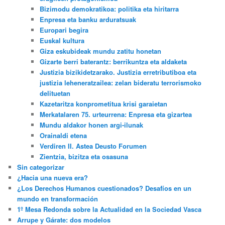
Bizimodu demokratikoa: politika eta hiritarra
Enpresa eta banku arduratsuak
Europari begira
Euskal kultura
Giza eskubideak mundu zatitu honetan
Gizarte berri baterantz: berrikuntza eta aldaketa
Justizia bizikidetzarako. Justizia erretributiboa eta
justizia leheneratzailea: zelan bideratu terrorismoko
delituetan
Kazetaritza konprometitua krisi garaietan
Merkatalaren 75. urteurrena: Enpresa eta gizartea
Mundu aldakor honen argi-ilunak
Orainaldi etena
Verdiren II. Astea Deusto Forumen
Zientzia, bizitza eta osasuna
Sin categorizar
¿Hacia una nueva era?
¿Los Derechos Humanos cuestionados? Desafíos en un
mundo en transformación
1º Mesa Redonda sobre la Actualidad en la Sociedad Vasca
Arrupe y Gárate: dos modelos