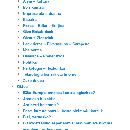
Aisia – Kultura
Berrikuntza
Enpresa eta industria
Espaina
Fedea – Etika – Erlijioa
Giza Eskubideak
Gizarte Zientziak
Lankidetza – Elkartasuna – Garapena
Nazioartea
Osasuna – Prebentzioa
Politika
Psikologia – Hezkuntza
Teknologia berriak eta Internet
Zuzenbidea
Zikloa
93ko Europa: ametsezkoa ala egiazkoa?
Aparteko hitzaldia
Aro berri baterantz?
Beste kultura batzuk, beste bizimodu batzuk
Bizi, zertarako?
Bizikidetzarako esperientzia: biktimen eta biktima
eragileen protagonismoa