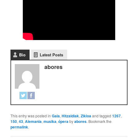
Bio
Latest Posts
abores
This entry was posted in
Gaia
,
Hitzaldiak
,
Zikloa
and tagged
1267
,
150
,
43
,
Alemania
,
musika
,
ópera
by
abores
. Bookmark the
permalink
.