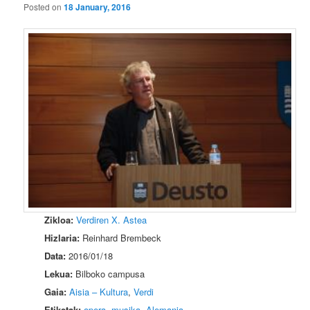
Posted on
18 January, 2016
Zikloa:
Verdiren X. Astea
Hizlaria:
Reinhard Brembeck
Data:
2016/01/18
Lekua:
Bilboko campusa
Gaia:
Aisia – Kultura
,
Verdi
Etiketak:
opera
,
musika
,
Alemania