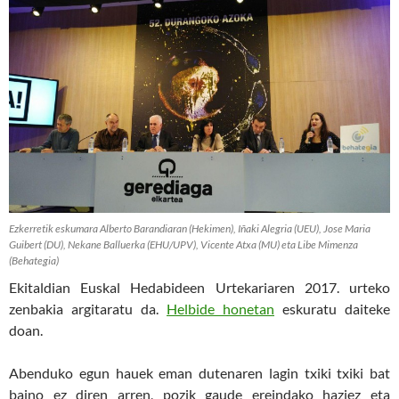
Ezkerretik eskumara Alberto Barandiaran (Hekimen), Iñaki Alegria (UEU), Jose Maria
Guibert (DU), Nekane Balluerka (EHU/UPV), Vicente Atxa (MU) eta Libe Mimenza
(Behategia)
Ekitaldian Euskal Hedabideen Urtekariaren 2017. urteko
zenbakia argitaratu da.
Helbide honetan
eskuratu daiteke
doan.
Abenduko egun hauek eman dutenaren lagin txiki txiki bat
baino ez diren arren, pozik gaude ereindako haziez eta