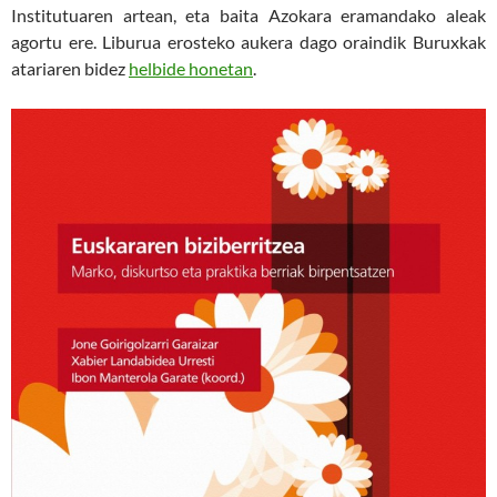
Institutuaren artean, eta baita Azokara eramandako aleak
agortu ere. Liburua erosteko aukera dago oraindik Buruxkak
atariaren bidez
helbide honetan
.