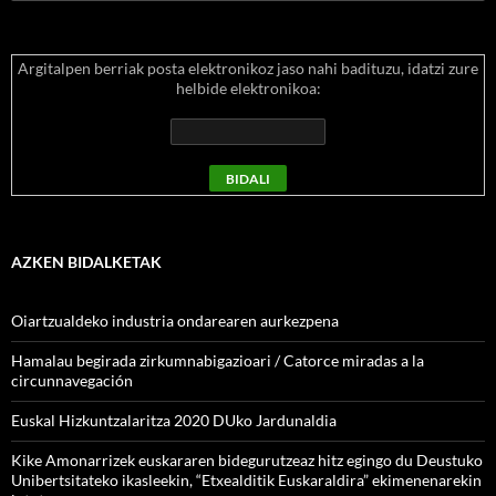
Argitalpen berriak posta elektronikoz jaso nahi badituzu, idatzi zure
helbide elektronikoa:
AZKEN BIDALKETAK
Oiartzualdeko industria ondarearen aurkezpena
Hamalau begirada zirkumnabigazioari / Catorce miradas a la
circunnavegación
Euskal Hizkuntzalaritza 2020 DUko Jardunaldia
Kike Amonarrizek euskararen bidegurutzeaz hitz egingo du Deustuko
Unibertsitateko ikasleekin, “Etxealditik Euskaraldira” ekimenenarekin