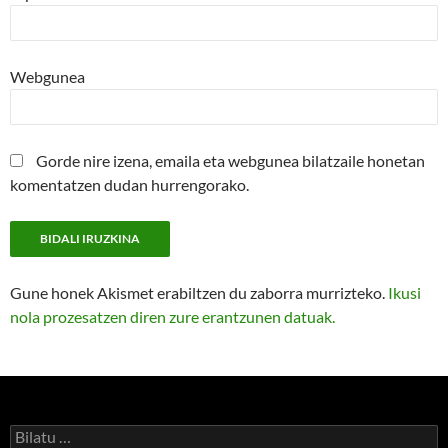
Webgunea
Gorde nire izena, emaila eta webgunea bilatzaile honetan
komentatzen dudan hurrengorako.
Gune honek Akismet erabiltzen du zaborra murrizteko.
Ikusi
nola prozesatzen diren zure erantzunen datuak.
Bilatu: