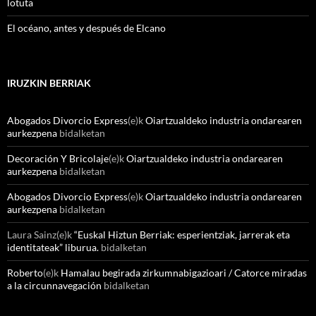
lotuta
El océano, antes y después de Elcano
IRUZKIN BERRIAK
Abogados Divorcio Express
(e)k
Oiartzualdeko industria ondarearen
aurkezpena
bidalketan
Decoración Y Bricolaje
(e)k
Oiartzualdeko industria ondarearen
aurkezpena
bidalketan
Abogados Divorcio Express
(e)k
Oiartzualdeko industria ondarearen
aurkezpena
bidalketan
Laura Sainz
(e)k
“Euskal Hiztun Berriak: esperientziak, jarrerak eta
identitateak” liburua.
bidalketan
Roberto
(e)k
Hamalau begirada zirkumnabigazioari / Catorce miradas
a la circunnavegación
bidalketan