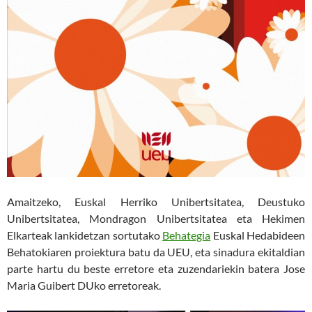
Amaitzeko, Euskal Herriko Unibertsitatea, Deustuko
Unibertsitatea, Mondragon Unibertsitatea eta Hekimen
Elkarteak lankidetzan sortutako
Behategia
Euskal Hedabideen
Behatokiaren proiektura batu da UEU, eta sinadura ekitaldian
parte hartu du beste erretore eta zuzendariekin batera Jose
Maria Guibert DUko erretoreak.