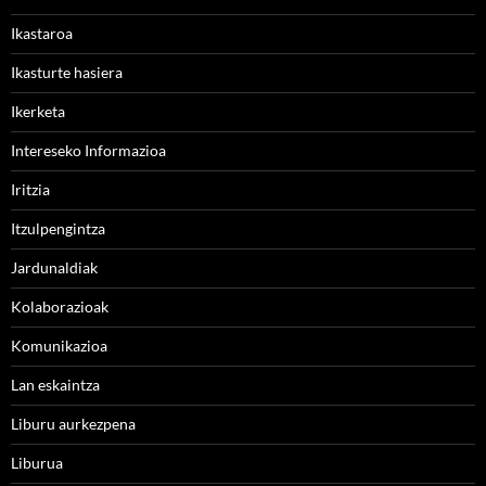
Ikastaroa
Ikasturte hasiera
Ikerketa
Intereseko Informazioa
Iritzia
Itzulpengintza
Jardunaldiak
Kolaborazioak
Komunikazioa
Lan eskaintza
Liburu aurkezpena
Liburua