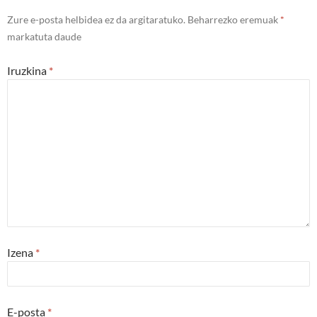
Zure e-posta helbidea ez da argitaratuko.
Beharrezko eremuak
*
markatuta daude
Iruzkina
*
Izena
*
E-posta
*