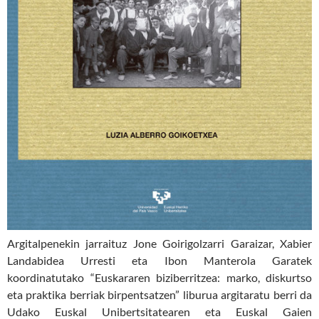
Argitalpenekin jarraituz Jone Goirigolzarri Garaizar, Xabier
Landabidea Urresti eta Ibon Manterola Garatek
koordinatutako “Euskararen biziberritzea: marko, diskurtso
eta praktika berriak birpentsatzen” liburua argitaratu berri da
Udako Euskal Unibertsitatearen eta Euskal Gaien