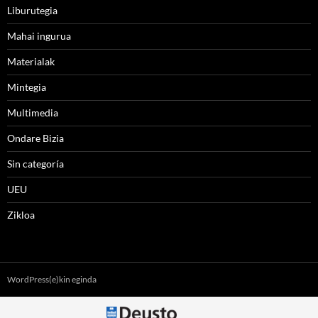
Liburutegia
Mahai ingurua
Materialak
Mintegia
Multimedia
Ondare Bizia
Sin categoría
UEU
Zikloa
WordPress(e)kin eginda