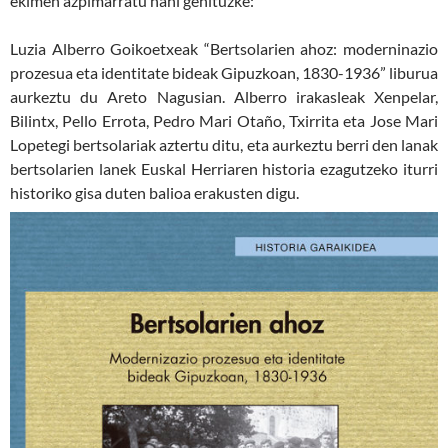
ekimen azpimarratu nahi genituzke:
Luzia Alberro Goikoetxeak “Bertsolarien ahoz: moderninazio
prozesua eta identitate bideak Gipuzkoan, 1830-1936” liburua
aurkeztu du Areto Nagusian. Alberro irakasleak Xenpelar,
Bilintx, Pello Errota, Pedro Mari Otaño, Txirrita eta Jose Mari
Lopetegi bertsolariak aztertu ditu, eta aurkeztu berri den lanak
bertsolarien lanek Euskal Herriaren historia ezagutzeko iturri
historiko gisa duten balioa erakusten digu.