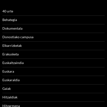
40 urte
Behategia
Dokumentala
Donostiako campusa
Elkarrizketak
Erakusketa
Euskaltzaindia
Euskara
Euskaraldia
Gaiak
Hitzaldiak
Hitzarmena