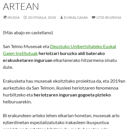
ARTEAN
IRUDIA
20 OTSAILA, 2018
EUSKAL GAIAK
UTZI IRUZKINA
(Más abajo en castellano)
San Telmo Museoak eta
Deustuko Unibertsitateko Euskal
Gaien Institutuak
heriotzari buruzko aldi baterako
erakusketaren inguruan
elkarlanerako hitzarmena sinatu
dute.
Erakusketa hau museoak ekoitzitako proiektua da, eta 2019an
aurkeztuko da San Telmon, ikusleei heriotzaren fenomenoa
hurbiltzeko eta
heriotzaren inguruan gogoeta pizteko
helburuarekin.
Bi erakundeen arteko lehen elkarlan honetan, museoak arlo
ezberdinetan espezializatutako irakasleen ikuspuntua