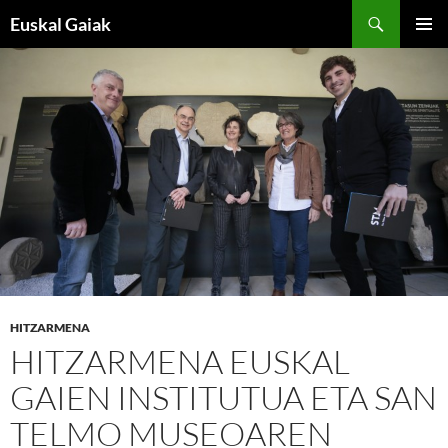
Edukira
Bilatu
Euskal Gaiak
salto
MENU
egin
NAGUSI
HITZARMENA
HITZARMENA EUSKAL
GAIEN INSTITUTUA ETA SAN
TELMO MUSEOAREN