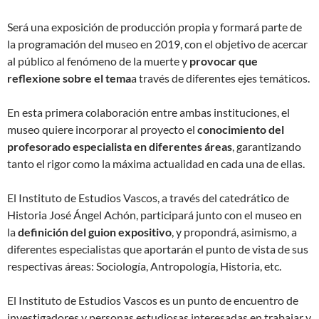
Será una exposición de producción propia y formará parte de
la programación del museo en 2019, con el objetivo de acercar
al público al fenómeno de la muerte y
provocar que
reflexione sobre el tema
a través de diferentes ejes temáticos.
En esta primera colaboración entre ambas instituciones, el
museo quiere incorporar al proyecto el
conocimiento del
profesorado especialista en diferentes áreas
, garantizando
tanto el rigor como la máxima actualidad en cada una de ellas.
El Instituto de Estudios Vascos, a través del catedrático de
Historia José Ángel Achón, participará junto con el museo en
la
definición del guion expositivo
, y propondrá, asimismo, a
diferentes especialistas que aportarán el punto de vista de sus
respectivas áreas: Sociología, Antropología, Historia, etc.
El Instituto de Estudios Vascos es un punto de encuentro de
investigadores y personas estudiosas interesadas en trabajar y