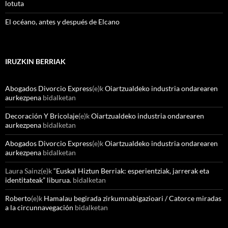
lotuta
El océano, antes y después de Elcano
IRUZKIN BERRIAK
Abogados Divorcio Express
(e)k
Oiartzualdeko industria ondarearen
aurkezpena
bidalketan
Decoración Y Bricolaje
(e)k
Oiartzualdeko industria ondarearen
aurkezpena
bidalketan
Abogados Divorcio Express
(e)k
Oiartzualdeko industria ondarearen
aurkezpena
bidalketan
Laura Sainz
(e)k
“Euskal Hiztun Berriak: esperientziak, jarrerak eta
identitateak” liburua.
bidalketan
Roberto
(e)k
Hamalau begirada zirkumnabigazioari / Catorce miradas
a la circunnavegación
bidalketan