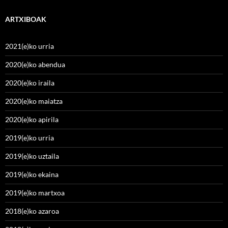
ARTXIBOAK
2021(e)ko urria
2020(e)ko abendua
2020(e)ko iraila
2020(e)ko maiatza
2020(e)ko apirila
2019(e)ko urria
2019(e)ko uztaila
2019(e)ko ekaina
2019(e)ko martxoa
2018(e)ko azaroa