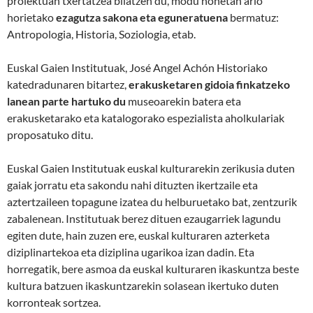
proiektuan txertatzea bilatzen du, modu honetan arlo
horietako
ezagutza sakona eta eguneratuena
bermatuz:
Antropologia, Historia, Soziologia, etab.
Euskal Gaien Institutuak, José Angel Achón Historiako
katedradunaren bitartez,
erakusketaren gidoia finkatzeko
lanean parte hartuko du
museoarekin batera eta
erakusketarako eta katalogorako espezialista aholkulariak
proposatuko ditu.
Euskal Gaien Institutuak euskal kulturarekin zerikusia duten
gaiak jorratu eta sakondu nahi dituzten ikertzaile eta
aztertzaileen topagune izatea du helburuetako bat, zentzurik
zabalenean. Institutuak berez dituen ezaugarriek lagundu
egiten dute, hain zuzen ere, euskal kulturaren azterketa
diziplinartekoa eta diziplina ugarikoa izan dadin. Eta
horregatik, bere asmoa da euskal kulturaren ikaskuntza beste
kultura batzuen ikaskuntzarekin solasean ikertuko duten
korronteak sortzea.