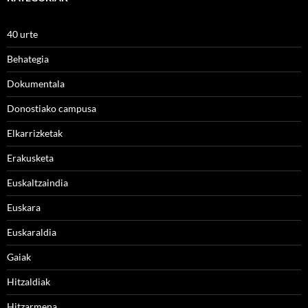
40 urte
Behategia
Dokumentala
Donostiako campusa
Elkarrizketak
Erakusketa
Euskaltzaindia
Euskara
Euskaraldia
Gaiak
Hitzaldiak
Hitzarmena