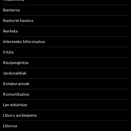
Ikastaroa
Ikasturte hasiera
Ikerketa
Intereseko Informazioa
Iritzia
Itzulpengintza
Jardunaldiak
Kolaborazioak
Komunikazioa
Lan eskaintza
Liburu aurkezpena
Liburua