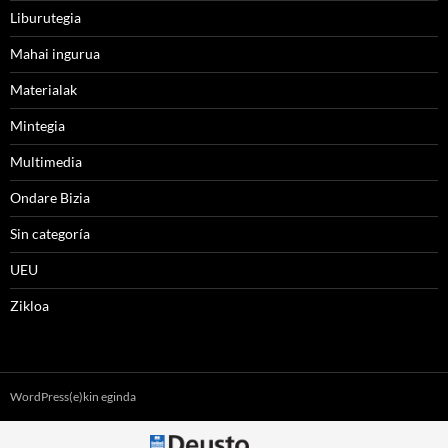
Liburutegia
Mahai ingurua
Materialak
Mintegia
Multimedia
Ondare Bizia
Sin categoría
UEU
Zikloa
WordPress(e)kin eginda