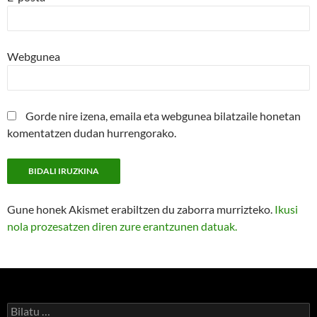
Webgunea
Gorde nire izena, emaila eta webgunea bilatzaile honetan
komentatzen dudan hurrengorako.
Gune honek Akismet erabiltzen du zaborra murrizteko.
Ikusi
nola prozesatzen diren zure erantzunen datuak.
Bilatu: