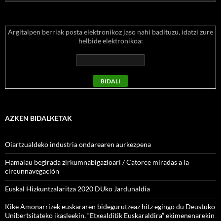
Argitalpen berriak posta elektronikoz jaso nahi badituzu, idatzi zure
helbide elektronikoa:
AZKEN BIDALKETAK
Oiartzualdeko industria ondarearen aurkezpena
Hamalau begirada zirkumnabigazioari / Catorce miradas a la
circunnavegación
Euskal Hizkuntzalaritza 2020 DUko Jardunaldia
Kike Amonarrizek euskararen bidegurutzeaz hitz egingo du Deustuko
Unibertsitateko ikasleekin, “Etxealditik Euskaraldira” ekimenenarekin