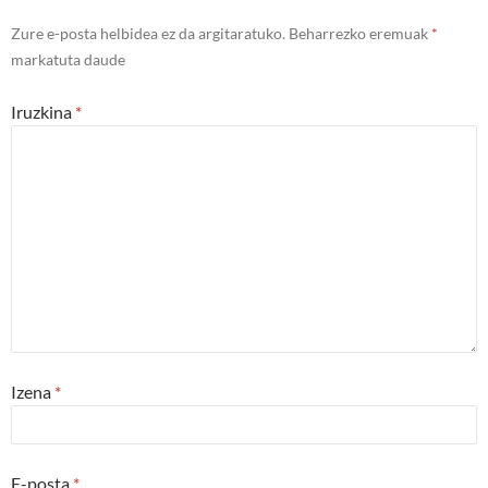
Zure e-posta helbidea ez da argitaratuko.
Beharrezko eremuak
*
markatuta daude
Iruzkina
*
Izena
*
E-posta
*