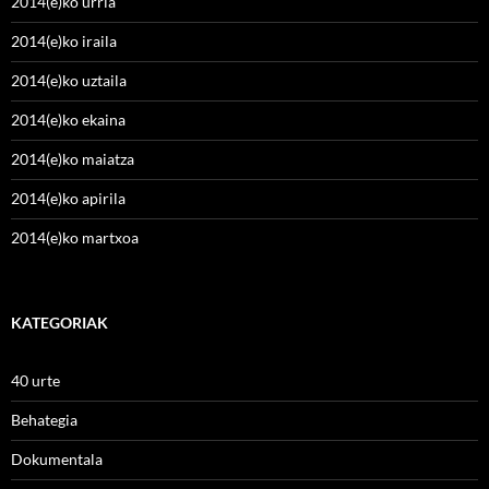
2014(e)ko urria
2014(e)ko iraila
2014(e)ko uztaila
2014(e)ko ekaina
2014(e)ko maiatza
2014(e)ko apirila
2014(e)ko martxoa
KATEGORIAK
40 urte
Behategia
Dokumentala