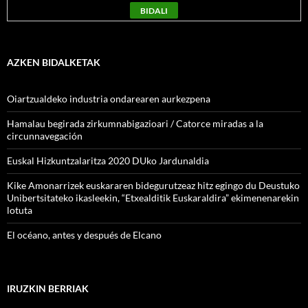
AZKEN BIDALKETAK
Oiartzualdeko industria ondarearen aurkezpena
Hamalau begirada zirkumnabigazioari / Catorce miradas a la
circunnavegación
Euskal Hizkuntzalaritza 2020 DUko Jardunaldia
Kike Amonarrizek euskararen bidegurutzeaz hitz egingo du Deustuko
Unibertsitateko ikasleekin, “Etxealditik Euskaraldira” ekimenenarekin
lotuta
El océano, antes y después de Elcano
IRUZKIN BERRIAK