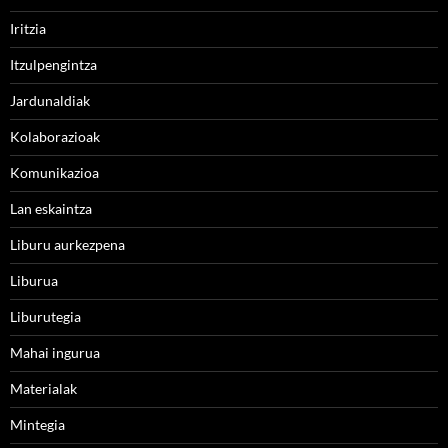
Iritzia
Itzulpengintza
Jardunaldiak
Kolaborazioak
Komunikazioa
Lan eskaintza
Liburu aurkezpena
Liburua
Liburutegia
Mahai ingurua
Materialak
Mintegia