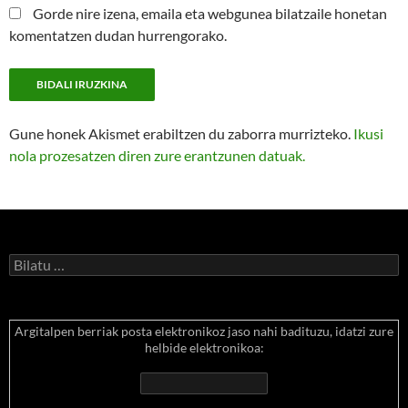
Gorde nire izena, emaila eta webgunea bilatzaile honetan
komentatzen dudan hurrengorako.
Gune honek Akismet erabiltzen du zaborra murrizteko.
Ikusi
nola prozesatzen diren zure erantzunen datuak.
Bilatu:
Argitalpen berriak posta elektronikoz jaso nahi badituzu, idatzi zure
helbide elektronikoa: