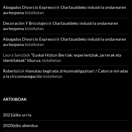
Abogados Divorcio Express
(e)k
Oiartzualdeko industria ondarearen
aurkezpena
bidalketan
Decoración Y Bricolaje
(e)k
Oiartzualdeko industria ondarearen
aurkezpena
bidalketan
Abogados Divorcio Express
(e)k
Oiartzualdeko industria ondarearen
aurkezpena
bidalketan
Laura Sainz
(e)k
“Euskal Hiztun Berriak: esperientziak, jarrerak eta
identitateak” liburua.
bidalketan
Roberto
(e)k
Hamalau begirada zirkumnabigazioari / Catorce miradas
a la circunnavegación
bidalketan
ARTXIBOAK
2021(e)ko urria
2020(e)ko abendua