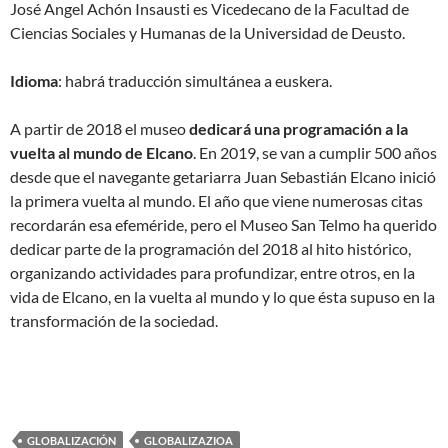
José Angel Achón Insausti es Vicedecano de la Facultad de
Ciencias Sociales y Humanas de la Universidad de Deusto.
Idioma
: habrá traducción simultánea a euskera.
A partir de 2018 el museo
dedicará una programación a la
vuelta al mundo de Elcano
. En 2019, se van a cumplir 500 años
desde que el navegante getariarra Juan Sebastián Elcano inició
la primera vuelta al mundo. El año que viene numerosas citas
recordarán esa efeméride, pero el Museo San Telmo ha querido
dedicar parte de la programación del 2018 al hito histórico,
organizando actividades para profundizar, entre otros, en la
vida de Elcano, en la vuelta al mundo y lo que ésta supuso en la
transformación de la sociedad.
GLOBALIZACIÓN
GLOBALIZAZIOA