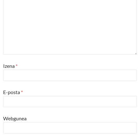
Izena
*
E-posta
*
Webgunea