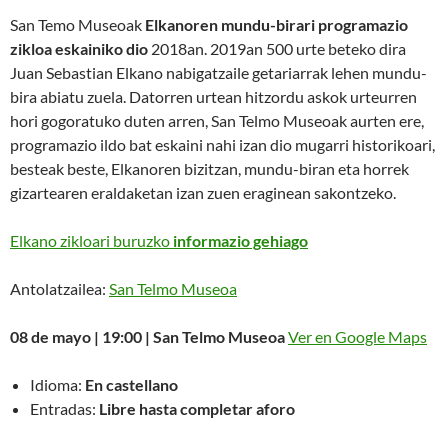
San Temo Museoak
Elkanoren mundu-birari programazio
zikloa eskainiko dio
2018an. 2019an 500 urte beteko dira
Juan Sebastian Elkano nabigatzaile getariarrak lehen mundu-
bira abiatu zuela. Datorren urtean hitzordu askok urteurren
hori gogoratuko duten arren, San Telmo Museoak aurten ere,
programazio ildo bat eskaini nahi izan dio mugarri historikoari,
besteak beste, Elkanoren bizitzan, mundu-biran eta horrek
gizartearen eraldaketan izan zuen eraginean sakontzeko.
Elkano zikloari buruzko
informazio gehiago
Antolatzailea:
San Telmo Museoa
08 de mayo |
19:00 |
San Telmo Museoa
Ver en Google Maps
Idioma:
En castellano
Entradas:
Libre hasta completar aforo