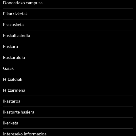
Donostiako campusa
Elkarrizketak
Erakusketa
Euskaltzaindia
Euskara
Euskaraldia
Gaiak
Hitzaldiak
Hitzarmena
Ikastaroa
Ikasturte hasiera
Ikerketa
Intereseko Informazioa