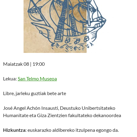
Maiatzak 08 | 19:00
Lekua:
San Telmo Museoa
Libre, jarleku guztiak bete arte
José Angel Achón Insausti, Deustuko Unibertsitateko
Humanitate eta Giza Zientzien fakultateko dekanoordea
Hizkuntza
: euskarazko aldibereko itzulpena egongo da.