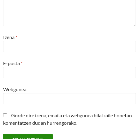
Izena
*
E-posta
*
Webgunea
Gorde nire izena, emaila eta webgunea bilatzaile honetan
komentatzen dudan hurrengorako.