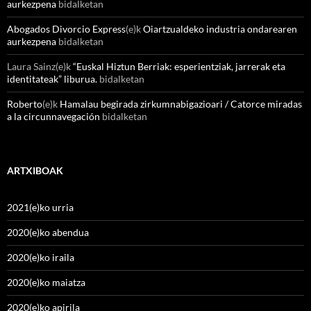
aurkezpena
bidalketan
Abogados Divorcio Express
(e)k
Oiartzualdeko industria ondarearen
aurkezpena
bidalketan
Laura Sainz
(e)k
“Euskal Hiztun Berriak: esperientziak, jarrerak eta
identitateak” liburua.
bidalketan
Roberto
(e)k
Hamalau begirada zirkumnabigazioari / Catorce miradas
a la circunnavegación
bidalketan
ARTXIBOAK
2021(e)ko urria
2020(e)ko abendua
2020(e)ko iraila
2020(e)ko maiatza
2020(e)ko apirila