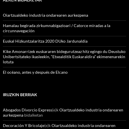
Oiartzualdeko industria ondarearen aurkezpena
Hamalau begirada zirkumnabigazioari / Catorce miradas a la
circunnavegación
Euskal Hizkuntzalaritza 2020 DUko Jardunaldia
Kike Amonarrizek euskararen bidegurutzeaz hitz egingo du Deustuko
Unibertsitateko ikasleekin, “Etxealditik Euskaraldira” ekimenenarekin
lotuta
El océano, antes y después de Elcano
IRUZKIN BERRIAK
Abogados Divorcio Express
(e)k
Oiartzualdeko industria ondarearen
aurkezpena
bidalketan
Decoración Y Bricolaje
(e)k
Oiartzualdeko industria ondarearen