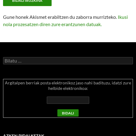
Gune honek Akismet erabiltzen du zaborra murrizteko.
Ikusi
nola prozesatzen diren zure erantzunen datuak.
Bilatu:
Argitalpen berriak posta elektronikoz jaso nahi badituzu, idatzi zure
helbide elektronikoa:
AZKEN BIDALKETAK