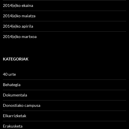
2014(e)ko ekaina
2014(e)ko maiatza
2014(e)ko apirila
2014(e)ko martxoa
KATEGORIAK
40 urte
Behategia
Dokumentala
Donostiako campusa
Elkarrizketak
Erakusketa