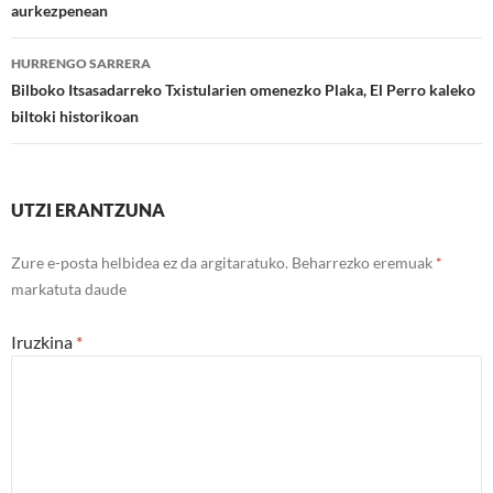
aurkezpenean
nabigatu
HURRENGO SARRERA
Bilboko Itsasadarreko Txistularien omenezko Plaka, El Perro kaleko
biltoki historikoan
UTZI ERANTZUNA
Zure e-posta helbidea ez da argitaratuko.
Beharrezko eremuak
*
markatuta daude
Iruzkina
*