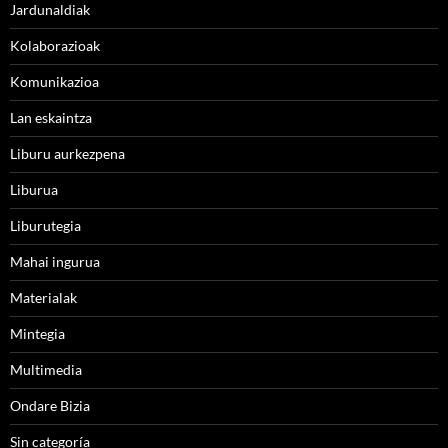
Jardunaldiak
Kolaborazioak
Komunikazioa
Lan eskaintza
Liburu aurkezpena
Liburua
Liburutegia
Mahai ingurua
Materialak
Mintegia
Multimedia
Ondare Bizia
Sin categoría