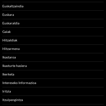
Euskaltzaindia
Euskara
Euskaraldia
Gaiak
Hitzaldiak
Hitzarmena
Ikastaroa
Ikasturte hasiera
Ikerketa
Intereseko Informazioa
Iritzia
Itzulpengintza