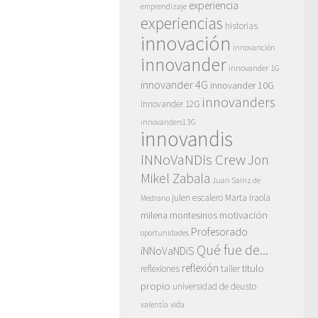
experiencia
emprendizaje
experiencias
historias
innovación
innovanción
innovander
innovander 1G
innovander 4G
innovander 10G
innovanders
innovander 12G
innovanders13G
innovandis
iNNoVaNDis Crew
Jon
Mikel Zabala
Juan Sainz de
julen escalero
Marta Iraola
Medrano
motivación
milena montesinos
Profesorado
oportunidades
Qué fue de...
iNNoVaNDiS
reflexión
titulo
reflexiones
taller
propio
universidad de deusto
vida
valentía