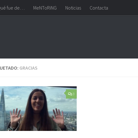
ué fue de…
MeNToRiNG
Noticias
Contacta
QUETADO:
GRACIAS
3