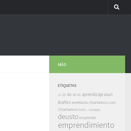
MÁS
ETIQUETAS
asun
4G
aprendizaje
5G
2G
6G
1G
ibañez
charlamos con
aventuras
Charlamos con...
consejos
deusto
emprender
emprendimiento