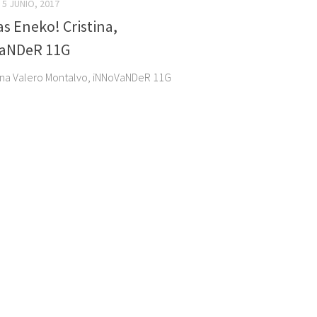
5 JUNIO, 2017
as Eneko! Cristina,
aNDeR 11G
tina Valero Montalvo, iNNoVaNDeR 11G