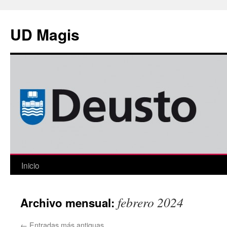
Saltar
al
UD Magis
contenido
Inicio
febrero 2024
Archivo mensual:
←
Entradas más antiguas