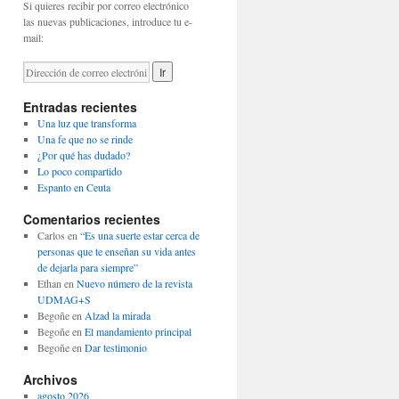
Si quieres recibir por correo electrónico
las nuevas publicaciones, introduce tu e-
mail:
Entradas recientes
Una luz que transforma
Una fe que no se rinde
¿Por qué has dudado?
Lo poco compartido
Espanto en Ceuta
Comentarios recientes
Carlos
en
“Es una suerte estar cerca de
personas que te enseñan su vida antes
de dejarla para siempre”
Ethan
en
Nuevo número de la revista
UDMAG+S
Begoñe
en
Alzad la mirada
Begoñe
en
El mandamiento principal
Begoñe
en
Dar testimonio
Archivos
agosto 2026