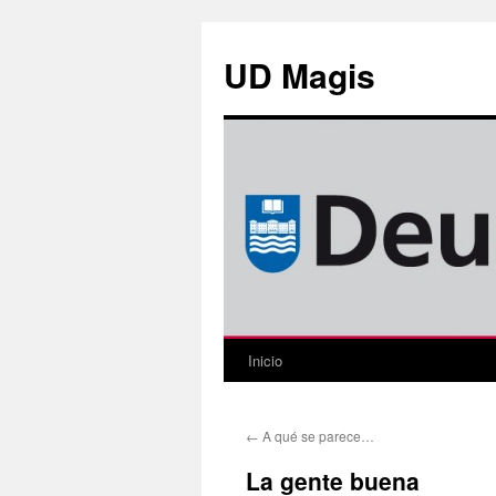
Saltar
al
UD Magis
contenido
Inicio
←
A qué se parece…
La gente buena