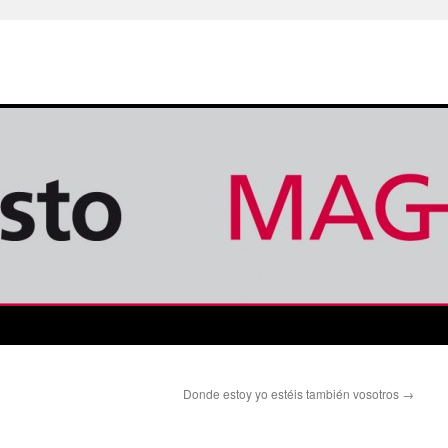
Donde estoy yo estéis también vosotros
→