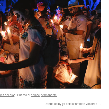
nes del blog
. Guarda el
enlace permanente
.
Donde estoy yo estéis también vosotros
→