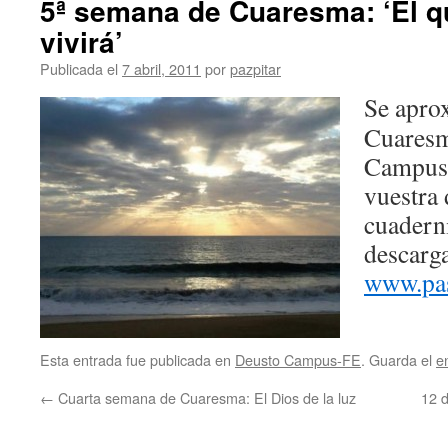
5ª semana de Cuaresma: ‘El q
vivirá’
Publicada el
7 abril, 2011
por
pazpitar
Se apro
Cuaresm
Campus-
vuestra 
cuaderni
descarga
www.pas
Esta entrada fue publicada en
Deusto Campus-FE
. Guarda el
e
←
Cuarta semana de Cuaresma: El Dios de la luz
12 d