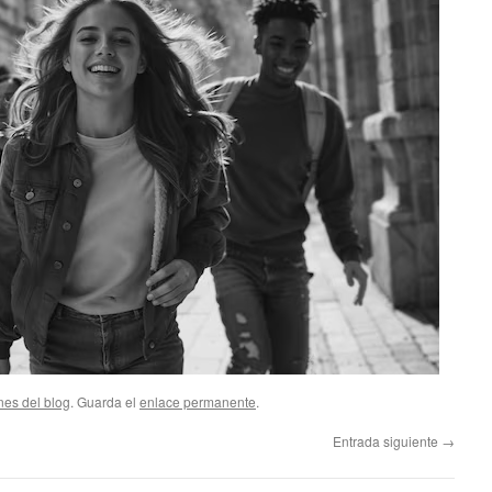
nes del blog
. Guarda el
enlace permanente
.
Entrada siguiente
→