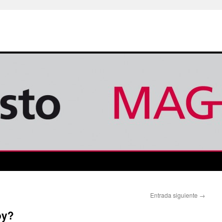
Entrada siguiente
→
oy?