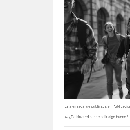
Esta entrada fue publicada en
Publicacio
←
¿De Nazaret puede salir algo bueno?