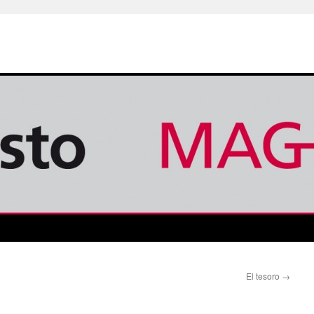
El tesoro
→