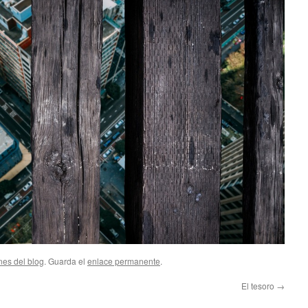
nes del blog
. Guarda el
enlace permanente
.
El tesoro
→