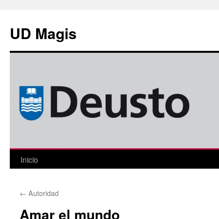
Saltar
al
UD Magis
contenido
Inicio
←
Autoridad
Amar el mundo