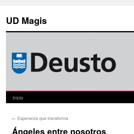
Saltar
al
UD Magis
contenido
Inicio
←
Esperanza que transforma
Ángeles entre nosotros