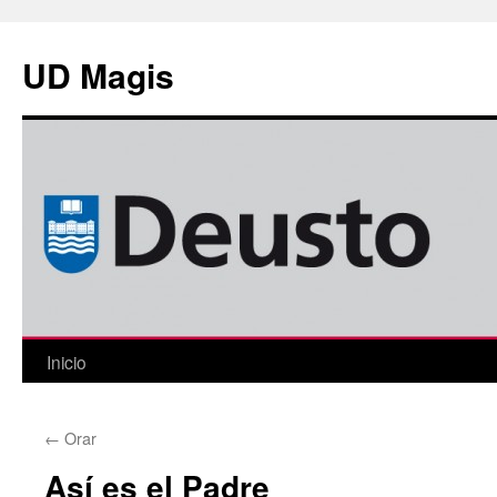
Saltar
al
UD Magis
contenido
Inicio
←
Orar
Así es el Padre